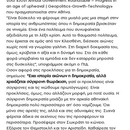
τίτλο «30th Annual Government Roundtable – Progress in
an age of upheaval | Geopolitics-Growth-Technology»
που πραγματοποιείται στην Αθήνα.
“Είναι δύσκολο να φέρουμε στο μυαλό μας μια στιγμή στην
ιστορία της ανθρωπότητας όπου η δημοκρατία βρισκόταν
σε νηνεμία. Είναι ένα πολίτευμα που συνυφαίνεται
αξεδιάλυτα με τη λέξη κρίση. Αυτό το θαυμαστό πολίτευμα,
που έρχεται σε εμάς από τον Κλεισθένη, διέσχισε αιώνες
χωρίς ποτέ να γνωρίσει γαλήνη. Στη διαρκή δοκιμασία του,
όμως, κρύβεται η αξία και η δύναμή του. Στο ότι κάθε
φορά υπερβαίνει τα εμπόδια και δεν καταρρέει μπροστά
στις δυσκολίες”, υπογράμμισε ακόμη ο ΠτΔ.
Οσον αφορά στις προκλήσεις για τη δημοκρατία,
σημείωσε:
“Εχει ιστορία αιώνων η δημοκρατία, αλλά
χρειάζεται σύγχρονη θωράκιση,
γιατί οι προκλήσεις είναι
σύγχρονες και τις νιώθουμε πρωτόγνωρες. Είναι
προκλήσεις, όμως, που αλλάζουν μορφή, μα ποτέ ουσία. Η
σύγχρονη δημοκρατία μοιάζει με την αρχαία αθηναϊκή
δημοκρατία πολύ περισσότερο απ’ όσο νομίζουμε. Όχι
μόνο στις αρετές της, αλλά και στις αδυναμίες της. Συχνά
φέρεται άδικα σε εκείνους που της προσφέρουν τα
περισσότερα. Προσέφερε στον Σωκράτη το κώνειο.
Εξόρισε τον Θεμιστοκλή και τον Αριστείδη. Καθαίρεσε τον