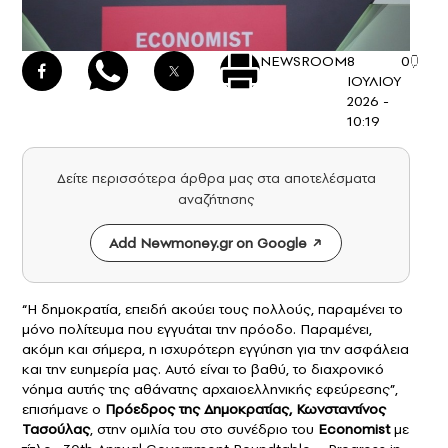
NEWSROOM
8
0
ΙΟΥΛΙΟΥ
2026 -
10:19
Δείτε περισσότερα άρθρα μας στα αποτελέσματα
αναζήτησης
Add Newmoney.gr on Google
“Η δημοκρατία, επειδή ακούει τους πολλούς, παραμένει το
μόνο πολίτευμα που εγγυάται την πρόοδο. Παραμένει,
ακόμη και σήμερα, η ισχυρότερη εγγύηση για την ασφάλεια
και την ευημερία μας. Αυτό είναι το βαθύ, το διαχρονικό
νόημα αυτής της αθάνατης αρχαιοελληνικής εφεύρεσης”,
επισήμανε ο
Πρόεδρος της Δημοκρατίας,
Κωνσταντίνος
Τασούλας
, στην ομιλία του στο συνέδριο του
Economist
με