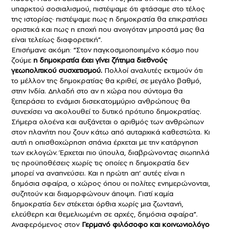
υπαρκτού σοσιαλισμού, πιστέψαμε ότι φτάσαμε στο τέλος
της ιστορίας· πιστέψαμε πως η δημοκρατία θα επικρατήσει
οριστικά και πως η εποχή που ανοιγόταν μπροστά μας θα
είναι τελείως διαφορετική”.
Επισήμανε ακόμη: “Στον παγκοσμιοποιημένο κόσμο που
ζούμε
η δημοκρατία έχει γίνει ζήτημα διεθνούς
γεωπολιτικού συσχετισμού.
Πολλοί αναλυτές εκτιμούν ότι
το μέλλον της δημοκρατίας θα κριθεί, σε μεγάλο βαθμό,
στην Ινδία. Δηλαδή στο αν η χώρα που σύντομα θα
ξεπεράσει το ενάμισι δισεκατομμύριο ανθρώπους θα
συνεχίσει να ακολουθεί το δυτικό πρότυπο δημοκρατίας.
Σήμερα ολοένα και αυξάνεται ο αριθμός των ανθρώπων
στον πλανήτη που ζουν κάτω από αυταρχικά καθεστώτα. Κι
αυτή η οπισθοχώρηση σπάνια έρχεται με την κατάργηση
των εκλογών. Έρχεται πιο ύπουλα, διαβρώνοντας σιωπηλά
τις προϋποθέσεις χωρίς τις οποίες η δημοκρατία δεν
μπορεί να αναπνεύσει. Και η πρώτη απ’ αυτές είναι η
δημόσια σφαίρα, ο χώρος όπου οι πολίτες ενημερώνονται,
συζητούν και διαμορφώνουν άποψη. Γιατί καμία
δημοκρατία δεν στέκεται όρθια χωρίς μια ζωντανή,
ελεύθερη και θεμελιωμένη σε αρχές, δημόσια σφαίρα”.
Αναφερόμενος στον
Γερμανό φιλόσοφο και κοινωνιολόγο