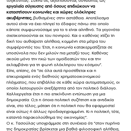
τοξικότητας. Συχνά δε, αξιοποιούνται, συνειδητά, ως
εργαλεία σύγχυσης από όσους επιδιώκουν να
καταστήσουν κοινωνίες και χώρες ολόκληρες
ακυβέρνητες,
βυθισμένες στην αστάθεια. Αποτέλεσμα
αυτού είναι να έχει πληγεί το έδαφος πάνω στο οποίο
κάποτε συμφωνούσαμε για το τι είναι αληθινό. Τα γεγονότα
σχετικοποιούνται εκ του πονηρού. Και ο καθένας χτίζει τη
δική του αυθαίρετη αλήθεια, κομμένη στα μέτρα του
συμφέροντός του. Έτσι, η κοινωνία κατακερματίζεται σε
υποσύνολα που δεν μιλούν πια μεταξύ τους. Καθένας
ακούει μόνο την ηχώ των ομοϊδεατών του και την
εκλαμβάνει για τη φωνή ολόκληρου του κόσμου”.
Είπε, επίσης, ότι “σε όλα αυτά προστίθεται και η
επικυριαρχία ενός διεθνούς χρηματοοικονομικού
πλέγματος, που επιβάλλει σε κάθε χώρα αυτοματισμούς, οι
οποίοι λειτουργούν ανεξάρτητα από τον πολιτικό διάλογο.
Καλλιεργείται έτσι η πιο επικίνδυνη εντύπωση για μια
δημοκρατία: Ο,τι η όποια πολιτική συζήτηση και αντιδικία
είναι, στο τέλος, μάταιη ότι η πολιτική που θα εφαρμοστεί
είναι ούτως ή άλλως προδιαγεγραμμένη. Κι η πολιτική, τότε,
καταντά παρακολούθημα της οικονομίας”.
Ο κ. Τασούλας υπογράμμισε στη συνέχεια ότι “στον πυρήνα
της δημοκρατίας βρίσκεται μια βαθιά φιλοσοφική αλήθεια,