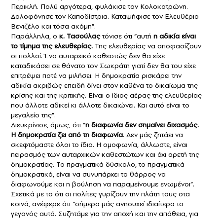
Περικλή. Πολύ αργότερα, φυλάκισε τον Κολοκοτρώνη.
Δολοφόνησε τον Καποδίστρια. Καταψήφισε τον Ελευθέριο
Βενιζέλο και τόσα ακόμη”.
Παράλληλα, ο
κ. Τασούλας
τόνισε ότι “αυτή
η αδικία είναι
το τίμημα της ελευθερίας.
Της ελευθερίας να αποφασίζουν
οι πολλοί. Ένα αυταρχικό καθεστώς δεν θα είχε
καταδικάσει σε θάνατο τον Σωκράτη γιατί δεν θα του είχε
επιτρέψει ποτέ να μιλήσει. Η δημοκρατία ρισκάρει την
αδικία ακριβώς επειδή δίνει στον καθένα το δικαίωμα της
κρίσης και της κριτικής. Είναι ο ίδιος αέρας της ελευθερίας
που άλλοτε αδικεί κι άλλοτε δικαιώνει. Και αυτό είναι το
μεγαλείο της”.
Διευκρίνισε, όμως, ότι “
η διαφωνία δεν σημαίνει διχασμός.
Η δημοκρατία ζει από τη διαφωνία
. Δεν μάς ζητάει να
σκεφτόμαστε όλοι το ίδιο. Η ομοφωνία, άλλωστε, είναι
πειρασμός των αυταρχικών καθεστώτων και όχι αρετή της
δημοκρατίας. Το πραγματικά δύσκολο, το πραγματικά
δημοκρατικό, είναι να συνυπάρχει το θάρρος να
διαφωνούμε και η βούληση να παραμείνουμε ενωμένοι”.
Σχετικά με το ότι οι πολίτες γυρίζουν την πλάτη τους στα
κοινά, ανέφερε ότι “σήμερα μάς ανησυχεί ιδιαίτερα το
γεγονός αυτό. Συζητάμε για την αποχή και την απάθεια, για