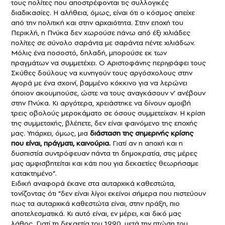
τους πολίτες που αποστρέφονται τις συλλογικές
διαδικασίες. Η αλήθεια, όμως, είναι ότι ο κόσμος απείχε
από την πολιτική και στην αρχαιότητα. Στην εποχή του
Περικλή, η Πνύκα δεν χωρούσε πάνω από έξι χιλιάδες
πολίτες σε σύνολο σαράντα με σαράντα πέντε χιλιάδων.
Μόλις ένα ποσοστό, δηλαδή, μπορούσε εκ των
πραγμάτων να συμμετέχει. Ο Αριστοφάνης περιγράφει τους
Σκύθες δούλους να κυνηγούν τους αργόσχολους στην
Αγορά με ένα σχοινί, βαμμένο κόκκινο για να λερώνει
όποιον ακουμπούσε, ώστε να τους αναγκάσουν ν’ ανέβουν
στην Πνύκα. Κι αργότερα, χρειάστηκε να δίνουν αμοιβή
τρεις οβολούς μεροκάματο σε όσους συμμετείχαν. Η κρίση
της συμμετοχής, βλέπετε, δεν είναι φαινόμενο της εποχής
μας. Υπάρχει, όμως, μια
διάσταση της σημερινής κρίσης
που είναι, πράγματι, καινούρια.
Γιατί αν η αποχή και η
δυσπιστία συντρόφευαν πάντα τη δημοκρατία, στις μέρες
μας αμφισβητείται και κάτι που για δεκαετίες θεωρήσαμε
κατακτημένο”.
Ειδική αναφορά έκανε στα αυταρχικά καθεστώτα,
τονίζοντας ότι “δεν είναι λίγοι εκείνοι σήμερα που πιστεύουν
πως τα αυταρχικά καθεστώτα είναι, στην πράξη, πιο
αποτελεσματικά. Κι αυτό είναι, εν μέρει, και δικό μας
λάθος. Γιατί τη δεκαετία του 1990, μετά την πτώση του