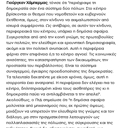
Γιούργκεν Χάμπερμας
, τόνισε ότι “περιέγραψε τη
δημοκρατία σαν ένα σύστημα δύο πόλων. Στο κέντρο
βρίσκονται οι θεσμοί που νομοθετούν και κυβερνούν.
Εκτίθενται, όμως, στον κίνδυνο να αιχμαλωτιστούν από
ισχυρά συμφέροντα. Ως αντίβαρο, σε αυτόν τον κίνδυνο,
περιφερειακά του κέντρου, υπάρχει η δημόσια σφαίρα.
Συγκροτείται από από την κοινή γνώμη, τις πρωτοβουλίες
των πολιτών, την ελεύθερη και ερευνητική δημοσιογραφία,
ακόμη και την πολιτική ανυπακοή. Αυτή η περιφέρεια
φέρνει στην επιφάνεια ό,τι το κέντρο αγνοεί: Τις κοινωνικές
ανισότητες, την καταστρατήγηση των δικαιωμάτων, την
προστασία του περιβάλλοντος. Είναι το σύστημα
συναγερμού, έγκαιρης προειδοποίησης της δημοκρατίας.
Τα τελευταία δεκαπέντε με είκοσι χρόνια, όμως, αυτή η
ισορροπία έχει ανατραπεί. Η περιφέρεια δεν ελέγχει πια το
κέντρο, δηλητηριασμένη χάνει τους αισθητήρες της κι η
δημοκρατία παύει να αντιλαμβάνεται τι την απειλεί”.
Ακολούθως, ο ΠτΔ σημείωσε ότι “η δημόσια σφαίρα
μολύνεται από μηχανισμούς που, εκ πρώτης όψεως,
μοιάζουν να υπηρετούν την ελευθερία της γνώμης και τον
διάλογο, μα στην πραγματικότητα λειτουργούν ως
πολλαπλασιαστές της πόλωσης, της σύγκρουσης και της