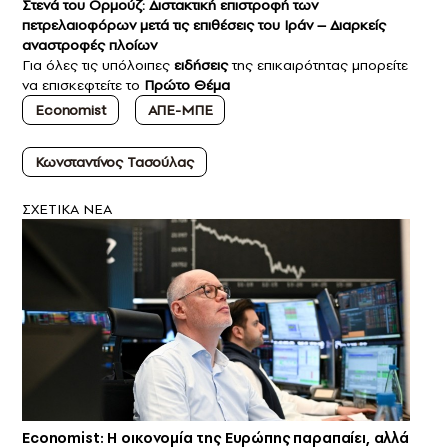
Στενά του Ορμούζ: Διστακτική επιστροφή των
πετρελαιοφόρων μετά τις επιθέσεις του Ιράν – Διαρκείς
αναστροφές πλοίων
Για όλες τις υπόλοιπες
ειδήσεις
της επικαιρότητας μπορείτε
να επισκεφτείτε το
Πρώτο Θέμα
Economist
ΑΠΕ-ΜΠΕ
Κωνσταντίνος Τασούλας
ΣXETIKA NEA
Economist: Η οικονομία της Ευρώπης παραπαίει, αλλά