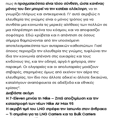
πως
η πραγματικότητα είναι τόσο σύνθετη, ώστε κανένας
μόνος του δεν μπορεί να την κατέχει ολόκληρη
, να τη
γνωρίζει πλήρως και αντικειμενικά. Γι’ αυτό ακριβώς η
ελευθερία της γνώμης είναι ο μόνος τρόπος για να
συνθέτει μια κοινωνία τις μερικές αλήθειες των πολλών σε
μια πληρέστερη εικόνα του κόσμου, και να αποφασίζει
σοφότερα. Εδώ κρύβεται και η απάντηση σε όσους
σήμερα θαμπώνονται από την υποσχόμενη
αποτελεσματικότητα των αυταρχικών καθεστώτων. Γιατί
όποιος περιορίζει την ελευθερία της γνώμης, τυφλώνει την
ίδια την κοινωνία απέναντι στις ευκαιρίες και τους
κινδύνους της, και την οδηγεί, αργά ή γρήγορα, στην
παρακμή. Οι ολιγαρχίες και οι απολυταρχίες μοιάζουν
στιβαρές, στερημένες όμως από εκείνον τον αέρα της
ελευθερίας, τον ίδιο που άλλοτε αδικεί κι άλλοτε δικαιώνει,
καταλήγουν αναπόφευκτα σε αδιέξοδα και εθνικές
κρίσεις”.
Διαβάστε ακόμη
Η 7-Eleven μηνύει τη Nike – Ζητά αποζημίωση και την
καταστροφή των νέων Nike Air Max 95
Η ακριβή τιμή του LNG στρέφει την Ιαπωνία στον άνθρακα
– Τι σημαίνει για τα LNG Carriers και τα Bulk Carriers