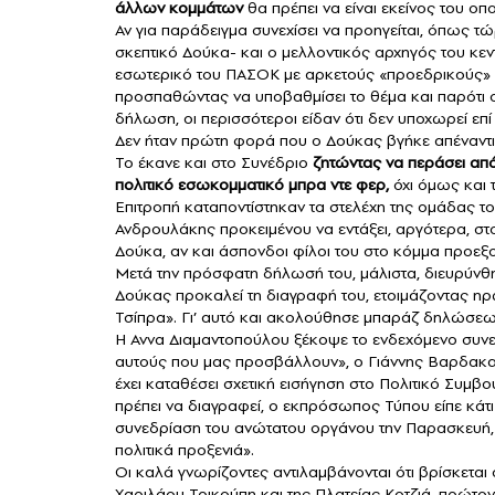
άλλων κομμάτων
θα πρέπει να είναι εκείνος του οπ
Αν για παράδειγμα συνεχίσει να προηγείται, όπως τ
σκεπτικό Δούκα- και ο μελλοντικός αρχηγός του κ
εσωτερικό του ΠΑΣΟΚ με αρκετούς «προεδρικούς» ν
προσπαθώντας να υποβαθμίσει το θέμα και παρότι 
δήλωση, οι περισσότεροι είδαν ότι δεν υποχωρεί επί
Δεν ήταν πρώτη φορά που ο Δούκας βγήκε απέναντι
Το έκανε και στο Συνέδριο
ζητώντας να περάσει από
πολιτικό εσωκομματικό μπρα ντε φερ,
όχι όμως και 
Επιτροπή καταποντίστηκαν τα στελέχη της ομάδας τ
Ανδρουλάκης προκειμένου να εντάξει, αργότερα, στ
Δούκα, αν και άσπονδοι φίλοι του στο κόμμα προεξοφ
Μετά την πρόσφατη δήλωσή του, μάλιστα, διευρύνθη
Δούκας προκαλεί τη διαγραφή του, ετοιμάζοντας ηρω
Τσίπρα». Γι’ αυτό και ακολούθησε μπαράζ δηλώσεω
Η Αννα Διαμαντοπούλου ξέκοψε το ενδεχόμενο συνε
αυτούς που μας προσβάλλουν», ο Γιάννης Βαρδακαστά
έχει καταθέσει σχετική εισήγηση στο Πολιτικό Συμβού
πρέπει να διαγραφεί, ο εκπρόσωπος Τύπου είπε κάτι
συνεδρίαση του ανώτατου οργάνου την Παρασκευή, 
πολιτικά προξενιά».
Οι καλά γνωρίζοντες αντιλαμβάνονται ότι βρίσκεται
Χαριλάου Τρικούπη και της Πλατείας Κοτζιά, πρώτον