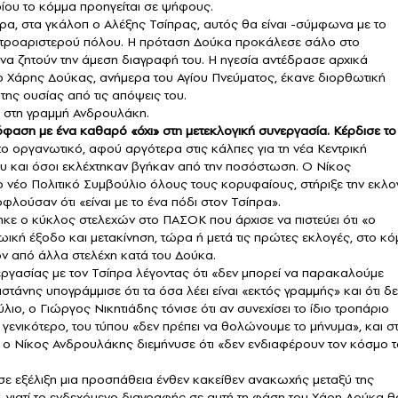
οίου το κόμμα προηγείται σε ψήφους.
ώρα, στα γκάλοπ ο Αλέξης Τσίπρας, αυτός θα είναι -σύμφωνα με το
εντροαριστερού πόλου. Η πρόταση Δούκα προκάλεσε σάλο στο
α ζητούν την άμεση διαγραφή του. Η ηγεσία αντέδρασε αρχικά
ο Χάρης Δούκας, ανήμερα του Αγίου Πνεύματος, έκανε διορθωτική
 της ουσίας από τις απόψεις του.
 στη γραμμή Ανδρουλάκη.
φαση με ένα καθαρό «όχι» στη μετεκλογική συνεργασία. Κέρδισε το
το οργανωτικό, αφού αργότερα στις κάλπες για τη νέα Κεντρική
ου και όσοι εκλέχτηκαν βγήκαν από την ποσόστωση. Ο Νίκος
ο νέο Πολιτικό Συμβούλιο όλους τους κορυφαίους, στήριξε την εκλο
λούσαν ότι «είναι με το ένα πόδι στον Τσίπρα».
κε ο κύκλος στελεχών στο ΠΑΣΟΚ που άρχισε να πιστεύει ότι «ο
ική έξοδο και μετακίνηση, τώρα ή μετά τις πρώτες εκλογές, στο κ
ν από άλλα στελέχη κατά του Δούκα.
ργασίας με τον Τσίπρα λέγοντας ότι «δεν μπορεί να παρακαλούμε
νης υπογράμμισε ότι τα όσα λέει είναι «εκτός γραμμής» και ότι δε
λιο, ο Γιώργος Νικητιάδης τόνισε ότι αν συνεχίσει το ίδιο τροπάριο
 γενικότερο, του τύπου «δεν πρέπει να θολώνουμε το μήνυμα», και σ
ο Νίκος Ανδρουλάκης διεμήνυσε ότι «δεν ενδιαφέρουν τον κόσμο τ
 σε εξέλιξη μια προσπάθεια ένθεν κακείθεν ανακωχής μεταξύ της
, γιατί το ενδεχόμενο διαγραφής σε αυτή τη φάση του Χάρη Δούκα θ