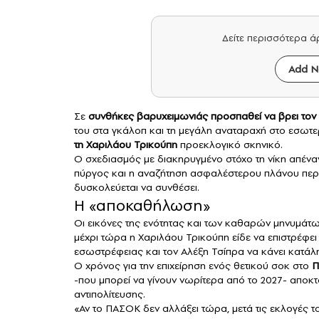
Δείτε περισσότερα 
Add N
Σε
συνθήκες βαρυχειμωνιάς προσπαθεί να βρει τον 
του στα γκάλοπ και τη μεγάλη αναταραχή στο εσωτε
τη Χαριλάου Τρικούπη
προεκλογικό σκηνικό.
Ο σχεδιασμός με διακηρυγμένο στόχο τη νίκη απένα
πύργος και η αναζήτηση ασφαλέστερου πλάνου πε
δυσκολεύεται να συνθέσει.
Η «αποκαθήλωση»
Οι εικόνες της ενότητας και των καθαρών μηνυμάτ
μέχρι τώρα η Χαριλάου Τρικούπη είδε να επιστρέφε
εσωστρέφειας και τον Αλέξη Τσίπρα να κάνει κατάλ
Ο χρόνος για την επιχείρηση ενός θετικού σοκ στο
Π
-που μπορεί να γίνουν νωρίτερα από το 2027- αποκ
αντιπολίτευσης.
«Αν το ΠΑΣΟΚ δεν αλλάξει τώρα, μετά τις εκλογές τ