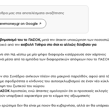
άρθρα μας στα αποτελέσματα αναζήτησης
ewmoney.gr on Google
βηματισμό του το
ΠΑΣΟΚ
,
μετά την άτακτη υποχώρηση των ποσοστ
ρικό από την
εισβολή Τσίπρα στο έτσι κι αλλιώς δύσβατο για
ντι στη ΝΔ «έστω με μία ψήφο διαφορά» κατέρρευσε σαν χάρτινος
ρνά μέσα από τα εμπόδια των διαφορετικών απόψεων που το ΠΑΣΟ
ων στο Συνέδριο ανήκουν πλέον στο μακρινό παρελθόν, αφού από τό
ι με σφοδρότητα ο κίνδυνος του αυτοεγκλωβισμού σε έναν νέο κύκλ
ηψη του ζωτικού του χώρου.
ΑΣΟΚ
λιγοστεύει, ενώ άπαντες ομολογούν ότι οι προσεχείς εκλογές
τούν υπαρξιακό χαρακτήρα για το κόμμα της αξιωματικής
ο ερώτημα δεν θα είναι με ποιον θα κυβερνήσει, αλλά αν θα υπάρχει