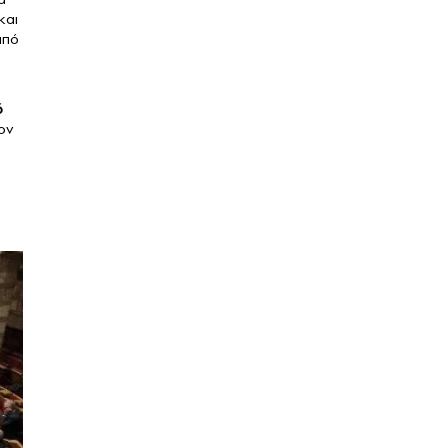
και
από
ό
ον