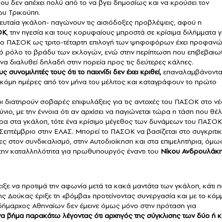
που δεν απέχει πολύ από το να βγει δημοσίως και να κρούσει τον
ου Τρικούπη.
ευταία γκάλοπ- παγώνουν τις αισιόδοξες προβλέψεις, αφού η
ΟΚ
, την ηγεσία και τους κορυφαίους μπροστά σε κρίσιμα διλήμματα γ
ς. Το ΠΑΣΟΚ ως τριτο-τέταρτη επιλογή των ψηφοφόρων έχει προφαν
κό ρόλο το βράδυ των εκλογών, ενώ στην περίπτωση που επιβεβαιω
 να διαλυθεί δηλαδή στην πορεία προς τις δεύτερες κάλπες.
 συνομιλητές τους ότι το παιχνίδι δεν έχει κριθεί,
επαναλαμβάνοντ
ακόμη ημέρες από τον μήνα του μέλιτος και καταγράφουν το πρώτο
οι διατηρούν σοβαρές επιφυλάξεις για τις αντοχές του ΠΑΣΟΚ στο ν
νιο, με την έννοια ότι αν αρχίσει να παγιώνεται τώρα η τάση που θέλ
πρα στα γκάλοπ, τότε ένα κρίσιμο μέγεθος των δυνάμεων του ΠΑΣΟΚ
ό Σεπτέμβριο στην ΕΛΑΣ. Μπορεί το ΠΑΣΟΚ να βασίζεται στο συγκριτι
ες στον συνδικαλισμό, στην Αυτοδιοίκηση και στα επιμελητήρια, όμω
την καταλληλότητα για πρωθυπουργός έναντι του
Νίκου Ανδρουλάκη
ειξε να προτιμά την αφωνία μετά τα κακά μαντάτα των γκάλοπ, κάτι 
ης Δούκας έριξε τη «βόμβα» προτείνοντας συνεργασία και με το κόμ
 δήμαρχος Αθηναίων δεν έμεινε όμως μόνο στην πρόταση για
α βήμα παρακάτω λέγοντας ότι αρχηγός της σύγκλισης των δύο ή κ