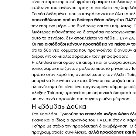
είναι η χαρακτηριστική φράση έμπειρου στελέχους, 
κώδωνα του κινδύνου προς το επιτελείο της Χαριλά
Τα νέα δεδομένα -που καταγράφονται σε όλα τα τελ
αποκαθήλωση από τη δεύτερη θέση οδηγεί το ΠΑΣ
την επόμενη μέρα – τη δική τους και του κόμματο
λιγότερες πιθανότητες να διατηρήσει πρωταγωνιστι
αυτό το σενάριο, δεν αποκλείεται να πάθει… ΣΥΡΙΖΑ,
Οι πιο αισιόδοξοι κάνουν προσπάθεια να πείσουν τους
ότι τα δύο νέα κόμματα που προηγούνται διανύουν 
διερευνητικό «καλωσόρισμα» των ψηφοφόρων.
Η αλήθεια είναι όμως ότι ακόμη και οι ψυχραιμότερ
τοπίο, χαρακτηρίζοντας μάλιστα «καυτό μήνα» τον Ιού
πρώτο στον χορό της αντιπολίτευσης τον Αλέξη Τσί
μπορεί να ξεκινήσει να κατευθύνεται πιο μαζικά απ
πλεονέκτημα ότι είναι ένα οργανωμένο κόμμα με ρίζ
Αλέξης Τσίπρας προηγείται με σημαντική διαφορά σ
με την ισχνή παρουσία στη συγκεκριμένη μέτρηση.
Η «βόμβα» Δούκα
Στη Χαριλάου Τρικούπη
το επιτελείο Ανδρουλάκη
έδ
έκανε και ο ίδιος ο αρχηγός του ΠΑΣΟΚ όταν ο Χάρ
Τσίπρα με στόχο την προοδευτική διακυβέρνηση. Ο
προγραμματικές συγκλίσεις,
αλλά προχώρησε και έν