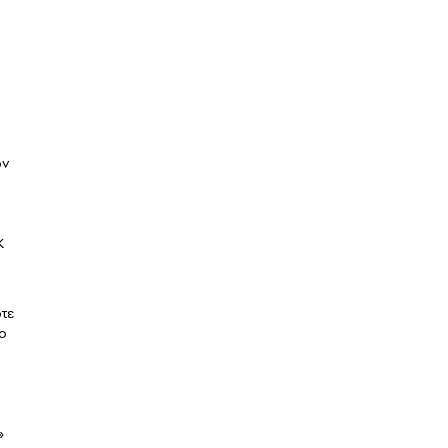
ών
Κ
τε
ο
»