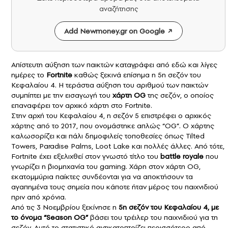
αναζήτησης
Add Newmoney.gr on Google
Απίστευτη αύξηση των παικτών καταγράφει από εδώ και λίγες
ημέρες το
Fortnite
καθώς ξεκινά επίσημα η 5η σεζόν του
Κεφαλαίου 4. Η τεράστια αύξηση του αριθμού των παικτών
συμπίπτει με την εισαγωγή του
χάρτη OG
της σεζόν, ο οποίος
επαναφέρει τον αρχικό χάρτη στο Fortnite.
Στην αρχή του Κεφαλαίου 4, η σεζόν 5 επιστρέφει ο αρχικός
χάρτης από το 2017, που ονομάστηκε απλώς “OG”. Ο χάρτης
καλωσορίζει και πάλι δημοφιλείς τοποθεσίες όπως Tilted
Towers, Paradise Palms, Loot Lake και πολλές άλλες. Από τότε,
Fortnite έχει εξελιχθεί στον γνωστό τίτλο του
battle royale
που
γνωρίζει η βιομηχανία του gaming. Χάρη στον χάρτη OG,
εκατομμύρια παίκτες συνδέονται για να αποκτήσουν τα
αγαπημένα τους σημεία που κάποτε ήταν μέρος του παιχνιδιού
πριν από χρόνια.
Από τις 3 Νοεμβρίου ξεκίνησε η
5η σεζόν του Κεφαλαίου 4, με
το όνομα “Season OG”
βάσει του τρέιλερ του παιχνιδιού για τη
σεζόν. Αυτό το στατιστικό αντικατοπτρίζει περισσότερο από