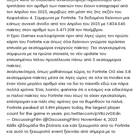
τριπλάσιο τον αριθμό των παικτών που έχουν καταγραφεί από
τον Απρίλιο του 2023, ακριβώς στη μέση της 2ης σεζόν του
Κεφαλαίου 4. Σύμφωνα με Fortnite. Τα δεδομένα δείχνουν μια
κάπως συνεχή άνοδο από τον Απρίλιο του 2023 με 1.834.545
παίκτες στον αριθμό των 5.471.208 τον Νοέμβριο.
Η Epic Games κυκλοφόρησε πριν από λίγες ώρες τον πρώτο
χάρτη του Fortnite και όπως όλα δείχνουν γνώρισε τεράστια
επιτυχία με εκατομμύρια ενεργούς παίκτες. Πιο συγκεκριμένα,
σύμφωνα με τα πρώτα στοιχεία, το νέο update του
επιτυχημένου τίτλου προσέλκυσε πάνω από 5 εκατομμύρια
παίκτες.
Αναλυτικότερα, όπως μαθαίνουμε τώρα, το Fortnite OG είχε 5.8
εκατομμύρια παίκτες μέσα σε λίγες ώρες σε όλα τα modes και
έναν τόσο μεγάλο αριθμό είχε να δει το παιχνίδι εδώ και πάρα
πολλά χρόνια. Έτσι, λοιπόν, φαίνεται ότι ο κόσμος και ειδικότερα
οι παλιοί παίκτες του Fortnite που ίσως το είχαν εγκαταλείψει,
επέστρεψαν και πάλι στις αρένες για να θυμηθούν τα παλιά.
Fortnite peaked at 5.8M players today, the largest player
count for the game in years.
pic.twitter.com/pV8zJvGEdn
— DiscussingFilm (@DiscussingFilm)
November 4, 2023
Κάθε εβδομάδα θα βλέπετε και κάτι ξεχωριστό από το Fortnite
και αυτό το ξεχωριστό event ξεκινάει από σήμερα με το