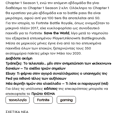
Chapter 1 Season 1, ενώ την επόμενη εβδομάδα θα γίνει
διαθέσιμο το Chapter 1 Season 2 κλπ. Ολόκληρο το Chapter 1
θα κρατήσει για μία εβδομάδα και το battle pass θα είναι
μικρότερο, αφού αντί για 100 tiers θα αποτελείται από 50.
Για την ιστορία, το Fortnite Battle Royale, όπως ονομαζόταν το
μακρινό πλέον 2017, είχε κυκλοφορήσει ως συνοδευτικό
παιχνίδι για το Fortnite:
Save the World
, λίγο μετά το ντεμπούτο
του εξαιρετικά επιτυχημένου PlayerUnknown’s Battlegrounds.
Μέσα σε μερικούς μήνες έγινε ένα από τα πιο επιτυχημένα
παιχνίδια όλων των εποχών, ξεπερνώντας τους 350
εκατομμύρια παίκτες μέχρι τον Μάιο του 2020.
Διαβάστε ακόμη
Τράπεζες: Το τελευταίο… μίλι στην αντιμετώπιση των «κόκκινων»
δανείων – Το σχέδιο τριών σημείων
Ebury: Τι φέρνει στην αγορά συναλλάγματος ο υπαινιγμός της
Fed για πιθανό τέλος των αυξήσεων
Νέα έκρηξη τιμών στο ελαιόλαδο – Τι λένε οι παραγωγοί (vid)
Για όλες τις υπόλοιπες
ειδήσεις
της επικαιρότητας μπορείτε να
επισκεφτείτε το
Πρώτο ΘΕΜΑ
τεχνολογία
Fortnite
gaming
ΣXETIKA NEA