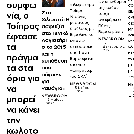
ως υπενθύμιση
συμφω
τηλεφώνημα
σα
της ισχύος
Τσίπρα –
είμ
Στο
νία, ο
τους»
Ντράγκι,
αν
Χιλιοστό: Η
αναφέρει ο
μυστικούς
Τσίπρας
δέ
ασφυξία
Γιάνης
διαύλους με
Μη
Βαρουφάκης
στο Γενικό
έφτασε
Βερολίνο και
εσ
Λογιστήρι
NEWSROOM
έντονες
γρ
12
τα
ο το 2015
αντιδράσεις
νό
Δεκεμβρίου,
2025
από Γιάνη
και η
πε
πράγμα
Βαρουφάκη
τη 
«υπόθεση
στο νέο
τα στα
με 
που
ντοκιμαντέρ
με
πήγαινε
όρια για
του ΣΚΑΪ
ΣΥ
για
NEWSROOM
N
να
ναυάγιο»
5 Μαΐου,
2026
μπορεί
NEWSROOM
12 Μαΐου,
2026
να κάνει
την
κωλοτο