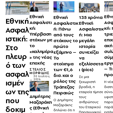
Εθνική
Εθν
135 χρόνια
Εθνική
Εθνική
Ασφαλιστι
Ασφ
Εθνική
Ασφαλιστικ
Ασφαλ
κή:
κή:
Ασφαλιστικ
ή: Πάνω
Υπέρβαση
τρι
ή: Μια
από τους
ιστική:
στόχων με
επι
μεγάλη
στόχους το
το
ακή
Στο
ιστορία
πρώτο
«καλημέρα
συλ
συνεχίζει
εξάμηνο –
πλευρ
» της νέας
σύμ
να
Το
εποχής
εργ
ό των
εξελίσσετα
στοίχημα
– Τι
ι (pics)
των €1,6
ΣΤΈΛΙΟΣ
ασφαλ
ΜΟΡΦΊΔΗΣ
προ
δισ. και ο
Σε μια
30 Ιουλίου,
2026
ισμέν
ρόλος της
ξεχωριστή
Η νέ
Τράπεζας
βραδιά, η
διατη
ων της
εταιρεία τίμησε
σύνο
Πειραιώς
Δημήτρης
τους
υφισ
που
Ο Δημήτρης
Μαζαράκη
ανθρώπους
παρο
Μαζαράκης
δοκιμ
του Εταιρικού
παρά
ς (Εθνική
δηλώνει ότι η
Παραγωγικού
εισάγ