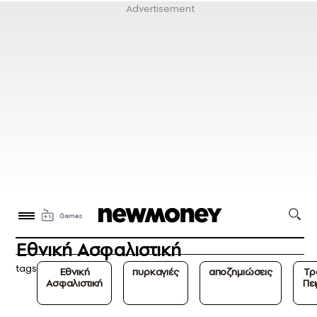
Εθνική Ασφαλιστική
tags
Εθνική
πυρκαγιές
αποζημιώσεις
Τρ
Ασφαλιστική
Πε