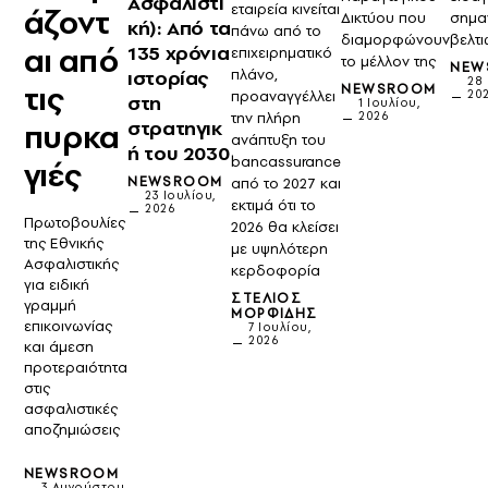
Ασφαλιστι
εταιρεία κινείται
άζοντ
Δικτύου που
σημα
κή): Από τα
πάνω από το
διαμορφώνουν
βελτι
αι από
135 χρόνια
επιχειρηματικό
το μέλλον της
NEW
ιστορίας
πλάνο,
28
τις
NEWSROOM
20
προαναγγέλλει
στη
1 Ιουλίου,
2026
την πλήρη
στρατηγικ
πυρκα
ανάπτυξη του
ή του 2030
bancassurance
γιές
NEWSROOM
από το 2027 και
23 Ιουλίου,
εκτιμά ότι το
2026
Πρωτοβουλίες
2026 θα κλείσει
της Εθνικής
με υψηλότερη
Ασφαλιστικής
κερδοφορία
για ειδική
ΣΤΈΛΙΟΣ
γραμμή
ΜΟΡΦΊΔΗΣ
επικοινωνίας
7 Ιουλίου,
2026
και άμεση
προτεραιότητα
στις
ασφαλιστικές
αποζημιώσεις
NEWSROOM
3 Αυγούστου,