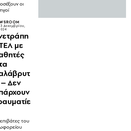
οσέξουν οι
ηγοί
EWSROOM
23 Δεκεμβρίου,
2024
νετράπη
ΤΕΛ με
αθητές
τα
αλάβρυτ
 – Δεν
πάρχουν
ραυματίε
 επιβάτες του
ωφορείου