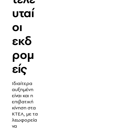
υταί
οι
εκδ
ρομ
είς
Ιδιαίτερα
αυξημένη
είναι και η
επιβατική
κίνηση στα
ΚΤΕΛ, με τα
λεωφορεία
να