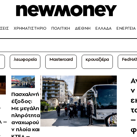
ΣΕΙΣ
ΧΡΗΜΑΤΙΣΤΗΡΙΟ
ΠΟΛΙΤΙΚΗ
ΔΙΕΘΝΗ
ΕΛΛΑΔΑ
ΕΝΕΡΓΕΙΑ
λεωφορεία
Mastercard
κρουαζιέρα
FedHA
Α
ν
Πασχαλινή
ε
έξοδος:
ο
τ
Με μεγάλη
πληρότητα
–
Λ –
αναχωρού
φ
ν πλοία και
ς
ΚΤΕΛ –