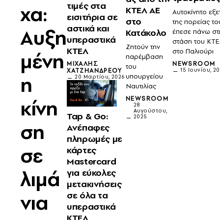
τιμές στα
χα:
ΚΤΕΛ ΑΕ
Αυτοκίνητο εξ
εισιτήρια σε
στο
της πορείας το
αστικά και
Αυξη
Κατάκολο
έπεσε πάνω στ
υπεραστικά
στάση του ΚΤΕ
Ζητούν την
ΚΤΕΛ
στο Παλιούρι
μένη
παρέμβαση
ΜΙΧΆΛΗΣ
NEWSROOM
του
ΧΑΤΖΗΑΝΔΡΈΟΥ
15 Ιουνίου, 2
η
υπουργείου
20 Μαρτίου, 2026
Ναυτιλίας
NEWSROOM
κίνη
28
Αυγούστου,
Tap & Go:
2025
ση
Ανέπαφες
πληρωμές με
σε
κάρτες
Mastercard
λιμά
για εύκολες
μετακινήσεις
σε όλα τα
νια
υπεραστικά
ΚΤΕΛ