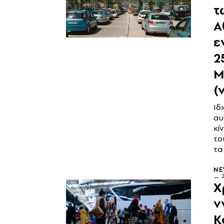
τ
Α
ε
2
Μ
(
Ιδ
αυ
κί
το
τα
N
Χ
ν
Κ