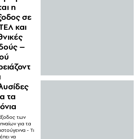
ται η
ξοδος σε
ΤΕΛ και
θνικές
δούς –
ού
ρειάζοντ
ι
λυσίδες
ια τα
ιόνια
έξοδος των
ηναίων για τα
ιστούγεννα - Τι
έπει να