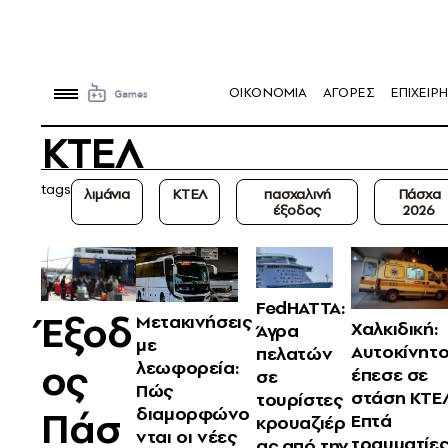
OIKONOMIA
ΑΓΟΡΕΣ
ΕΠΙΧΕΙΡΗ
ΚΤΕΛ
tags
λιμάνια
ΚΤΕΛ
πασχαλινή
Πάσχα
έξοδος
2026
FedHATTA:
Έξοδ
Μετακινήσεις
Χαλκιδική:
Άγρα
με
Αυτοκίνητ
πελατών
ος
λεωφορεία:
έπεσε σε
σε
Πώς
στάση ΚΤΕ
τουρίστες
διαμορφώνο
Πάσ
Επτά
κρουαζιέρ
νται οι νέες
τραυματίε
ας από την