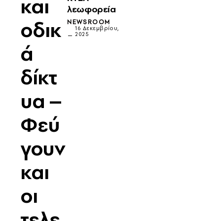
και
λεωφορεία
οδικ
NEWSROOM
16 Δεκεμβρίου,
2025
ά
δίκτ
υα –
Φεύ
γουν
και
οι
τελε