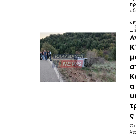
πρ
οδ
N
Α
Κ
μ
σ
Κ
α
υ
τ
ς
Οι
λε