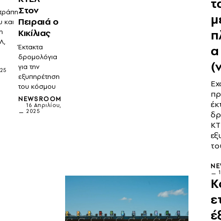
τ
Στον
ετράπη
μ
Πειραιά ο
υ και
π
Κικίλιας
η
Λ,
α
Έκτακτα
δρομολόγια
(
για την
025
εξυπηρέτηση
Εχ
του κόσμου
πρ
NEWSROOM
έκ
16 Απριλίου,
2025
δρ
ΚΤ
εξ
το
N
Κ
ε
έ