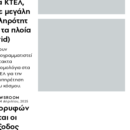
α ΚΤΕΛ,
ε μεγάλη
ληρότητ
 τα πλοία
vid)
ουν
ογραμματιστεί
τακτα
ομολόγια στα
ΕΛ για την
υπηρέτηση
υ κόσμου.
EWSROOM
14 Απριλίου, 2025
ορυφών
ται οι
ξοδος