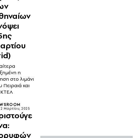
ων
θηναίων
νόψει
5ης
αρτίου
vid)
ιαίτερα
ξημένη η
νηση στο λιμάνι
υ Πειραιά και
 ΚΤΕΛ
EWSROOM
22 Μαρτίου, 2025
ριστούγε
να:
ορυφών