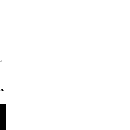
αι
σε