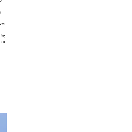
ό
ι
και
κές
ε ο