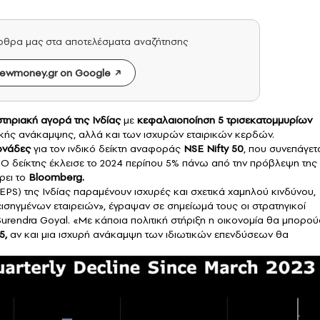
άρθρα μας στα αποτελέσματα αναζήτησης
ewmoney.gr on Google
τηριακή αγορά της Ινδίας
με
κεφαλαιοποίηση 5 τρισεκατομμυρίων
κής ανάκαμψης, αλλά και των ισχυρών εταιρικών κερδών.
ονάδες
για τον ινδικό δείκτη αναφοράς
NSE Nifty 50
, που συνεπάγετ
 Ο δείκτης έκλεισε το 2024 περίπου 5% πάνω από την πρόβλεψη της
ρει το
Bloomberg.
PS) της Ινδίας παραμένουν ισχυρές και σχετικά χαμηλού κινδύνου,
σηγμένων εταιρειών», έγραψαν σε σημείωμά τους οι στρατηγικοί
urendra Goyal. «Με κάποια πολιτική στήριξη η οικονομία θα μπορού
5,
αν και μια ισχυρή ανάκαμψη των ιδιωτικών επενδύσεων θα