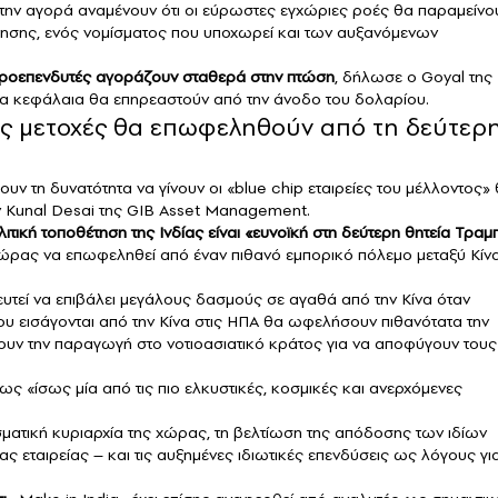
στην αγορά αναμένουν ότι οι εύρωστες εγχώριες ροές θα παραμείνο
ήτησης, ενός νομίσματος που υποχωρεί και των αυξανόμενων
κροεπενδυτές αγοράζουν σταθερά στην πτώση
, δήλωσε ο Goyal της
μια κεφάλαια θα επηρεαστούν από την άνοδο του δολαρίου.
ές μετοχές θα επωφεληθούν από τη δεύτερ
υν τη δυνατότητα να γίνουν οι «blue chip εταιρείες του μέλλοντος»
ον Kunal Desai της GIB Asset Management.
ιτική τοποθέτηση της Ινδίας είναι «ευνοϊκή στη δεύτερη θητεία Τραμ
 χώρας να επωφεληθεί από έναν πιθανό εμπορικό πόλεμο μεταξύ Κίν
υτεί να επιβάλει μεγάλους δασμούς σε αγαθά από την Κίνα όταν
ου εισάγονται από την Κίνα στις ΗΠΑ θα ωφελήσουν πιθανότατα την
έρουν την παραγωγή στο νοτιοασιατικό κράτος για να αποφύγουν τους
ως «ίσως μία από τις πιο ελκυστικές, κοσμικές και ανερχόμενες
σματική κυριαρχία της χώρας, τη βελτίωση της απόδοσης των ιδίων
 εταιρείας – και τις αυξημένες ιδιωτικές επενδύσεις ως λόγους γι