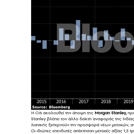
Η Citi ακολουθεί την άποψη της
Morgan Stanley,
προ
Stanley βλέπει τον άλλο δείκτη αναφοράς της Ινδία
λιανικής ξεπερνούν την προσφορά νέων μετοχών, α
Οι ιδιώτες επενδυτές απέκτησαν μετοχές αξίας 1,5 τ