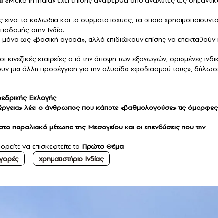
ι
«Make in India» έχει επίσης αναφερθεί από αναλυτές ως σημαντικ
ίς είναι τα καλώδια και τα σύρματα ισχύος, τα οποία χρησιμοποιούντα
υποδομής στην Ινδία.
νδία μόνο ως «βασική αγορά», αλλά επιδιώκουν επίσης να επεκταθούν 
ι κινεζικές εταιρείες από την άποψη των εξαγωγών, ορισμένες ινδι
ουν μια άλλη προσέγγιση για την αλυσίδα εφοδιασμού τους», δήλωσ
ροεδρικής Εκλογής
ενέργεια» λέει ο άνθρωπος που κάποτε «βαθμολογούσε» τις όμορφες
 στο παραλιακό μέτωπο της Μεσογείου και οι επενδύσεις που την
πορείτε να επισκεφτείτε το
Πρώτο Θέμα
αγορές
χρηματιστήριο Ινδίας