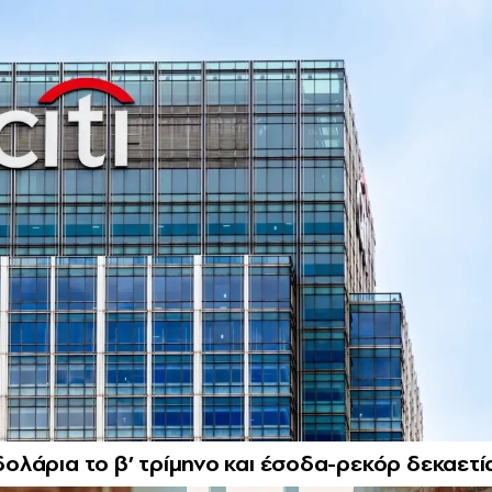
 δολάρια το β’ τρίμηνο και έσοδα-ρεκόρ δεκαετί