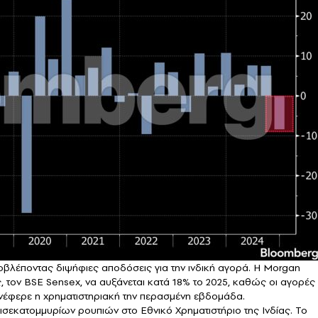
βλέποντας διψήφιες αποδόσεις για την ινδική αγορά. Η Morgan
ς, τον BSE Sensex, να αυξάνεται κατά 18% το 2025, καθώς οι αγορές
νέφερε η χρηματιστηριακή την περασμένη εβδομάδα.
ρισεκατομμυρίων ρουπιών στο Εθνικό Χρηματιστήριο της Ινδίας. Το