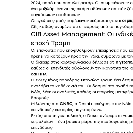
2024, ποσό που αποτελεί ρεκόρ. Οι συμμετέχοντες 
ένα μαξιλάρι έναντι της ακόμη αδύναμης αστικής ζ
παγκόσμιων αποδόσεων.
Οι εγχώριες ροές παρέμειναν «εύρωστες» και
οι μι
Citi, καθώς αναμένει ότι οι εισροές από τα παγκόσ
GIB Asset Management: Οι ινδικ
εποχή Τραμπ
Οι επενδυτές που εποφθαλμιούν επιχειρήσεις που έχο
πρέπει να κοιτάξουν προς την Ινδία, σύμφωνα με τ
Ο διαχειριστής χαρτοφυλακίου δήλωσε ότι
η γεωπολ
καθώς οι επενδυτές αξιολογούν την ικανότητα της
και ΗΠΑ.
Ο εκλεγμένος πρόεδρος Ντόναλντ Τραμπ έχει δεσμε
αναλάβει τα καθήκοντά του. Οι δασμοί στα αγαθά π
Ινδία, λένε οι αναλυτές, καθώς οι εταιρείες μεταφ
δασμούς.
Μιλώντας στο
CNBC
,
ο Desai περιέγραψε την Ινδία 
επενδυτικές ευκαιρίες παγκοσμίως».
Εκτός από τη γεωπολιτική, ο Desai ανέφερε τη νομι
κεφαλαίων – ένα βασικό μέτρο της κερδοφορίας μιας
επενδύσεις.