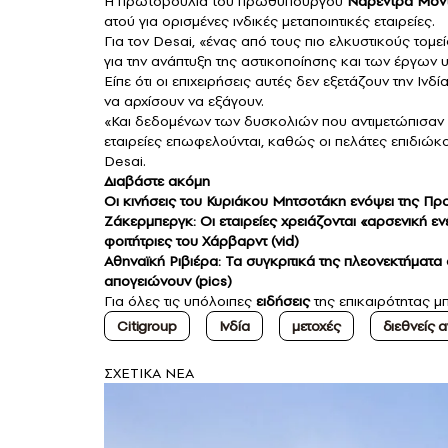
Η πρωτοβουλία του πρωθυπουργού
Ναρέντρα Μόντ
ατού για ορισμένες ινδικές μεταποιητικές εταιρείες.
Για τον Desai, «ένας από τους πιο ελκυστικούς τομε
για την ανάπτυξη της αστικοποίησης και των έργων 
Είπε ότι οι επιχειρήσεις αυτές δεν εξετάζουν την Ι
να αρχίσουν να εξάγουν.
«Και δεδομένων των δυσκολιών που αντιμετώπισαν ο
εταιρείες επωφελούνται, καθώς οι πελάτες επιδιώκ
Desai.
Διαβάστε ακόμη
Οι κινήσεις του Κυριάκου Μητσοτάκη ενόψει της Π
Zάκερμπεργκ: Oι εταιρείες χρειάζονται «αρσενική 
φοιτήτριες του Χάρβαρντ (vid)
Αθηναϊκή Ριβιέρα: Τα συγκριτικά της πλεονεκτήματα
απογειώνουν (pics)
Για όλες τις υπόλοιπες
ειδήσεις
της επικαιρότητας μ
Citigroup
Ινδία
μετοχές
διεθνείς 
ΣXETIKA NEA