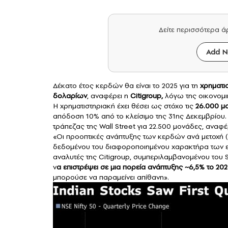
Δείτε περισσότερα 
Add N
Δέκατο έτος κερδών θα είναι το 2025 για τη
χρηματισ
δολαρίων
, αναφέρει η
Citigroup,
λόγω της οικονομι
Η χρηματιστηριακή έχει θέσει ως στόχο τις
26.000 μ
απόδοση 10% από το κλείσιμο της 31ης Δεκεμβρίου.
τράπεζας της Wall Street για 22.500 μονάδες, αναφέ
«Οι προοπτικές ανάπτυξης των κερδών ανά μετοχή (E
δεδομένου του διαφοροποιημένου χαρακτήρα των ει
αναλυτές της Citigroup, συμπεριλαμβανομένου του S
ν
α επιστρέψει σε μια πορεία ανάπτυξης ~6,5% το 202
μπορούσε να παραμείνει απίθανη».