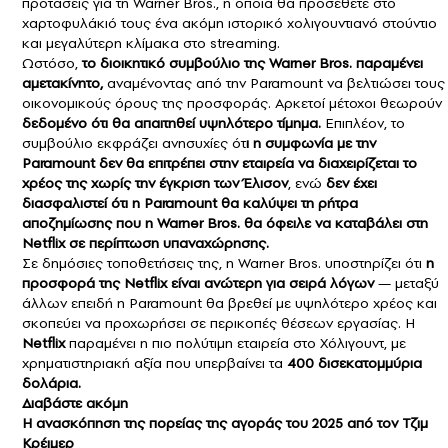
προτάσεις για τη Warner Bros., η οποία θα προσέθετε στο
χαρτοφυλάκιό τους ένα ακόμη ιστορικό χολιγουντιανό στούντιο
και μεγαλύτερη κλίμακα στο streaming.
Ωστόσο,
το διοικητικό συμβούλιο της Warner Bros. παραμένει
αμετακίνητο,
αναμένοντας από την Paramount να βελτιώσει τους
οικονομικούς όρους της προσφοράς. Αρκετοί μέτοχοι θεωρούν
δεδομένο ότι θα απαιτηθεί υψηλότερο τίμημα.
Επιπλέον, το
συμβούλιο εκφράζει ανησυχίες ότ
ι η συμφωνία με την
Paramount δεν θα επιτρέπει στην εταιρεία να διαχειρίζεται το
χρέος της χωρίς την έγκριση των Έλισον
, ενώ
δεν έχει
διασφαλιστεί ότι η Paramount θα καλύψει τη ρήτρα
αποζημίωσης που η Warner Bros. θα όφειλε να καταβάλει στη
Netflix σε περίπτωση υπαναχώρησης.
Σε δημόσιες τοποθετήσεις της, η Warner Bros. υποστηρίζει ότι
η
προσφορά της Netflix είναι ανώτερη για σειρά λόγων
— μεταξύ
άλλων επειδή η Paramount θα βρεθεί με υψηλότερο χρέος και
σκοπεύει να προχωρήσει σε περικοπές θέσεων εργασίας. Η
Netflix
παραμένει η πιο πολύτιμη εταιρεία στο Χόλιγουντ, με
χρηματιστηριακή αξία που υπερβαίνει τα
400 δισεκατομμύρια
δολάρια.
Διαβάστε ακόμη
Η ανασκόπηση της πορείας της αγοράς του 2025 από τον Τζιμ
Κρέιμερ