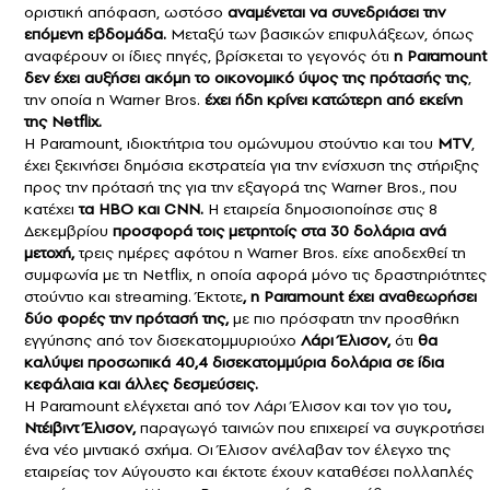
οριστική απόφαση, ωστόσο
αναμένεται να συνεδριάσει την
επόμενη εβδομάδα.
Μεταξύ των βασικών επιφυλάξεων, όπως
αναφέρουν οι ίδιες πηγές, βρίσκεται το γεγονός ότι
η Paramount
δεν έχει αυξήσει ακόμη το οικονομικό ύψος της πρότασής της
,
την οποία η Warner Bros.
έχει ήδη κρίνει κατώτερη από εκείνη
της
Netflix.
Η Paramount, ιδιοκτήτρια του ομώνυμου στούντιο και του
MTV
,
έχει ξεκινήσει δημόσια εκστρατεία για την ενίσχυση της στήριξης
προς την πρότασή της για την εξαγορά της Warner Bros., που
κατέχει
τα HBO και CNN.
Η εταιρεία δημοσιοποίησε στις 8
Δεκεμβρίου
προσφορά τοις μετρητοίς στα 30 δολάρια ανά
μετοχή,
τρεις ημέρες αφότου η Warner Bros. είχε αποδεχθεί τη
συμφωνία με τη Netflix, η οποία αφορά μόνο τις δραστηριότητες
στούντιο και streaming. Έκτοτε
, η Paramount έχει αναθεωρήσει
δύο φορές την πρότασή της,
με πιο πρόσφατη την προσθήκη
εγγύησης από τον δισεκατομμυριούχο
Λάρι Έλισον,
ότι
θα
καλύψει προσωπικά 40,4 δισεκατομμύρια δολάρια σε ίδια
κεφάλαια και άλλες δεσμεύσεις.
Η Paramount ελέγχεται από τον Λάρι Έλισον και τον γιο του
,
Ντέιβιντ Έλισον,
παραγωγό ταινιών που επιχειρεί να συγκροτήσει
ένα νέο μιντιακό σχήμα. Οι Έλισον ανέλαβαν τον έλεγχο της
εταιρείας τον Αύγουστο και έκτοτε έχουν καταθέσει πολλαπλές