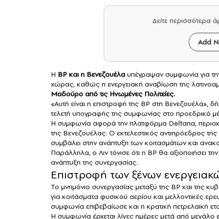
Δείτε περισσότερα 
Add N
Η
BP
και η
Βενεζουέλα
υπέγραψαν συμφωνία για τ
χώρας, καθώς η ενεργειακή αναβίωση της λατινοαμ
Μαδούρο από τις Ηνωμένες Πολιτείες.
«Αυτή είναι η επιστροφή της BP στη Βενεζουέλα»,
τελετή υπογραφής της συμφωνίας στο προεδρικό μέ
Η συμφωνία αφορά την πλατφόρμα Deltana, περιοχή
της Βενεζουέλας. Ο εκτελεστικός αντιπρόεδρος της B
συμβάλει στην ανάπτυξη των κοιτασμάτων και ανακ
Παράλληλα, ο Λιν τόνισε ότι η BP θα αξιοποιήσει τη
ανάπτυξη της συνεργασίας.
Επιστροφή των ξένων ενεργειακ
Το μνημόνιο συνεργασίας μεταξύ της BP και της κυ
για κοιτάσματα φυσικού αερίου και μελλοντικές ερε
συμφωνία επιβεβαίωσε και η κρατική πετρελαϊκή ετ
Η συμφωνία έρχεται λίγες ημέρες μετά από μεγάλο 