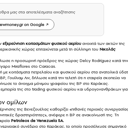
άρθρα μας στα αποτελέσματα αναζήτησης
ewmoney.gr on Google
ην
εξερεύνηση κοιτασμάτων
φυσικού αερίου
ανοιχτά των ακτών της
ερικανικής χώρας επιταχύνεται μετά τη σύλληψη του
Νικολάς
 δήλωσε η προσωρινή πρόεδρος της χώρας Delcy Rodríguez κατά την
γαρο Miraflores στο Caracas.
 με κοιτάσματα πετρελαίου και φυσικού αερίου στα ανατολικά ύδα
P, Γουίλιαμ Λιν, δήλωσε κατά την τελετή ότι η εταιρεία σκοπεύει να
οίνωσε το άνοιγμα μόνιμου γραφείου της BP στο Καράκας.
ν εμπειρία της στο trading φυσικού αερίου και υδρογονανθράκων για
ών ομίλων
βέρνησης της Βενεζουέλας καθορίζει «πιθανές περιοχές συνεργασία
υνητικές δραστηριότητες», ανέφερε η BP σε ανακοίνωσή της. Τη
αιρεία
Petroleos de Venezuela SA.
ενεργειακό συνέδριο στο Καράκας, το οποίο προσέλκυσε σημαντικό