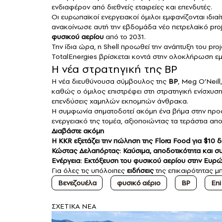
ενδιαφέρον από διεθνείς εταιρείες και επενδυτές.
Οι ευρωπαϊκοί ενεργειακοί όμιλοι εμφανίζονται ιδι
ανακοίνωσε αυτή την εβδομάδα νέο πετρελαϊκό proje
φυσικού αερίου
από το 2031.
Την ίδια ώρα, η Shell προωθεί την ανάπτυξη του pr
TotalEnergies βρίσκεται κοντά στην ολοκλήρωση 
Η νέα στρατηγική της BP
Η νέα διευθύνουσα σύμβουλος της
BP
, Meg O’Neill
καθώς ο όμιλος επιστρέφει στη στρατηγική ενίσχυσ
επενδύσεις χαμηλών εκπομπών άνθρακα.
Η συμφωνία σηματοδοτεί ακόμη ένα βήμα στην προ
ενεργειακό της τομέα, αξιοποιώντας τα τεράστια 
Διαβάστε ακόμη
H KKR εξετάζει την πώληση της Flora Food για $10 δι
Κώστας Δελαπόρτας: Καύσιμα, αποδοτικότητα και συν
Ενέργεια: Εκτόξευση του φυσικού αερίου στην Ευρώ
Για όλες τις υπόλοιπες
ειδήσεις
της επικαιρότητας μπ
Βενεζουέλα
φυσικό αέριο
BP
Eni
ΣXETIKA NEA