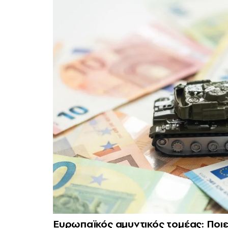
Ευρωπαϊκός αμυντικός τομέας: Ποιες