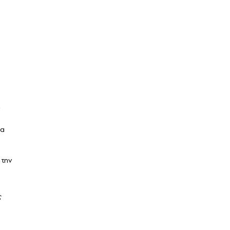
τα
 την
ς