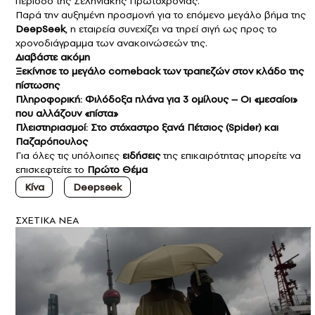
περίοδο της Σεληνιακής Πρωτοχρονιάς.
Παρά την αυξημένη προσμονή για το επόμενο μεγάλο βήμα της
DeepSeek
, η εταιρεία συνεχίζει να τηρεί σιγή ως προς το
χρονοδιάγραμμα των ανακοινώσεών της.
Διαβάστε ακόμη
Ξεκίνησε το μεγάλο comeback των τραπεζών στον κλάδο της
πίστωσης
Πληροφορική: Φιλόδοξα πλάνα για 3 ομίλους – Οι «μεσαίοι»
που αλλάζουν «πίστα»
Πλειστηριασμοί: Στο στόχαστρο ξανά Πέτσιος (Spider) και
Παζαρόπουλος
Για όλες τις υπόλοιπες
ειδήσεις
της επικαιρότητας μπορείτε να
επισκεφτείτε το
Πρώτο Θέμα
Κίνα
Deepseek
ΣXETIKA NEA