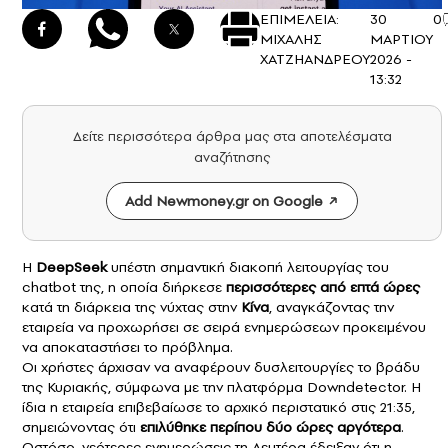
ΕΠΙΜΕΛΕΙΑ:
30
0
ΜΙΧΑΛΗΣ
ΜΑΡΤΙΟΥ
ΧΑΤΖΗΑΝΔΡΕΟΥ
2026 -
13:32
Δείτε περισσότερα άρθρα μας στα αποτελέσματα
αναζήτησης
Add Newmoney.gr on Google
Η
DeepSeek
υπέστη σημαντική διακοπή λειτουργίας του
chatbot της, η οποία διήρκεσε
περισσότερες από επτά ώρες
κατά τη διάρκεια της νύχτας στην
Κίνα
, αναγκάζοντας την
εταιρεία να προχωρήσει σε σειρά ενημερώσεων προκειμένου
να αποκαταστήσει το πρόβλημα.
Οι χρήστες άρχισαν να αναφέρουν δυσλειτουργίες το βράδυ
της Κυριακής, σύμφωνα με την πλατφόρμα Downdetector. Η
ίδια η εταιρεία επιβεβαίωσε το αρχικό περιστατικό στις 21:35,
σημειώνοντας ότι
επιλύθηκε περίπου δύο ώρες αργότερα
.
Ωστόσο, νεότερες ενημερώσεις τη Δευτέρα έδειξαν ότι η