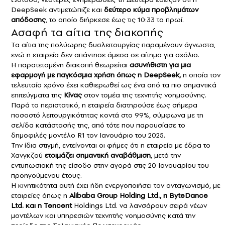
DeepSeek αντιμετώπιζε και
δεύτερο κύμα προβλημάτων
απόδοσης
, το οποίο διήρκεσε έως τις 10:33 το πρωί.
Ασαφή τα αίτια της διακοπής
Τα αίτια της πολύωρης δυσλειτουργίας παραμένουν άγνωστα,
ενώ η εταιρεία δεν απάντησε άμεσα σε αίτημα για σχόλιο.
Η παρατεταμένη διακοπή θεωρείται
ασυνήθιστη για μια
εφαρμογή με παγκόσμια χρήση όπως η DeepSeek,
η οποία τον
τελευταίο χρόνο έχει καθιερωθεί ως ένα από τα πιο σημαντικά
επιτεύγματα της
Κίνας
στον τομέα της τεχνητής νοημοσύνης.
Παρά το περιστατικό, η εταιρεία διατηρούσε έως σήμερα
ποσοστό λειτουργικότητας κοντά στο 99%, σύμφωνα με τη
σελίδα κατάστασής της, από τότε που παρουσίασε το
δημοφιλές μοντέλο R1 τον Ιανουάριο του 2025.
Την ίδια στιγμή, εντείνονται οι φήμες ότι η εταιρεία με έδρα το
Χανγκζού
ετοιμάζει σημαντική αναβάθμιση
, μετά την
εντυπωσιακή της είσοδο στην αγορά στις 20 Ιανουαρίου του
προηγούμενου έτους.
Η κινητικότητα αυτή έχει ήδη ενεργοποιήσει τον ανταγωνισμό, με
εταιρείες όπως η
Alibaba Group Holding Ltd., η ByteDance
Ltd. και η Tencent
Holdings Ltd. να λανσάρουν σειρά νέων
μοντέλων και υπηρεσιών τεχνητής νοημοσύνης κατά την