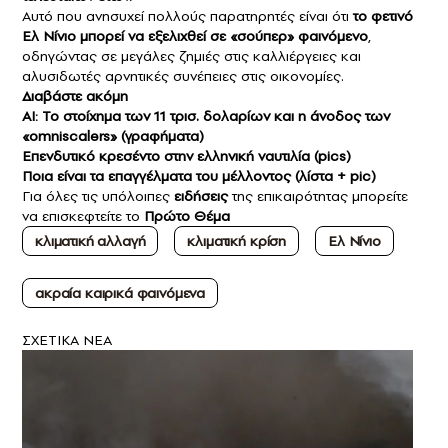
Αυτό που ανησυχεί πολλούς παρατηρητές είναι ότι
το φετινό
Ελ Νίνιο μπορεί να εξελιχθεί σε «σούπερ» φαινόμενο
,
οδηγώντας σε μεγάλες ζημιές στις καλλιέργειες και
αλυσιδωτές αρνητικές συνέπειες στις οικονομίες.
Διαβάστε ακόμη
AI: Το στοίχημα των 11 τρισ. δολαρίων και η άνοδος των
«omniscalers» (γραφήματα)
Επενδυτικό κρεσέντο στην ελληνική ναυτιλία (pics)
Ποια είναι τα επαγγέλματα του μέλλοντος (λίστα + pic)
Για όλες τις υπόλοιπες
ειδήσεις
της επικαιρότητας μπορείτε
να επισκεφτείτε το
Πρώτο Θέμα
κλιματική αλλαγή
κλιματική κρίση
Ελ Νίνιο
ακραία καιρικά φαινόμενα
ΣXETIKA NEA