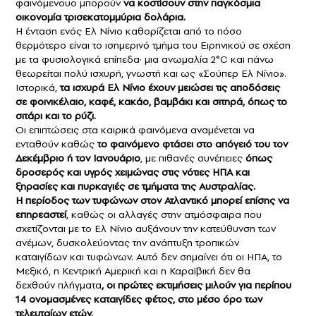
φαινόμενουo μπορούν
να κοστίσουν στην παγκόσμια
οικονομία τρισεκατομμύρια δολάρια.
Η ένταση ενός Ελ Νίνιο καθορίζεται από το πόσο
θερμότερο είναι το ισημερινό τμήμα του Ειρηνικού σε σχέση
με τα φυσιολογικά επίπεδα· μια ανωμαλία 2°C και πάνω
θεωρείται πολύ ισχυρή, γνωστή και ως «Σούπερ Ελ Νίνιο».
Ιστορικά,
τα ισχυρά Ελ Νίνιο έχουν μειώσει τις αποδόσεις
σε φοινικέλαιο, καφέ, κακάο, βαμβάκι και σιτηρά, όπως το
σιτάρι και το ρύζι.
Οι επιπτώσεις στα καιρικά φαινόμενα αναμένεται να
ενταθούν καθώς
το φαινόμενο φτάσει στο απόγειό του τον
Δεκέμβριο ή τον Ιανουάριο
, με πιθανές συνέπειες
όπως
δροσερός και υγρός χειμώνας στις νότιες ΗΠΑ και
ξηρασίες και πυρκαγιές σε τμήματα της Αυστραλίας.
Η περίοδος των τυφώνων στον Ατλαντικό μπορεί επίσης να
επηρεαστεί
, καθώς οι αλλαγές στην ατμόσφαιρα που
σχετίζονται με το Ελ Νίνιο αυξάνουν την κατεύθυνση των
ανέμων, δυσκολεύοντας την ανάπτυξη τροπικών
καταιγίδων και τυφώνων. Αυτό δεν σημαίνει ότι οι ΗΠΑ, το
Μεξικό, η Κεντρική Αμερική και η Καραϊβική δεν θα
δεχθούν πλήγματα
, οι πρώτες εκτιμήσεις μιλούν για περίπου
14 ονομασμένες καταιγίδες φέτος, στο μέσο όρο των
τελευταίων ετών.