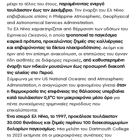
μέχρι το τέλος του έτους,
παραμένοντας ενεργό
τουλάχιστον έως τον Δεκέμβριο.
Την έναρξη του Ελ Νίνιο
επιβεβαίωσε επίσης η Philippine Atmospheric, Geophysical
and Astronomical Services Administration.
Το Ελ Νίνιο χαρακτηρίζεται από θέρμανση των υδάτων του
Ειρηνικού Ωκεανού, η οποία
τροποποιεί τα παγκόσμια
καιρικά πρότυπα, προκαλώντας ζημιές στις καλλιέργειες
και επιβαρύνοντας τα δίκτυα ηλεκτροδότησης.
Ακόμη και
πριν από την επίσημη ανακοίνωση, οι επιπτώσεις του έγιναν
ήδη αισθητές σε διάφορες περιοχές
, από καθυστερημένη
έναρξη των ινδικών μουσώνων έως προσωρινή διακοπή
της αλιείας στο Περού.
Σύμφωνα με την US National Oceanic and Atmospheric
Administration, η αναγνώριση του φαινομένου γίνεται
όταν
η θερμοκρασία της επιφάνειας της θάλασσας υπερβαίνει
κατά τουλάχιστον 0,5°C τον μακροχρόνιο μέσο όρο
για
πέντε συνεχόμενες τριμηνιαίες περιόδους που
επικαλύπτονται.
Ένα ισχυρό Ελ Νίνιο, το 1997, προκάλεσε τουλάχιστον
30.000 θανάτους και ζημιές περίπου 100 δισεκατομμυρίων
δολαρίων παγκοσμίως.
Μια μελέτη του Dartmouth College
το 2023 εκτίμησε ότι οι μακροχρόνιες συνέπειες του