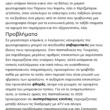
«Δεν υπάρχει τίποτα κακό στο να θέλεις τη μαγική
φωτογραφία του Πύργου του Άιφελ», λέει ο Χέρτζμπεργκ.
«Ωστόσο, όταν ολόκληρο το επίκεντρο ενός ταξιδιού γίνεται
το να βγάλεις ένα μέρος από τη λίστα σου τραβώντας μια
φωτογραφία έτοιμη για τα κοινωνικά μέσα, το ταξίδι σταματά
να αφορά την περιέργεια και την εξερεύνηση», λέει.
Προβλήματα
Σε μεγαλύτερη κλίμακα, ο λεγόμενος «τουρισμός της
φωτογραφίας» μπορεί να αποδειχθεί
επιβαρυντικός
για τους
ίδιους τους προορισμούς. Στην
Καππαδοκία
της Τουρκίας,
για παράδειγμα, μεγάλος αριθμός επισκεπτών με αερόστατα
δεν περιορίζεται στις εναέριες λήψεις, αλλά εισέρχεται σε
τοπικές καλλιέργειες και πατά πάνω σε ευαίσθητους
ηφαιστειακούς σχηματισμούς, προκειμένου να τραβήξει
selfie με φόντο το τοπίο στην περιοχή που είναι γνωστή ως
«βράχος των εραστών». Η αυξημένη παρουσία επισκεπτών
έχει προκαλέσει
φθορές
, ακόμη και ρωγμές σε ορισμένα
σημεία του μνημειακού τοπίου. Για να το αντιμετωπίσουν
αυτό, οι τοπικές αρχές της Καππαδοκίας το 2025
προχώρησαν σε
αυστηρότερους κανόνες
, περιορίζοντας
μεταξύ άλλων τις διαδρομές με ATV και άλογα.
Αντίστοιχα προβλήματα παρατηρούνται και στη
Σαντορίνη
,