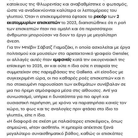
κατοίκους της Φλωρεντίας και αναβαθμίστηκε ο φωτισμός,
ώστε να αναδεικνύονται καλύτερα οι λεπτομέρειες του
γλυπτού. Όταν η επισκεψιμότητα έφτασε το
ρεκόρ
των
2
εκατομμυρίων επισκεπτών
το 2023, διαπιστώθηκε ότι η ροή
των επισκεπτών ήταν πιο ομαλή και ότι περισσότεροι
άνθρωποι μπορούσαν να δουν το έργο με μεγαλύτερη
άνεση.
Για την Μπέβιν Σάβατζ Γιαμαζάκι, η οποία ασχολείται με έργα
πολιτισμού και μουσείων στο αρχιτεκτονικό γραφείο Gensler,
οι αλλαγές αυτές ήταν
εμφανείς
κατά την οικογενειακή της
επίσκεψη το 2025, αν και ούτε η ίδια ούτε η εταιρεία της
συμμετείχαν στις παρεμβάσεις της Galleria. «Η είσοδος με
συγκεκριμένη ώρα, οι πιο καθαρές ροές επισκεπτών και η
πιο στοχευμένη παρουσίαση των εκθεμάτων συνέβαλαν σε
μια πιο ήρεμη ατμόσφαιρα μέσα στις αίθουσες. Αντί για
συνωστισμό, υπήρχε η δυνατότητα για πιο αργή και
ουσιαστική περιήγηση, με χρόνο να παρατηρήσει κανείς τον
χώρο, το φως και τις αναλογίες πριν φτάσει στο ίδιο το
γλυπτό», είπε η ίδια.
«Η διαφορά σε σχέση με παλαιότερες επισκέψεις», όπως
σημειώνει, «ήταν αισθητή». Η εμπειρία απέκτησε ξανά
μεγαλύτερο συναισθηματικό βάθος, καθώς οι επισκέπτες