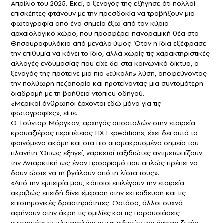
Απρίλιο του 2025. Εκεί, ο ξεναγός της εξήγησε ότι πολλοί
επισκέπτες φτάνουν με την προσδοκία να τραβήξουν μια
φωτογραφία από ένα σημείο έξω από τον κύριο
αρχαιολογικό χώρο, που προσφέρει πανοραμική θέα στο
Θησαυροφυλάκιο από μεγάλο ύψος. Όταν η ίδια εξέφρασε
την επιθυμία να κάνει το ίδιο, αλλά χωρίς τις χαρακτηριστικές
αλλαγές ενδυμασίας που είχε δει στα κοινωνικά δίκτυα, ο
ξεναγός της πρότεινε μια πιο «εύκολη» λύση, αποφεύγοντας
την πολύωρη πεζοπορία και προτείνοντας μια συντομότερη
διαδρομή με τη βοήθεια ντόπιου οδηγού.
«Μερικοί άνθρωποι έρχονται εδώ μόνο για τις
φωτογραφίες», είπε.
Ο Τούντορ Μόργκαν, αρχηγός αποστολών στην εταιρεία
κρουαζιέρας περιπέτειας HX Expeditions, έχει δει αυτό το
φαινόμενο ακόμη και στα πιο απομακρυσμένα σημεία του
πλανήτη. Όπως εξηγεί, «αρκετοί ταξιδιώτες αντιμετωπίζουν
την
Ανταρκτική
ως έναν προορισμό που απλώς πρέπει να
δουν ώστε να τη βγάλουν από τη λίστα τους».
«Από την εμπειρία μου, κάποιοι επιλέγουν την εταιρεία
ακριβώς επειδή δίνει έμφαση στην εκπαίδευση και τις
επιστημονικές δραστηριότητες. Ωστόσο, άλλοι συχνά
αφήνουν στην άκρη τις ομιλίες και τις παρουσιάσεις
επιστημόνων, κλιματολόγων και ειδικών της άγριας ζωής