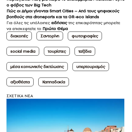
ο φόβος των Big Tech
Πώς οι Δήμοι γίνονται Smart Cities – Από τους ψηφιακούς
βοηθούς στα droneports και τα GR-eco Islands
Για όλες τις υπόλοιπες
ειδήσεις
της επικαιρότητας μπορείτε
να επισκεφτείτε το
Πρώτο Θέμα
διακοπές
Σαντορίνη
φωτογραφίες
social media
τουρίστες
ταξίδια
μέσα κοινωνικής δικτύωσης
υπερτουρισμός
αξιοθέατα
Καππαδοκία
ΣXETIKA NEA