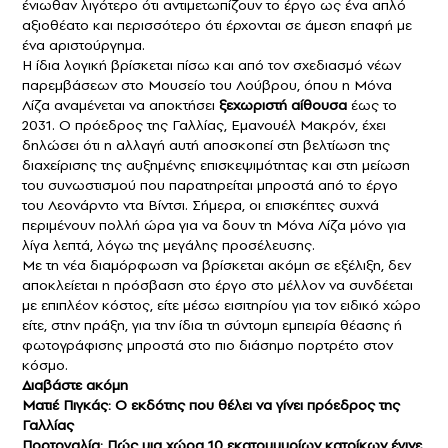
ένιωθαν λιγότερο ότι αντιμετωπίζουν το έργο ως ένα απλό
αξιοθέατο και περισσότερο ότι έρχονται σε άμεση επαφή με
ένα αριστούργημα.
Η ίδια λογική βρίσκεται πίσω και από τον σχεδιασμό νέων
παρεμβάσεων στο Μουσείο του Λούβρου, όπου η Μόνα
Λίζα αναμένεται να αποκτήσει
ξεχωριστή αίθουσα
έως το
2031. Ο πρόεδρος της Γαλλίας,
Εμανουέλ Μακρόν
, έχει
δηλώσει ότι η αλλαγή αυτή αποσκοπεί στη βελτίωση της
διαχείρισης της αυξημένης επισκεψιμότητας και στη μείωση
του συνωστισμού που παρατηρείται μπροστά από το έργο
του Λεονάρντο ντα Βίντσι. Σήμερα, οι επισκέπτες συχνά
περιμένουν πολλή ώρα για να δουν τη Μόνα Λίζα μόνο για
λίγα λεπτά, λόγω της μεγάλης προσέλευσης.
Με τη νέα διαμόρφωση να βρίσκεται ακόμη σε εξέλιξη, δεν
αποκλείεται η πρόσβαση στο έργο στο μέλλον να συνδέεται
με επιπλέον κόστος, είτε μέσω εισιτηρίου για τον ειδικό χώρο
είτε, στην πράξη, για την ίδια τη σύντομη εμπειρία θέασης ή
φωτογράφισης μπροστά στο πιο διάσημο πορτρέτο στον
κόσμο.
Διαβάστε ακόμη
Ματιέ Πιγκάς: Ο εκδότης που θέλει να γίνει πρόεδρος της
Γαλλίας
Πορτογαλία: Πώς μια χώρα 10 εκατομμυρίων κατοίκων έγινε