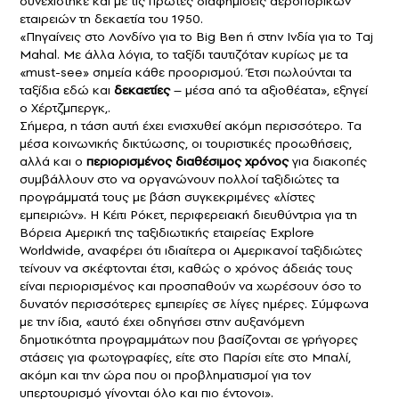
συνεχίστηκε και με τις πρώτες διαφημίσεις αεροπορικών
εταιρειών τη δεκαετία του 1950.
«Πηγαίνεις στο Λονδίνο για το Big Ben ή στην Ινδία για το Taj
Mahal. Με άλλα λόγια, το ταξίδι ταυτιζόταν κυρίως με τα
«must-see» σημεία κάθε προορισμού. Έτσι πωλούνται τα
ταξίδια εδώ και
δεκαετίες
– μέσα από τα αξιοθέατα», εξηγεί
ο Χέρτζμπεργκ,.
Σήμερα, η τάση αυτή έχει ενισχυθεί ακόμη περισσότερο. Τα
μέσα κοινωνικής δικτύωσης, οι τουριστικές προωθήσεις,
αλλά και ο
περιορισμένος διαθέσιμος χρόνος
για διακοπές
συμβάλλουν στο να οργανώνουν πολλοί
ταξιδιώτες
τα
προγράμματά τους με βάση συγκεκριμένες «λίστες
εμπειριών». Η Κέιτι Ρόκετ, περιφερειακή διευθύντρια για τη
Βόρεια Αμερική της ταξιδιωτικής εταιρείας Explore
Worldwide, αναφέρει ότι ιδιαίτερα οι Αμερικανοί ταξιδιώτες
τείνουν να σκέφτονται έτσι, καθώς ο χρόνος άδειάς τους
είναι περιορισμένος και προσπαθούν να χωρέσουν όσο το
δυνατόν περισσότερες εμπειρίες σε λίγες ημέρες. Σύμφωνα
με την ίδια, «αυτό έχει οδηγήσει στην αυξανόμενη
δημοτικότητα προγραμμάτων που βασίζονται σε γρήγορες
στάσεις για φωτογραφίες, είτε στο
Παρίσι
είτε στο
Μπαλί
,
ακόμη και την ώρα που οι προβληματισμοί για τον
υπερτουρισμό
γίνονται όλο και πιο έντονοι».