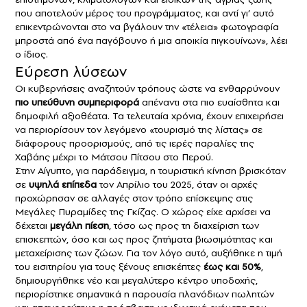
που αποτελούν μέρος του προγράμματος, και αντί γι’ αυτό
επικεντρώνονται στο να βγάλουν την «τέλεια» φωτογραφία
μπροστά από ένα παγόβουνο ή μια αποικία πιγκουίνων», λέει
ο ίδιος.
Εύρεση λύσεων
Οι κυβερνήσεις αναζητούν τρόπους ώστε να ενθαρρύνουν
πιο υπεύθυνη συμπεριφορά
απέναντι στα πιο ευαίσθητα και
δημοφιλή αξιοθέατα. Τα τελευταία χρόνια, έχουν επιχειρήσει
να περιορίσουν τον λεγόμενο «τουρισμό της λίστας» σε
διάφορους προορισμούς, από τις ιερές παραλίες της
Χαβάης μέχρι το Μάτσου Πίτσου στο Περού.
Στην
Αίγυπτο
, για παράδειγμα, η τουριστική κίνηση βρισκόταν
σε
υψηλά επίπεδα
τον Απρίλιο του 2025, όταν οι αρχές
προχώρησαν σε αλλαγές στον τρόπο επίσκεψης στις
Μεγάλες Πυραμίδες της Γκίζας. Ο χώρος είχε αρχίσει να
δέχεται
μεγάλη πίεση
, τόσο ως προς τη διαχείριση των
επισκεπτών, όσο και ως προς ζητήματα βιωσιμότητας και
μεταχείρισης των ζώων. Για τον λόγο αυτό, αυξήθηκε η τιμή
του εισιτηρίου για τους ξένους επισκέπτες
έως και 50%
,
δημιουργήθηκε νέο και μεγαλύτερο κέντρο υποδοχής,
περιορίστηκε σημαντικά η παρουσία πλανόδιων πωλητών