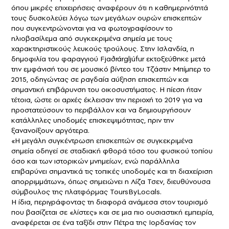
όπου μικρές επιχειρήσεις αναφέρουν ότι η καθημερινότητά
τους δυσκολεύει λόγω των μεγάλων ουρών επισκεπτών
που συγκεντρώνονται για να φωτογραφίσουν το
ηλιοβασίλεμα από συγκεκριμένα σημεία με τους
χαρακτηριστικούς λευκούς τρούλους. Στην
Ισλανδία
, η
δημοφιλία του φαραγγιού Fjaðrárgljúfur εκτοξεύθηκε μετά
την εμφάνισή του σε μουσικό βίντεο του
Τζάστιν Μπίμπερ
το
2015, οδηγώντας σε ραγδαία αύξηση επισκεπτών και
σημαντική επιβάρυνση του οικοσυστήματος. Η πίεση ήταν
τέτοια, ώστε οι αρχές έκλεισαν την περιοχή το 2019 για να
προστατεύσουν το περιβάλλον και να δημιουργήσουν
κατάλληλες υποδομές επισκεψιμότητας, πριν την
ξανανοίξουν αργότερα.
«Η μεγάλη συγκέντρωση επισκεπτών σε συγκεκριμένα
σημεία οδηγεί σε σταδιακή φθορά τόσο του φυσικού τοπίου
όσο και των ιστορικών μνημείων, ενώ παράλληλα
επιβαρύνει σημαντικά τις τοπικές υποδομές και τη διαχείριση
απορριμμάτων», όπως σημειώνει η Λίζα Τσεν, διευθύνουσα
σύμβουλος της πλατφόρμας ToursByLocals.
Η ίδια, περιγράφοντας τη διαφορά ανάμεσα στον
τουρισμό
που βασίζεται σε «λίστες» και σε μια πιο ουσιαστική εμπειρία,
αναφέρεται σε ένα ταξίδι στην Πέτρα της Ιορδανίας τον