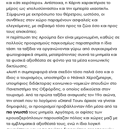
και κάτι χειρότερο». Αντίστοιχα, η Κάρντι χαρακτήρισε το
μέρος ως «πολυσύχναστο» και την εμπειρία «χαοτική».
Σύμφωνα με εκπρόσωπο του θέρετρου, ωστόσο, οι
συνθήκες στον χώρο παραμένουν ασφαλείς και
ελεγχόμενες, με σεβασμό τόσο προς τα ζώα όσο και προς
τους επισκέπτες.
Η περίπτωση της Αρούμπα δεν είναι μεμονωμένη, καθώς σε
πολλούς προορισμούς παγκοσμίως παρατηρείται η ίδια
τάση: τα ταξίδια να οργανώνονται γύρω από συγκεκριμένα
φωτογραφικά σημεία, μετατρέποντας συχνά τα μνημεία και
τα φυσικά αξιοθέατα σε φόντο για τα
μέσα κοινωνικής
δικτύωσης
.
«Αυτή η συμπεριφορά είναι σχεδόν τόσο παλιά όσο και ο
ίδιος ο τουρισμός», υποστηρίζει ο Ντάνιελ Χέρσζμπεργκ,
υποψήφιος διδάκτορας κοινωνικο-νομικών σπουδών στο
Πανεπιστήμιο της Οξφόρδης, ο οποίος ειδικεύεται στον
τουρισμό. Από τα πρώτα ταξίδια αναψυχής τον 19ο αιώνα,
την εποχή που το λεγόμενο «Grand Tour» άρχισε να γίνεται
δημοφιλές, οι προορισμοί προβάλλονταν ήδη μέσα από τα
πιο γνωστά
τους μνημεία. Αργότερα, οι αφίσες των
κρουαζιερόπλοιων παρουσίαζαν πόλεις και χώρες μαζί με
τα εμβληματικά αξιοθέατά τους, ενώ η ίδια λογική