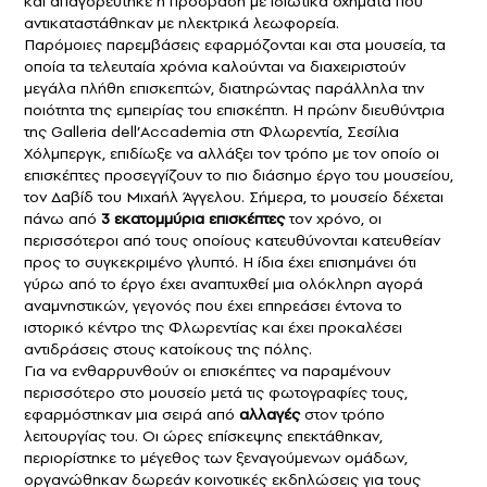
και απαγορεύτηκε η πρόσβαση με ιδιωτικά οχήματα που
αντικαταστάθηκαν με ηλεκτρικά λεωφορεία.
Παρόμοιες παρεμβάσεις εφαρμόζονται και στα
μουσεία
, τα
οποία τα τελευταία χρόνια καλούνται να διαχειριστούν
μεγάλα πλήθη επισκεπτών, διατηρώντας παράλληλα την
ποιότητα της εμπειρίας του επισκέπτη. Η πρώην διευθύντρια
της Galleria dell’Accademia στη Φλωρεντία, Σεσίλια
Χόλμπεργκ, επιδίωξε να αλλάξει τον τρόπο με τον οποίο οι
επισκέπτες προσεγγίζουν το πιο διάσημο έργο του μουσείου,
τον Δαβίδ του Μιχαήλ Άγγελου. Σήμερα, το μουσείο δέχεται
πάνω από
3 εκατομμύρια επισκέπτες
τον χρόνο, οι
περισσότεροι από τους οποίους κατευθύνονται κατευθείαν
προς το συγκεκριμένο γλυπτό. Η ίδια έχει επισημάνει ότι
γύρω από το έργο έχει αναπτυχθεί μια ολόκληρη αγορά
αναμνηστικών, γεγονός που έχει επηρεάσει έντονα το
ιστορικό κέντρο της Φλωρεντίας και έχει προκαλέσει
αντιδράσεις στους κατοίκους της πόλης.
Για να ενθαρρυνθούν οι επισκέπτες να παραμένουν
περισσότερο στο μουσείο μετά τις φωτογραφίες τους,
εφαρμόστηκαν μια σειρά από
αλλαγές
στον τρόπο
λειτουργίας του. Οι ώρες επίσκεψης επεκτάθηκαν,
περιορίστηκε το μέγεθος των ξεναγούμενων ομάδων,
οργανώθηκαν δωρεάν κοινοτικές εκδηλώσεις για τους