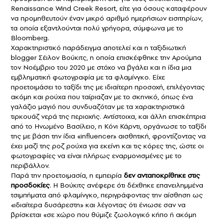
Renaissance Wind Creek Resort, είτε για όσους καταφέρουν
να προμηθευτούν έναν μικρό αριθμό ημερήσιων εισιτηρίων,
τα οποία εξαντλούνται πολύ γρήγορα, σύμφωνα με το
Bloomberg
.
Χαρακτηριστικό παράδειγμα αποτελεί και η ταξιδιωτική
blogger Σέιλον Βούκιτς, η οποία επισκέφθηκε την Αρούμπα
τον Νοέμβριο του 2020 με στόχο να βγάλει και η ίδια μια
εμβληματική φωτογραφία με τα φλαμίνγκο. Είχε
προετοιμάσει το ταξίδι της με ιδιαίτερη προσοχή, επιλέγοντας
ακόμη και ρούχα που ταίριαζαν με το σκηνικό, όπως ένα
γαλάζιο μαγιό που συνδυαζόταν με τα χαρακτηριστικά
τιρκουάζ νερά της περιοχής. Αντίστοιχα, και άλλη επισκέπτρια
από το Ηνωμένο Βασίλειο, η Κόνι Κάρντι, οργάνωσε το ταξίδι
της με βάση την ίδια «influencer» αισθητική, φροντίζοντας να
έχει μαζί της ροζ ρούχα για εκείνη και τις κόρες της, ώστε οι
φωτογραφίες να είναι πλήρως εναρμονισμένες με το
περιβάλλον.
Παρά την προετοιμασία, η εμπειρία
δεν ανταποκρίθηκε στις
προσδοκίες
. Η Βούκιτς ανέφερε ότι δέχθηκε επανειλημμένα
τσιμπήματα από φλαμίνγκο, περιγράφοντας την αίσθηση ως
«ιδιαίτερα δυσάρεστη» και λέγοντας ότι ένιωσε σαν να
βρίσκεται «σε χώρο που θύμιζε ζωολογικό κήπο ή ακόμη