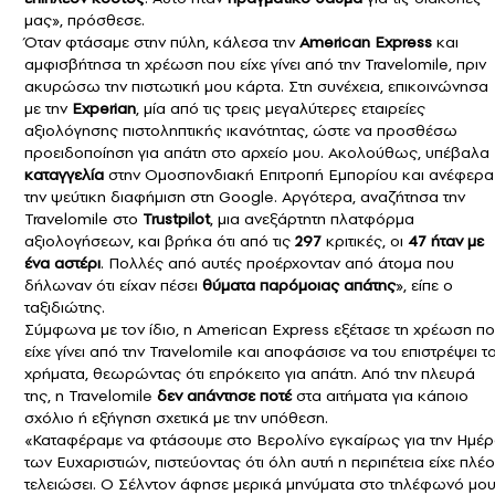
μας», πρόσθεσε.
Όταν φτάσαμε στην πύλη, κάλεσα την
American Express
και
αμφισβήτησα τη χρέωση που είχε γίνει από την Travelomile, πριν
ακυρώσω την πιστωτική μου κάρτα. Στη συνέχεια, επικοινώνησα
με την
Experian
, μία από τις τρεις μεγαλύτερες εταιρείες
αξιολόγησης πιστοληπτικής ικανότητας, ώστε να προσθέσω
προειδοποίηση για απάτη στο αρχείο μου. Ακολούθως, υπέβαλα
καταγγελία
στην Ομοσπονδιακή Επιτροπή Εμπορίου και ανέφερα
την ψεύτικη διαφήμιση στη Google. Αργότερα, αναζήτησα την
Travelomile στο
Trustpilot
, μια ανεξάρτητη πλατφόρμα
αξιολογήσεων, και βρήκα ότι από τις
297
κριτικές, οι
47 ήταν με
ένα αστέρι
. Πολλές από αυτές προέρχονταν από άτομα που
δήλωναν ότι είχαν πέσει
θύματα παρόμοιας απάτης
», είπε ο
ταξιδιώτης.
Σύμφωνα με τον ίδιο, η American Express εξέτασε τη χρέωση π
είχε γίνει από την Travelomile και αποφάσισε να του επιστρέψει τ
χρήματα, θεωρώντας ότι επρόκειτο για απάτη. Από την πλευρά
της, η Travelomile
δεν απάντησε ποτέ
στα αιτήματα για κάποιο
σχόλιο ή εξήγηση σχετικά με την υπόθεση.
«Καταφέραμε να φτάσουμε στο Βερολίνο εγκαίρως για την Ημέ
των Ευχαριστιών, πιστεύοντας ότι όλη αυτή η περιπέτεια είχε πλέ
τελειώσει. Ο Σέλντον άφησε μερικά μηνύματα στο τηλέφωνό μου