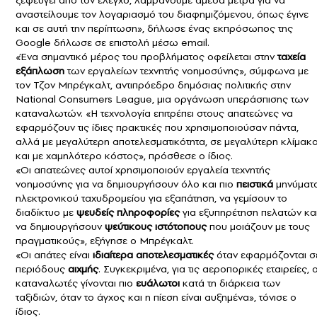
αναστείλουμε τον λογαριασμό του διαφημιζόμενου, όπως έγινε
και σε αυτή την περίπτωση», δήλωσε ένας εκπρόσωπος της
Google δήλωσε σε επιστολή μέσω email.
«Ένα σημαντικό μέρος του προβλήματος οφείλεται στην
ταχεία
εξάπλωση
των εργαλείων
τεχνητής νοημοσύνης
», σύμφωνα με
τον Τζον Μπρέγκαλτ, αντιπρόεδρο δημόσιας πολιτικής στην
National Consumers League, μια οργάνωση υπεράσπισης των
καταναλωτών. «Η τεχνολογία επιτρέπει στους απατεώνες να
εφαρμόζουν τις ίδιες πρακτικές που χρησιμοποιούσαν πάντα,
αλλά με μεγαλύτερη αποτελεσματικότητα, σε μεγαλύτερη κλίμακ
και με χαμηλότερο κόστος», πρόσθεσε ο ίδιος.
«Οι απατεώνες αυτοί χρησιμοποιούν εργαλεία τεχνητής
νοημοσύνης για να δημιουργήσουν όλο και πιο
πειστικά
μηνύματ
ηλεκτρονικού ταχυδρομείου για εξαπάτηση, να γεμίσουν το
διαδίκτυο με
ψευδείς πληροφορίες
για εξυπηρέτηση πελατών κα
να δημιουργήσουν
ψεύτικους ιστότοπους
που μοιάζουν με τους
πραγματικούς», εξήγησε ο Μπρέγκαλτ.
«Οι απάτες είναι
ιδιαίτερα αποτελεσματικές
όταν εφαρμόζονται σ
περιόδους
αιχμής
. Συγκεκριμένα, για τις αεροπορικές εταιρείες, ο
καταναλωτές γίνονται πιο
ευάλωτοι
κατά τη διάρκεια των
ταξιδιών, όταν το άγχος και η πίεση είναι αυξημένα», τόνισε ο
ίδιος.