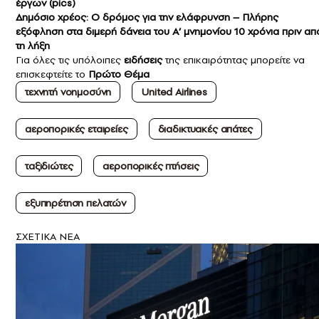
έργων (pics)
Δημόσιο χρέος: Ο δρόμος για την ελάφρυνση – Πλήρης
εξόφληση στα διμερή δάνεια του Α’ μνημονίου 10 χρόνια πριν απ
τη λήξη
Για όλες τις υπόλοιπες
ειδήσεις
της επικαιρότητας μπορείτε να
επισκεφτείτε το
Πρώτο Θέμα
τεχνητή νοημοσύνη
United Airlines
αεροπορικές εταιρείες
διαδικτυακές απάτες
ταξιδιώτες
αεροπορικές πτήσεις
εξυπηρέτηση πελατών
ΣXETIKA NEA