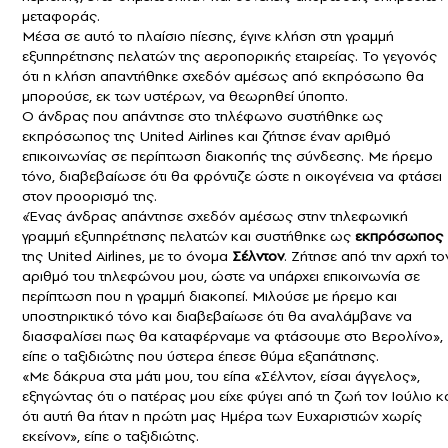
μεταφοράς.
Μέσα σε αυτό το πλαίσιο πίεσης, έγινε κλήση στη γραμμή
εξυπηρέτησης πελατών της αεροπορικής εταιρείας. Το γεγονός
ότι η κλήση απαντήθηκε σχεδόν αμέσως από εκπρόσωπο θα
μπορούσε, εκ των υστέρων, να θεωρηθεί ύποπτο.
Ο άνδρας που απάντησε στο τηλέφωνο συστήθηκε ως
εκπρόσωπος της United Airlines και ζήτησε έναν αριθμό
επικοινωνίας σε περίπτωση διακοπής της σύνδεσης. Με ήρεμο
τόνο, διαβεβαίωσε ότι θα φρόντιζε ώστε η οικογένεια να φτάσει
στον προορισμό της.
«Ένας άνδρας απάντησε σχεδόν αμέσως στην τηλεφωνική
γραμμή εξυπηρέτησης πελατών και συστήθηκε ως
εκπρόσωπος
της United Airlines, με το όνομα
Σέλντον
. Ζήτησε από την αρχή το
αριθμό του τηλεφώνου μου, ώστε να υπάρχει επικοινωνία σε
περίπτωση που η γραμμή διακοπεί. Μιλούσε με ήρεμο και
υποστηρικτικό τόνο και διαβεβαίωσε ότι θα αναλάμβανε να
διασφαλίσει πως θα καταφέρναμε να φτάσουμε στο Βερολίνο»,
είπε ο ταξιδιώτης που ύστερα έπεσε θύμα εξαπάτησης.
«Με δάκρυα στα μάτι μου, του είπα «Σέλντον, είσαι άγγελος»,
εξηγώντας ότι ο πατέρας μου είχε φύγει από τη ζωή τον Ιούλιο κ
ότι αυτή θα ήταν η πρώτη μας Ημέρα των Ευχαριστιών χωρίς
εκείνον», είπε ο ταξιδιώτης.