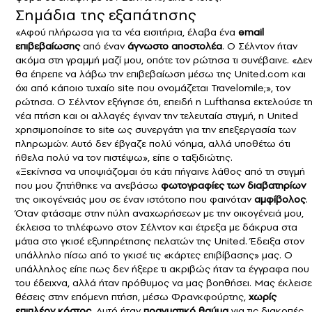
Σημάδια της εξαπάτησης
«Αφού πλήρωσα για τα νέα εισιτήρια, έλαβα ένα
email
επιβεβαίωσης
από έναν
άγνωστο αποστολέα
. Ο Σέλντον ήταν
ακόμα στη γραμμή μαζί μου, οπότε τον ρώτησα τι συνέβαινε. «Δε
θα έπρεπε να λάβω την επιβεβαίωση μέσω της United.com και
όχι από κάποιο τυχαίο site που ονομάζεται Travelomile;», τον
ρώτησα. Ο Σέλντον εξήγησε ότι, επειδή η Lufthansa εκτελούσε τ
νέα πτήση και οι αλλαγές έγιναν την τελευταία στιγμή, η United
χρησιμοποίησε το site ως συνεργάτη για την επεξεργασία των
πληρωμών. Αυτό δεν έβγαζε πολύ νόημα, αλλά υποθέτω ότι
ήθελα πολύ να τον πιστέψω», είπε ο ταξιδιώτης.
«Ξεκίνησα να υποψιάζομαι ότι κάτι πήγαινε λάθος από τη στιγμή
που μου ζητήθηκε να ανεβάσω
φωτογραφίες των διαβατηρίων
της οικογένειάς μου σε έναν ιστότοπο που φαινόταν
αμφίβολος
.
Όταν φτάσαμε στην πύλη αναχωρήσεων με την οικογένειά μου,
έκλεισα το τηλέφωνο στον Σέλντον και έτρεξα με δάκρυα στα
μάτια στο γκισέ εξυπηρέτησης πελατών της United. Έδειξα στον
υπάλληλο πίσω από το γκισέ τις «κάρτες επιβίβασης» μας. Ο
υπάλληλος είπε πως δεν ήξερε τι ακριβώς ήταν τα έγγραφα που
του έδειχνα, αλλά ήταν πρόθυμος να μας βοηθήσει. Μας έκλεισε
θέσεις στην επόμενη πτήση, μέσω Φρανκφούρτης,
χωρίς
επιπλέον κόστος
. Αυτό ήταν
πραγματικό θαύμα
για τις διακοπές