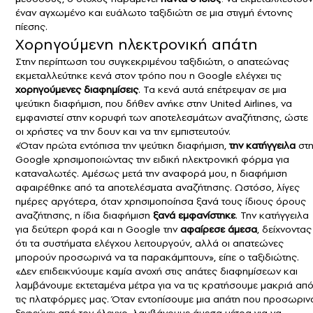
έναν αγχωμένο και ευάλωτο ταξιδιώτη σε μια στιγμή έντονης
πίεσης.
Χορηγούμενη ηλεκτρονική απάτη
Στην περίπτωση του συγκεκριμένου ταξιδιώτη, ο απατεώνας
εκμεταλλεύτηκε κενά στον τρόπο που η
Google
ελέγχει τις
χορηγούμενες διαφημίσεις
. Τα κενά αυτά επέτρεψαν σε μια
ψεύτικη διαφήμιση, που δήθεν ανήκε στην
United Airlines
, να
εμφανιστεί στην κορυφή των αποτελεσμάτων αναζήτησης, ώστε
οι χρήστες να την δουν και να την εμπιστευτούν.
«Όταν πρώτα εντόπισα την ψεύτικη διαφήμιση,
την κατήγγειλα
στ
Google χρησιμοποιώντας την ειδική ηλεκτρονική φόρμα για
καταναλωτές. Αμέσως μετά την αναφορά μου, η διαφήμιση
αφαιρέθηκε από τα αποτελέσματα αναζήτησης. Ωστόσο, λίγες
ημέρες αργότερα, όταν χρησιμοποίησα ξανά τους ίδιους όρους
αναζήτησης, η ίδια διαφήμιση
ξανά εμφανίστηκε
. Την κατήγγειλα
για δεύτερη φορά και η Google την
αφαίρεσε άμεσα
, δείχνοντας
ότι τα συστήματα ελέγχου λειτουργούν, αλλά οι απατεώνες
μπορούν προσωρινά να τα παρακάμπτουν», είπε ο ταξιδιώτης.
«Δεν επιδεικνύουμε καμία ανοχή στις απάτες διαφημίσεων και
λαμβάνουμε εκτεταμένα μέτρα για να τις κρατήσουμε μακριά απ
τις πλατφόρμες μας. Όταν εντοπίσουμε μια απάτη που προσωριν
ξεφεύγει από τον έλεγχο, λαμβάνουμε άμεσα μέτρα για να