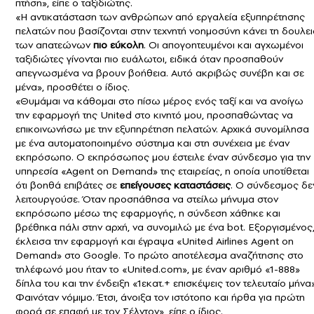
πτήση», είπε ο ταξιδιώτης.
«Η αντικατάσταση των ανθρώπων από εργαλεία εξυπηρέτησης
πελατών που βασίζονται στην τεχνητή νοημοσύνη κάνει τη δουλε
των απατεώνων
πιο εύκολη
. Οι απογοητευμένοι και αγχωμένοι
ταξιδιώτες γίνονται πιο ευάλωτοι, ειδικά όταν προσπαθούν
απεγνωσμένα να βρουν βοήθεια. Αυτό ακριβώς συνέβη και σε
μένα», προσθέτει ο ίδιος.
«Θυμάμαι να κάθομαι στο πίσω μέρος ενός ταξί και να ανοίγω
την εφαρμογή της United στο κινητό μου, προσπαθώντας να
επικοινωνήσω με την
εξυπηρέτηση πελατών
. Αρχικά συνομίλησα
με ένα αυτοματοποιημένο σύστημα και στη συνέχεια με έναν
εκπρόσωπο. Ο εκπρόσωπος μου έστειλε έναν σύνδεσμο για την
υπηρεσία «Agent on Demand» της εταιρείας, η οποία υποτίθεται
ότι βοηθά επιβάτες σε
επείγουσες καταστάσεις
. Ο σύνδεσμος δε
λειτουργούσε. Όταν προσπάθησα να στείλω μήνυμα στον
εκπρόσωπο μέσω της εφαρμογής, η σύνδεση χάθηκε και
βρέθηκα πάλι στην αρχή, να συνομιλώ με ένα bot. Εξοργισμένος
έκλεισα την εφαρμογή και έγραψα «United Airlines Agent on
Demand» στο Google. Το πρώτο αποτέλεσμα αναζήτησης στο
τηλέφωνό μου ήταν το «United.com», με έναν αριθμό «1-888»
δίπλα του και την ένδειξη «1εκατ.+ επισκέψεις τον τελευταίο μήνα»
Φαινόταν νόμιμο. Έτσι, άνοιξα τον ιστότοπο και ήρθα για πρώτη
φορά σε επαφή με τον Σέλντον», είπε ο ίδιος.