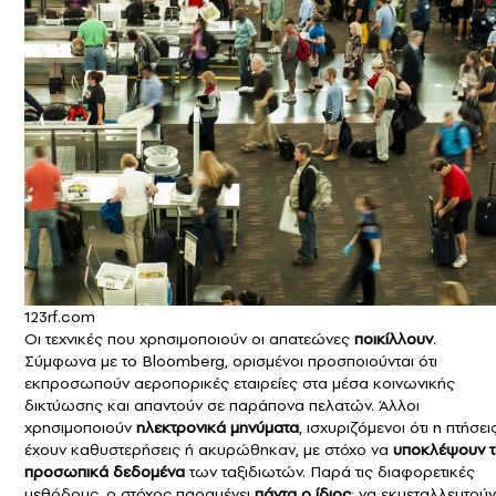
123rf.com
Οι τεχνικές που χρησιμοποιούν οι απατεώνες
ποικίλλουν
.
Σύμφωνα με το
Bloomberg
, ορισμένοι προσποιούνται ότι
εκπροσωπούν
αεροπορικές εταιρείες
στα μέσα κοινωνικής
δικτύωσης και απαντούν σε παράπονα πελατών. Άλλοι
χρησιμοποιούν
ηλεκτρονικά μηνύματα
, ισχυριζόμενοι ότι η πτήσει
έχουν καθυστερήσεις ή ακυρώθηκαν, με στόχο να
υποκλέψουν
προσωπικά δεδομένα
των ταξιδιωτών. Παρά τις διαφορετικές
μεθόδους, ο στόχος παραμένει
πάντα ο ίδιος
: να εκμεταλλευτούν