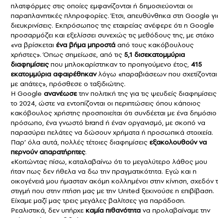
πλατφόρμες στις οποίες εμφανίζονται ή δημοσιεύονται οι
παραπλανητικές πληροφορίες. Έτσι, απευθύνθηκα στη Google γι
διευκρινίσεις. Εκπρόσωπος της εταιρείας ανέφερε ότι η Google
προσαρμόζει και εξελίσσει συνεχώς τις μεθόδους της, με στόχο
«να βρίσκεται
ένα βήμα μπροστά
από τους κακόβουλους
χρήστες». Όπως σημείωσε, από τις
5,1 δισεκατομμύρια
διαφημίσεις
που μπλοκαρίστηκαν το προηγούμενο έτος,
415
εκατομμύρια αφαιρέθηκαν
λόγω «παραβιάσεων που σχετίζονται
με απάτες», πρόσθεσε ο ταξιδιώτης.
Η Google
ανανέωσε
την πολιτική της για τις ψευδείς διαφημίσεις
το 2024, ώστε να εντοπίζονται οι περιπτώσεις όπου κάποιος
κακόβουλος χρήστης προσποιείται ότι συνδέεται με ένα δημόσιο
πρόσωπο, ένα γνωστό brand ή έναν οργανισμό, με σκοπό να
παρασύρει πελάτες να δώσουν χρήματα ή προσωπικά στοιχεία.
Παρ’ όλα αυτά, πολλές τέτοιες διαφημίσεις
εξακολουθούν να
περνούν απαρατήρητες
.
«Κοιτώντας πίσω, καταλαβαίνω ότι το μεγαλύτερο λάθος μου
ήταν πως δεν ήθελα να δω την πραγματικότητα. Εγώ και η
οικογένειά μου ήμασταν ακόμη κολλημένοι στην κίνηση, σχεδόν 
στιγμή που στην πτήση μας με την United ξεκινούσε η επιβίβαση.
Είχαμε μαζί μας τρεις μεγάλες βαλίτσες για παράδοση.
Ρεαλιστικά, δεν υπήρχε
καμία πιθανότητα
να προλαβαίναμε την