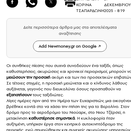
ΚΟΡΙΝΑ
ΔΕΚΕΜΒΡΙΟΥ
ΤΣΑΠΑΡΔΩΝΗ
2025 - 8:19
Δείτε περισσότερα άρθρα μας στα αποτελέσματα
αναζήτησης
Add Newmoney.gr on Google
Οι συνθήκες πίεσης που συχνά συνοδεύουν ένα
ταξίδι
, όπως
καθυστερήσεις, ακυρώσεις και χρονικοί περιορισμοί, μπορούν ν
μειώσουν την προσοχή
ακόμη και των πιο προσεκτικών επιβατών
Σε τέτοιες στιγμές, η προσοχή μειώνεται και ο κίνδυνος λάθους
αυξάνεται, γεγονός που διευκολύνει όσους προσπαθούν να
εξαπατήσουν
τους ταξιδιώτες.
Λίγες ημέρες πριν από την Ημέρα των Ευχαριστιών, μια οικογένει
βρέθηκε κοντά στο να χάσει την πτήση της για το Βερολίνο. Στον
δρόμο προς το αεροδρόμιο του Νιούαρκ, στο Νιου Τζέρσεϊ, η
μετακίνηση
καθυστέρησε σημαντικά
. Η κυκλοφορία ήταν
αυξημένη, υπήρχαν έργα στον κεντρικό αυτοκινητόδρομο της
περιοχής, ενώ σημειώθηκαν και συνεχείς ακυρώσεις υπηρεσιών