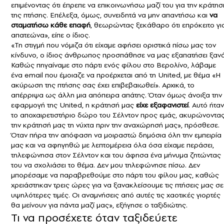
επιμένοντας ότι έπρεπε να επικοινωνήσω μαζί του για την κράτησ
της πτήσης. Επέλεξα, όμως, συνειδητά να μην απαντήσω και
να
σταματήσω κάθε επαφή
, θεωρώντας ξεκάθαρο ότι επρόκειτο γι
απατεώνα», είπε ο ίδιος.
«Τη στιγμή που νόμιζα ότι είχαμε αφήσει οριστικά πίσω μας τον
κίνδυνο, ο ίδιος άνθρωπος προσπάθησε να μας εξαπατήσει ξανά
Καθώς πηγαίναμε στο πάρτι ενός φίλου στο Βερολίνο, λάβαμε
ένα email που έμοιαζε να προέρχεται από τη United, με θέμα «Η
ακύρωση της πτήσης σας έχει επιβεβαιωθεί». Αρχικά, το
απέρριψα ως άλλη μια απόπειρα απάτης. Όταν όμως άνοιξα την
εφαρμογή της United, η κράτησή μας
είχε εξαφανιστεί
. Αυτό ήταν
το αποχαιρετιστήριο δώρο του Σέλντον προς εμάς, ακυρώνοντα
την κράτησή μας τη νύχτα πριν την αναχώρησή μας», πρόσθεσε.
Όταν πήρα την απόφαση να μοιραστώ δημόσια όλη την εμπειρία
μας και να αφηγηθώ με λεπτομέρεια όλα όσα είχαμε περάσει,
τηλεφώνησα στον Σέλντον και του άφησα ένα μήνυμα ζητώντας
του να σχολιάσει το θέμα. Δεν μου τηλεφώνησε πίσω. Δεν
μπορέσαμε να παραβρεθούμε στο πάρτι του φίλου μας, καθώς
χρειάστηκαν τρεις ώρες για να ξανακλείσουμε τις πτήσεις μας σε
υψηλότερες τιμές. Οι αναμνήσεις από αυτές τις χαοτικές γιορτές
θα μείνουν για πάντα μαζί μας», εξήγησε ο ταξιδιώτης.
Τι να προσέχετε όταν ταξιδεύετε