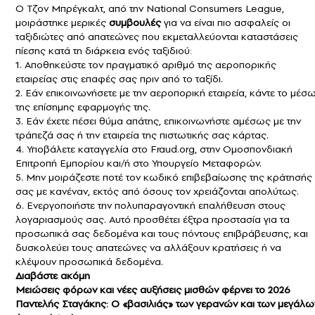
Ο Τζον Μπρέγκαλτ, από την National Consumers League,
μοιράστηκε μερικές
συμβουλές
για να είναι πιο ασφαλείς οι
ταξιδιώτες από απατεώνες που εκμεταλλεύονται καταστάσεις
πίεσης κατά τη διάρκεια ενός ταξιδιού:
1. Αποθηκεύστε τον πραγματικό αριθμό της αεροπορικής
εταιρείας στις επαφές σας πριν από το ταξίδι.
2. Εάν επικοινωνήσετε με την αεροπορική εταιρεία, κάντε το μέσ
της επίσημης εφαρμογής της.
3. Εάν έχετε πέσει θύμα απάτης, επικοινωνήστε αμέσως με την
τράπεζά σας ή την εταιρεία της πιστωτικής σας κάρτας.
4. Υποβάλετε καταγγελία στο Fraud.org, στην Ομοσπονδιακή
Επιτροπή Εμπορίου και/ή στο Υπουργείο Μεταφορών.
5. Μην μοιράζεστε ποτέ τον κωδικό επιβεβαίωσης της κράτησής
σας με κανέναν, εκτός από όσους τον χρειάζονται απολύτως.
6. Ενεργοποιήστε την πολυπαραγοντική επαλήθευση στους
λογαριασμούς σας. Αυτό προσθέτει έξτρα προστασία για τα
προσωπικά σας δεδομένα και τους πόντους επιβράβευσης, και
δυσκολεύει τους απατεώνες να αλλάξουν κρατήσεις ή να
κλέψουν προσωπικά δεδομένα.
Διαβάστε ακόμη
Μειώσεις φόρων και νέες αυξήσεις μισθών φέρνει το 2026
Παντελής Σταγάκης: Ο «βασιλιάς» των γερανών και των μεγάλω