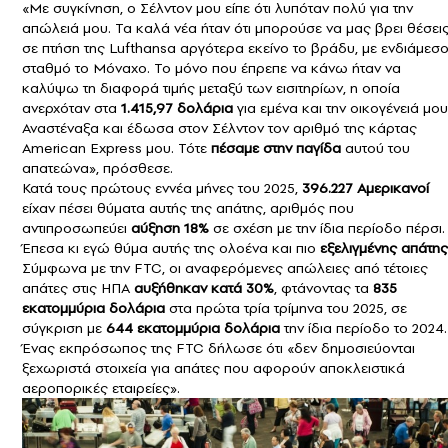
«Με συγκίνηση, ο Σέλντον μου είπε ότι λυπόταν πολύ για την
απώλειά μου. Τα καλά νέα ήταν ότι μπορούσε να μας βρει θέσει
σε πτήση της
Lufthansa
αργότερα εκείνο το βράδυ, με ενδιάμεσ
σταθμό το Μόναχο. Το μόνο που έπρεπε να κάνω ήταν να
καλύψω τη διαφορά τιμής μεταξύ των εισιτηρίων, η οποία
ανερχόταν στα
1.415,97 δολάρια
για εμένα και την οικογένειά μου
Αναστέναξα και έδωσα στον Σέλντον τον αριθμό της κάρτας
American Express μου. Τότε
πέσαμε στην παγίδα
αυτού του
απατεώνα», πρόσθεσε.
Κατά τους πρώτους εννέα μήνες του 2025,
396.227 Αμερικανοί
είχαν πέσει θύματα αυτής της απάτης, αριθμός που
αντιπροσωπεύει
αύξηση 18%
σε σχέση με την ίδια περίοδο πέρσι.
Έπεσα κι εγώ θύμα αυτής της ολοένα και πιο
εξελιγμένης απάτης
Σύμφωνα με την FTC, οι αναφερόμενες απώλειες από τέτοιες
απάτες στις ΗΠΑ
αυξήθηκαν κατά 30%
, φτάνοντας τα
835
εκατομμύρια δολάρια
στα πρώτα τρία τρίμηνα του 2025, σε
σύγκριση με
644 εκατομμύρια δολάρια
την ίδια περίοδο το 2024.
Ένας εκπρόσωπος της FTC δήλωσε ότι «δεν δημοσιεύονται
ξεχωριστά στοιχεία για απάτες που αφορούν αποκλειστικά
αεροπορικές εταιρείες».