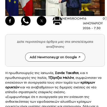
NEWSROOM
16
0
ΙΑΝΟΥΑΡΙΟΥ
2026 - 7:30
Δείτε περισσότερα άρθρα μας στα αποτελέσματα
αναζήτησης
Add Newmoney.gr on Google
Η πρωθυπουργός της Ιαπωνία,
Σανάε Τακαΐτσι
, και η
πρωθυπουργός της Ιταλία,
Τζόρτζια Μελόνι
, συμφώνησαν να
ενισχύσουν τη συνεργασία τους στον τομέα των
κρίσιμων
ορυκτών
και να αναβαθμίσουν τις διμερείς σχέσεις σε νέο
επίπεδο στρατηγικής εταιρικής σχέσης.
«Συμφωνήσαμε ότι η συνεργασία για την ενίσχυση της
ανθεκτικότητας των εφοδιαστικών αλυσίδων κρίσιμων
ορυκτών είναι υψίστης σημασίας και επείγουσα», δήλωσε η