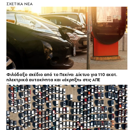
ΣXETIKA NEA
Φιλόδοξο σχέδιο από το Πεκίνο: Δίκτυο για 110 εκατ.
ηλεκτρικά αυτοκίνητα και «έκρηξη» στις ΑΠΕ