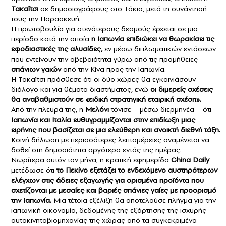
Τακαΐτσι
σε δημοσιογράφους στο Τόκιο, μετά τη συνάντησή
τους την Παρασκευή.
Η πρωτοβουλία για στενότερους δεσμούς έρχεται σε μια
περίοδο κατά την οποία
η
Ιαπωνία
επιδιώκει να θωρακίσει τις
εφοδιαστικές της αλυσίδες,
εν μέσω διπλωματικών εντάσεων
που εντείνουν την αβεβαιότητα γύρω από τις προμήθειες
σπάνιων γαιών
από την Κίνα προς την Ιαπωνία.
Η Τακαΐτσι πρόσθεσε ότι οι δύο χώρες θα εγκαινιάσουν
διάλογο και για θέματα διαστήματος, ενώ
οι διμερείς σχέσεις
θα αναβαθμιστούν σε «ειδική στρατηγική εταιρική σχέση».
Από την πλευρά της, η
Μελόνι
τόνισε —μέσω διερμηνέα— ότι
Ιαπωνία και Ιταλία ευθυγραμμίζονται στην επιδίωξη μιας
ειρήνης που βασίζεται σε μια ελεύθερη και ανοικτή διεθνή τάξη.
Κοινή δήλωση με περισσότερες λεπτομέρειες αναμένεται να
δοθεί στη δημοσιότητα αργότερα εντός της ημέρας.
Νωρίτερα αυτόν τον μήνα, η κρατική εφημερίδα
China Daily
μετέδωσε ότι
το Πεκίνο εξετάζει το ενδεχόμενο αυστηρότερων
ελέγχων στις άδειες εξαγωγής για ορισμένα προϊόντα που
σχετίζονται με μεσαίες και βαριές σπάνιες γαίες με προορισμό
την Ιαπωνία.
Μια τέτοια εξέλιξη θα αποτελούσε πλήγμα για την
ιαπωνική οικονομία, δεδομένης της εξάρτησης της ισχυρής
αυτοκινητοβιομηχανίας της χώρας από τα συγκεκριμένα