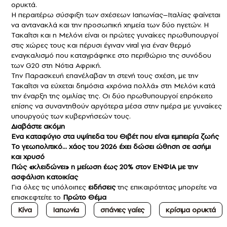
ορυκτά.
Η περαιτέρω σύσφιξη των σχέσεων Ιαπωνίας–Ιταλίας φαίνεται
να αντανακλά και την προσωπική χημεία των δύο ηγετών. Η
Τακαΐτσι και η Μελόνι είναι οι πρώτες γυναίκες πρωθυπουργοί
στις χώρες τους και πέρυσι έγιναν viral για έναν θερμό
εναγκαλισμό που καταγράφηκε στο περιθώριο της συνόδου
των G20 στη Νότια Αφρική.
Την Παρασκευή επανέλαβαν τη στενή τους σχέση, με την
Τακαΐτσι να εύχεται δημόσια «χρόνια πολλά» στη Μελόνι κατά
την έναρξη της ομιλίας της. Οι δύο πρωθυπουργοί επρόκειτο
επίσης να συναντηθούν αργότερα μέσα στην ημέρα με γυναίκες
υπουργούς των κυβερνήσεών τους.
Διαβάστε ακόμη
Ενα καταφύγιο στα υψίπεδα του Θιβέτ που είναι εμπειρία ζωής
Το γεωπολιτικό… χάος του 2026 έχει δώσει ώθηση σε ασήμι
και χρυσό
Πώς «κλειδώνει» η μείωση έως 20% στον ΕΝΦΙΑ με την
ασφάλιση κατοικίας
Για όλες τις υπόλοιπες
ειδήσεις
της επικαιρότητας μπορείτε να
επισκεφτείτε το
Πρώτο Θέμα
Κίνα
Ιαπωνία
σπάνιες γαίες
κρίσιμα ορυκτά