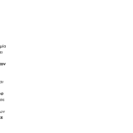
μία
ει
τον
αι
ρο
σε
των
κε