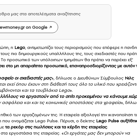
άρθρα μας στα αποτελέσματα αναζήτησης
ewmoney.gr on Google
ρώπη, η
Lego
, αντιμετωπίζει τους περιορισμούς που επέφερε η πανδη
τους πιο δημιουργικούς υπαλλήλους της, τους σχεδιαστές που πρέπ
α. Το προσωπικό των υπόλοιπων τμημάτων θα πρέπει να παρέχει εξ’
σσει στο μη απαραίτητο προσωπικό, επαναπροσδιορίζοντας με αυτόν 
αφείο οι σχεδιαστές μας
», δήλωσε ο Διευθύνων Σύμβουλος
Νιλς
ται εκεί όπου έχουν στη διάθεσή τους όλο το υλικό που χρειάζοντ
αμβάνονται και τα τουβλάκια Lego
».
αλλήλους να εργαστούν από το σπίτι προκειμένου να κάνουμε χώ
 ασφάλεια και και τις κοινωνικές αποστάσεις στα γραφεία
», δήλω
ο ηθικό των εργαζομένων της. Η εταιρεία αξιολογεί την ικανοποίηση 
 που ονομάζεται Lego Pulse. Πέρυσι, ο δείκτης
Lego Pulse αυξήθη
 με
τα ρεκόρ στις πωλήσεις και τα κέρδη της εταιρείας
.
 στα εργοστάσια της εταιρείας. «
Οι εργάτες μας δεν μπορούν να