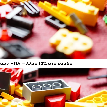
ά των ΗΠΑ – Αλμα 12% στα έσοδα