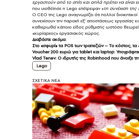
εργαστούν από το σπίτι και απλά πρέπει να είναι 
που υιοθέτησε η Lego επέτρεψαν «
τη συνέχιση της
Ο CEO της Lego αναγνωρίζει ότι πολλοί διοικητικοί
συνεχίσουν την παροχή εξ’ αποστάσεως εργασίας και
καθιερωθεί κάποιο είδος ρύθμισης ωστόσο θεωρεί ότ
«κυρίαρχος» εργασιακός χώρος.
Διαβάστε ακόμα:
Στο «σφυρί» τα POS των τραπεζών – Το κόστος, τα λ
Voucher 200 ευρώ για tablet και laptop: Υπογράφη
Vlad Tenev: Ο ιδρυτής της Robinhood που άνοιξε τη
Lego
ΣXETIKA NEA