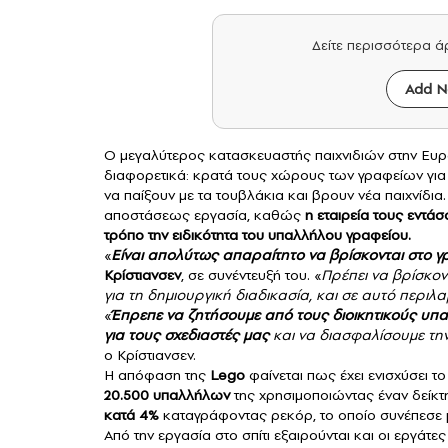
Δείτε περισσότερα 
Add N
Ο μεγαλύτερος κατασκευαστής παιχνιδιών στην Ευ
διαφορετικά: κρατά τους χώρους των γραφείων για 
να παίξουν με τα τουβλάκια και βρουν νέα παιχνίδι
αποστάσεως εργασία, καθώς
η εταιρεία τους εντά
τρόπο την ειδικότητα του υπαλλήλου γραφείου.
«
Είναι απολύτως απαραίτητο να βρίσκονται στο γρ
Κρίστιανσεν
, σε συνέντευξή του. «
Πρέπει να βρίσκον
για τη δημιουργική διαδικασία, και σε αυτό περιλ
«
Έπρεπε να ζητήσουμε από τους διοικητικούς υπ
για τους σχεδιαστές μας
και να διασφαλίσουμε την
ο Κρίστιανσεν.
Η απόφαση της
Lego
φαίνεται πως έχει ενισχύσει τ
20.500 υπαλλήλων
της χρησιμοποιώντας έναν δείκτη
κατά 4%
καταγράφοντας ρεκόρ, το οποίο συνέπεσε
Από την εργασία στο σπίτι εξαιρούνται και οι εργάτες