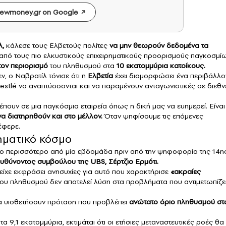
ewmoney.gr on Google
λ,
κάλεσε τους Ελβετούς πολίτες
να μην θεωρούν δεδομένα τα
από τους πιο ελκυστικούς επιχειρηματικούς προορισμούς παγκοσμί
τον περιορισμό
του πληθυσμού στα
10 εκατομμύρια κατοίκους.
, ο Ναβρατίλ τόνισε ότι η
Ελβετία
έχει διαμορφώσει ένα περιβάλλο
Nestlé να αναπτύσσονται και να παραμένουν ανταγωνιστικές σε διεθν
πουν σε μια παγκόσμια εταιρεία όπως η δική μας να ευημερεί. Είναι
να διατηρηθούν και στο μέλλον.
Όταν ψηφίσουμε τις επόμενες
έφερε.
ηματικό κόσμο
ίγο περισσότερο από μία εβδομάδα πριν από την ψηφοφορία της 14η
ευθύνοντος συμβούλου της UBS, Σέρτζιο Ερμότι.
είχε εκφράσει ανησυχίες για αυτό που χαρακτήρισε
«ακραίες
του πληθυσμού δεν αποτελεί λύση στα προβλήματα που αντιμετωπίζει
θα υιοθετήσουν πρόταση που προβλέπει
ανώτατο όριο πληθυσμού στ
9,1 εκατομμύρια, εκτιμάται ότι οι ετήσιες μεταναστευτικές ροές θα