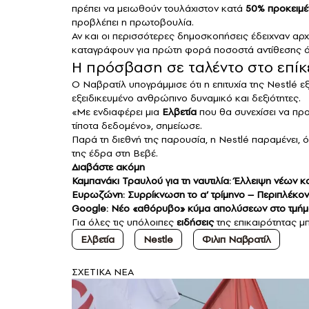
πρέπει να μειωθούν τουλάχιστον κατά
50% προκειμέ
προβλέπει η πρωτοβουλία.
Αν και οι περισσότερες δημοσκοπήσεις έδειχναν αρχ
καταγράφουν για πρώτη φορά ποσοστά αντίθεσης 
Η πρόσβαση σε ταλέντο στο επίκ
Ο Ναβρατίλ υπογράμμισε ότι η επιτυχία της Nestlé
εξειδικευμένο ανθρώπινο δυναμικό και δεξιότητες.
«Με ενδιαφέρει μια
Ελβετία
που θα συνεχίσει να προ
τίποτα δεδομένο», σημείωσε.
Παρά τη διεθνή της παρουσία, η Nestlé παραμένει, ό
της έδρα στη Βεβέ.
Διαβάστε ακόμη
Καμπανάκι Τραυλού για τη ναυτιλία: Έλλειψη νέων κα
Ευρωζώνη: Συρρίκνωση το α’ τρίμηνο – Περιπλέκοντα
Google: Νέο «αθόρυβο» κύμα απολύσεων στο τμήμα 
Για όλες τις υπόλοιπες
ειδήσεις
της επικαιρότητας μπ
Ελβετία
Nestle
Φιλιπ Ναβρατίλ
ΣXETIKA NEA