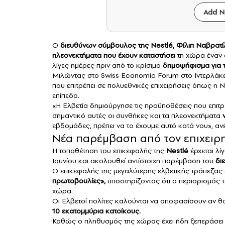
Add N
Ο
διευθύνων σύμβουλος της
Nestlé
, Φίλιπ Ναβρατί
πλεονεκτήματα που έχουν καταστήσει
τη χώρα έναν 
λίγες ημέρες πριν από το κρίσιμο
δημοψήφισμα για 
Μιλώντας στο Swiss Economic Forum στο Ιντερλάκεν
που επιτρέπει σε πολυεθνικές επιχειρήσεις όπως η 
επίπεδο.
«Η Ελβετία δημιούργησε τις προϋποθέσεις που επιτρέ
σημαντικό αυτές οι συνθήκες και τα πλεονεκτήματα
εβδομάδες, πρέπει να το έχουμε αυτό κατά νου», αν
Νέα παρέμβαση από τον επιχειρ
Η τοποθέτηση του επικεφαλής της
Nestlé
έρχεται λ
Ιουνίου και ακολουθεί αντίστοιχη παρέμβαση του
δι
Ο επικεφαλής της μεγαλύτερης ελβετικής τράπεζας 
πρωτοβουλίες»,
υποστηρίζοντας ότι ο περιορισμός 
χώρα.
Οι Ελβετοί πολίτες καλούνται να αποφασίσουν αν 
10 εκατομμύρια κατοίκους.
Καθώς ο πληθυσμός της χώρας έχει ήδη ξεπεράσει τα 