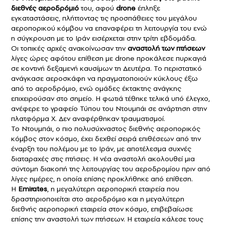
διεθνές αεροδρόμιό
του, αφού
drone
έπληξε
εγκαταστάσεις, πλήττοντας τις προσπάθειες του μεγάλου
αεροπορικού κόμβου να επαναφέρει τη λειτουργία του ενώ
η σύγκρουση με το Ιράν εισέρχεται στην τρίτη εβδομάδα.
Οι τοπικές αρχές ανακοίνωσαν την
αναστολή των πτήσεων
λίγες ώρες αφότου επίθεση με drone προκάλεσε πυρκαγιά
σε κοντινή δεξαμενή καυσίμων τη Δευτέρα. Το περιστατικό
ανάγκασε αεροσκάφη να πραγματοποιούν κύκλους έξω
από το αεροδρόμιο, ενώ ομάδες έκτακτης ανάγκης
επιχειρούσαν στο σημείο. Η φωτιά τέθηκε τελικά υπό έλεγχο,
ανέφερε το γραφείο Τύπου του Ντουμπάι σε ανάρτηση στην
πλατφόρμα X. Δεν αναφέρθηκαν τραυματισμοί.
Το Ντουμπάι, ο πιο πολυσύχναστος διεθνής αεροπορικός
κόμβος στον κόσμο, έχει δεχθεί σειρά επιθέσεων από την
έναρξη του πολέμου με το Ιράν, με αποτέλεσμα συχνές
διαταραχές στις πτήσεις. Η νέα αναστολή ακολουθεί μια
σύντομη διακοπή της λειτουργίας του αεροδρομίου πριν από
λίγες ημέρες, η οποία επίσης προκλήθηκε από επίθεση.
Η
Emirates
, η μεγαλύτερη αεροπορική εταιρεία που
δραστηριοποιείται στο αεροδρόμιο και η μεγαλύτερη
διεθνής αεροπορική εταιρεία στον κόσμο, επιβεβαίωσε
επίσης την αναστολή των πτήσεων. Η εταιρεία κάλεσε τους