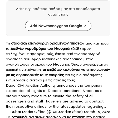
Δείτε περισσότερα άρθρα μας στα αποτελέσματα
αναζήτησης
Add Newmoney.gr on Google
Τη
σταδιακή επανέναρξη ορισμένων πτήσεω
ν από και προς
το
Διεθνές Αεροδρόμιο του Ντουμπάι
(DXB) προς
επιλεγμένους προορισμούς, έπειτα από την προσωρινή
αναστολή που εφαρμόστηκε ως προληπτικό μέτρο
ανακοίνωσαν οι αρχές του Ντουμπάι. Οπως αναφέρεται στη
σχετική ανακοίνωση,
οι επιβάτες καλούνται να επικοινωνούν
με τις αεροπορικές τους εταιρείες
για τις πιο πρόσφατες
ενημερώσεις σχετικά με τις πτήσεις τους.
Dubai Civil Aviation Authority announces the temporary
suspension of flights at Dubai International Airport as a
precautionary measure to ensure the safety of all
passengers and staff. Travellers are advised to contact
their respective airlines for the latest updates regarding…
— Dubai Media Office (@DXBMediaOffice)
March 16, 2026
Το
Ντουμπάι
ανέστειλε προσωρινά τις
πτήσεις
στο βασικό