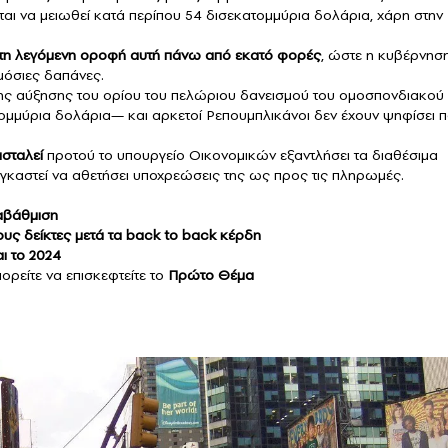
αι να μειωθεί κατά περίπου 54 δισεκατομμύρια δολάρια, χάρη στην
ι τη λεγόμενη οροφή αυτή πάνω από εκατό φορές
, ώστε η κυβέρνησ
ημόσιες δαπάνες.
ν της αύξησης του ορίου του πελώριου δανεισμού του ομοσπονδιακού
ομμύρια δολάρια— και αρκετοί Ρεπουμπλικάνοι δεν έχουν ψηφίσει π
ασταλεί
προτού το υπουργείο Οικονομικών εξαντλήσει τα διαθέσιμα
αγκαστεί να αθετήσει υποχρεώσεις της ως προς τις πληρωμές.
ναβάθμιση
ους δείκτες μετά τα back to back κέρδη
ι το 2024
πορείτε να επισκεφτείτε το
Πρώτο Θέμα