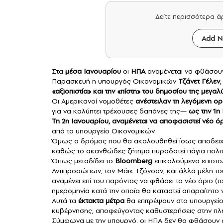
Δείτε περισσότερα 
Add N
Στα
μέσα Ιανουαρίου
οι
ΗΠΑ
αναμένεται να φθάσουν
Παρασκευή η υπουργός Οικονομικών
Τζάνετ Γέλεν
«αξιοπιστία» και την «πίστη» του δημοσίου της μεγ
Οι Αμερικανοί νομοθέτες
ανέστειλαν τη λεγόμενη ο
για να καλύπτει τρέχουσες δαπάνες της—
ως την 1η
Τη 2η Ιανουαρίου, αναμένεται να αποφασιστεί νέο ό
από το υπουργείο Οικονομικών.
Όμως ο δρόμος που θα ακολουθηθεί ίσως αποδειχ
καθώς το ακανθώδες ζήτημα πυροδοτεί πάγια πολιτι
Όπως μεταδίδει το
Bloomberg
επικαλούμενο επιστο
Αντιπροσώπων, τον Μάικ Τζόνσον, και άλλα μέλη τ
αναμένει επί του παρόντος να φθάσει το νέο όριο (
ημερομηνία κατά την οποία θα καταστεί απαραίτητο ν
Αυτά τα
έκτακτα μέτρα
θα επιτρέψουν στο υπουργείο 
κυβέρνησης, αποφεύγοντας καθυστερήσεις στην πλ
Σύμφωνα με την υπουργό, οι ΗΠΑ δεν θα φθάσουν α