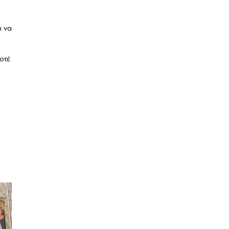
η να
οτέ