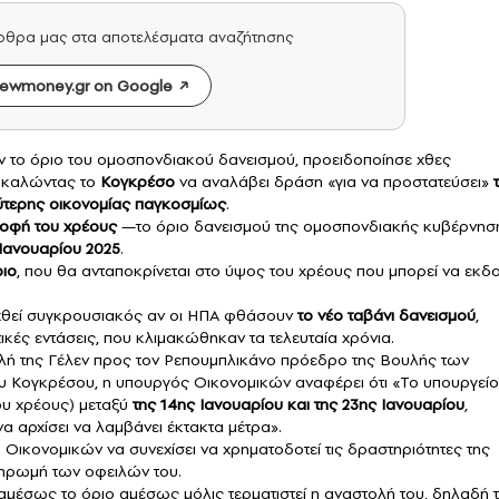
άρθρα μας στα αποτελέσματα αναζήτησης
ewmoney.gr on Google
 το όριο του ομοσπονδιακού δανεισμού, προειδοποίησε χθες
, καλώντας το
Κογκρέσο
να αναλάβει δράση «για να προστατεύσει»
αλύτερης οικονομίας παγκοσμίως
.
ροφή του
χρέους
—το όριο δανεισμού της ομοσπονδιακής κυβέρνησ
 Ιανουαρίου 2025
.
ριο
, που θα ανταποκρίνεται στο ύψος του χρέους που μπορεί να εκδ
θεί συγκρουσιακός αν οι ΗΠΑ φθάσουν
το νέο ταβάνι δανεισμού
,
κές εντάσεις, που κλιμακώθηκαν τα τελευταία χρόνια.
λή της Γέλεν προς τον Ρεπουμπλικάνο πρόεδρο της Βουλής των
ου Κογκρέσου, η υπουργός Οικονομικών αναφέρει ότι «Το υπουργείο
του χρέους) μεταξύ
της 14ης Ιανουαρίου και της 23ης Ιανουαρίου
,
α αρχίσει να λαμβάνει έκτακτα μέτρα».
Οικονομικών να συνεχίσει να χρηματοδοτεί τις δραστηριότητες της
ηρωμή των οφειλών του.
μέσως το όριο αμέσως μόλις τερματιστεί η αναστολή του, δηλαδή 