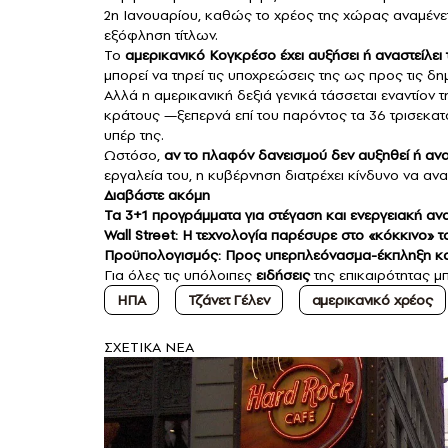
2η Ιανουαρίου, καθώς το χρέος της χώρας αναμένετ
εξόφληση τίτλων.
Το
αμερικανικό Κογκρέσο έχει αυξήσει ή αναστείλε
μπορεί να τηρεί τις υποχρεώσεις της ως προς τις δ
Αλλά η αμερικανική δεξιά γενικά τάσσεται εναντίο
κράτους —ξεπερνά επί του παρόντος τα 36 τρισεκατ
υπέρ της.
Ωστόσο,
αν το πλαφόν δανεισμού δεν αυξηθεί ή αν
εργαλεία του, η κυβέρνηση διατρέχει κίνδυνο να αν
Διαβάστε ακόμη
Τα 3+1 προγράμματα για στέγαση και ενεργειακή α
Wall Street: Η τεχνολογία παρέσυρε στο «κόκκινο» τ
Προϋπολογισμός: Προς υπερπλεόνασμα-έκπληξη κα
Για όλες τις υπόλοιπες
ειδήσεις
της επικαιρότητας μ
ΗΠΑ
Τζάνετ Γέλεν
αμερικανικό χρέος
ΣXETIKA NEA