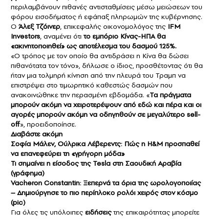
περιλαμβάνουν πιθανές αντισταθμίσεις μέσω μειώσεων του
φόρου εισοδήματος ή εφάπαξ πληρωμών της κυβέρνησης.
Ο
Άλεξ Τζόινερ
, επικεφαλής οικονομολόγος της
IFM
Investors
, αναμένει ότι
το εμπόριο Κίνας-ΗΠΑ θα
«ακινητοποιηθεί» ως αποτέλεσμα του δασμού 125%.
«Ο τρόπος με τον οποίο θα αντιδράσει η Κίνα θα δώσει
πιθανότατα τον τόνο», δήλωσε ο ίδιος, προσθέτοντας ότι θα
ήταν μια τολμηρή κίνηση από την πλευρά του Τραμπ να
επιστρέψει στο τιμωρητικό καθεστώς δασμών που
ανακοινώθηκε την περασμένη εβδομάδα. «
Τα πράγματα
μπορούν ακόμη να χειροτερέψουν από εδώ και πέρα και οι
αγορές μπορούν ακόμη να οδηγηθούν σε μεγαλύτερο sell-
off
», προειδοποίησε.
Διαβάστε ακόμη
Σοφία Μάλεν, Ούλρικα Λέβερεντς: Πώς η H&M προσπαθεί
να επανεφεύρει τη «γρήγορη μόδα»
Τι σημαίνει η είσοδος της Tesla στη Σαουδική Αραβία
(γράφημα)
Vacheron Constantin: Ξεπερνά τα όρια της ωρολογοποιίας
– Δημιούργησε το πιο περίπλοκο ρολόι χειρός στον κόσμο
(pic)
Για όλες τις υπόλοιπες
ειδήσεις
της επικαιρότητας μπορείτε