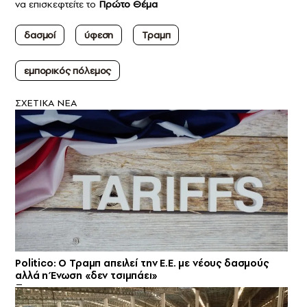
να επισκεφτείτε το
Πρώτο Θέμα
δασμοί
ύφεση
Τραμπ
εμπορικός πόλεμος
ΣXETIKA NEA
Politico: Ο Τραμπ απειλεί την Ε.Ε. με νέους δασμούς
αλλά η Ένωση «δεν τσιμπάει»