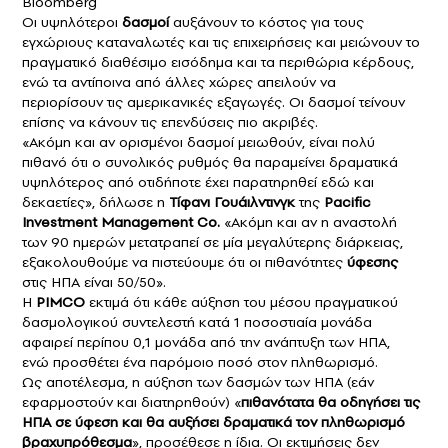
Bloomberg
Οι υψηλότεροι
δασμοί
αυξάνουν το κόστος για τους
εγχώριους καταναλωτές και τις επιχειρήσεις και μειώνουν το
πραγματικό διαθέσιμο εισόδημα και τα περιθώρια κέρδους,
ενώ τα αντίποινα από άλλες χώρες απειλούν να
περιορίσουν τις αμερικανικές εξαγωγές. Οι δασμοί τείνουν
επίσης να κάνουν τις επενδύσεις πιο ακριβές.
«Ακόμη και αν ορισμένοι δασμοί μειωθούν, είναι πολύ
πιθανό ότι ο συνολικός ρυθμός θα παραμείνει δραματικά
υψηλότερος από οτιδήποτε έχει παρατηρηθεί εδώ και
δεκαετίες», δήλωσε η
Τίφανι Γουάιλντινγκ
της
Pacific
Investment Management Co.
«Ακόμη και αν η αναστολή
των 90 ημερών μετατραπεί σε μία μεγαλύτερης διάρκειας,
εξακολουθούμε να πιστεύουμε ότι οι πιθανότητες
ύφεσης
στις ΗΠΑ είναι 50/50».
Η
PIMCO
εκτιμά ότι κάθε αύξηση του μέσου πραγματικού
δασμολογικού συντελεστή κατά 1 ποσοστιαία μονάδα
αφαιρεί περίπου 0,1 μονάδα από την ανάπτυξη των ΗΠΑ,
ενώ προσθέτει ένα παρόμοιο ποσό στον πληθωρισμό.
Ως αποτέλεσμα, η αύξηση των δασμών των ΗΠΑ (εάν
εφαρμοστούν και διατηρηθούν) «
πιθανότατα θα οδηγήσει τις
ΗΠΑ σε ύφεση και θα αυξήσει δραματικά τον πληθωρισμό
βραχυπρόθεσμα
», προσέθεσε η ίδια. Οι εκτιμήσεις δεν