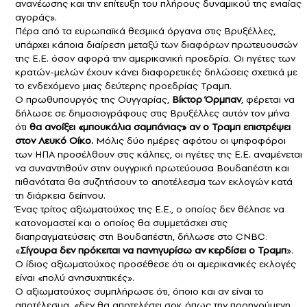
ανανέωσης και την επίτευξη του πλήρους δυναμικού της ενιαίας
αγοράς».
Πέρα από τα ευρωπαϊκά θεσμικά όργανα στις Βρυξέλλες,
υπάρχει κάποια διαίρεση μεταξύ των διαφόρων πρωτευουσών
της Ε.Ε. όσον αφορά την αμερικανική προεδρία. Οι ηγέτες των
κρατών-μελών έχουν κάνει διαφορετικές δηλώσεις σχετικά με
το ενδεχόμενο μιας δεύτερης προεδρίας Τραμπ.
Ο πρωθυπουργός της Ουγγαρίας,
Βίκτορ Όρμπαν
, φέρεται να
δήλωσε σε δημοσιογράφους στις Βρυξέλλες αυτόν τον μήνα
ότι
θα ανοίξει «μπουκάλια σαμπάνιας» αν ο Τραμπ επιστρέψει
στον Λευκό Οίκο.
Μόλις δύο ημέρες αφότου οι ψηφοφόροι
των ΗΠΑ προσέλθουν στις κάλπες, οι ηγέτες της Ε.Ε. αναμένεται
να συναντηθούν στην ουγγρική πρωτεύουσα Βουδαπέστη και
πιθανότατα θα συζητήσουν το αποτέλεσμα των εκλογών κατά
τη διάρκεια δείπνου.
Ένας τρίτος αξιωματούχος της Ε.Ε., ο οποίος δεν θέλησε να
κατονομαστεί και ο οποίος θα συμμετάσχει στις
διαπραγματεύσεις στη Βουδαπέστη, δήλωσε στο CNBC:
«
Σίγουρα δεν πρόκειται να πανηγυρίσω αν κερδίσει ο Τραμπ
».
Ο ίδιος αξιωματούχος προσέθεσε ότι οι αμερικανικές εκλογές
είναι «πολύ ανησυχητικές».
Ο αξιωματούχος συμπλήρωσε ότι, όποιο και αν είναι το
αποτέλεσμα, «δεν θα αποτελέσει σοκ όπως την προηγούμενη