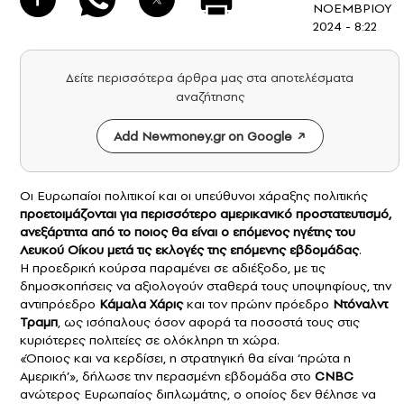
ΝΟΕΜΒΡΙΟΥ
2024 - 8:22
Δείτε περισσότερα άρθρα μας στα αποτελέσματα
αναζήτησης
Add Newmoney.gr on Google
Οι Ευρωπαίοι πολιτικοί και οι υπεύθυνοι χάραξης πολιτικής
προετοιμάζονται για περισσότερο αμερικανικό προστατευτισμό,
ανεξάρτητα από το ποιος θα είναι ο επόμενος ηγέτης του
Λευκού Οίκου μετά τις
εκλογές
της επόμενης εβδομάδας
.
Η προεδρική κούρσα παραμένει σε αδιέξοδο, με τις
δημοσκοπήσεις να αξιολογούν σταθερά τους υποψηφίους, την
αντιπρόεδρο
Kάμαλα Χάρις
και τον πρώην πρόεδρο
Ντόναλντ
Τραμπ
, ως ισόπαλους όσον αφορά τα ποσοστά τους στις
κυριότερες πολιτείες σε ολόκληρη τη χώρα.
«Όποιος και να κερδίσει, η στρατηγική θα είναι ‘πρώτα η
Αμερική’», δήλωσε την περασμένη εβδομάδα στο
CNBC
ανώτερος Ευρωπαίος διπλωμάτης, ο οποίος δεν θέλησε να