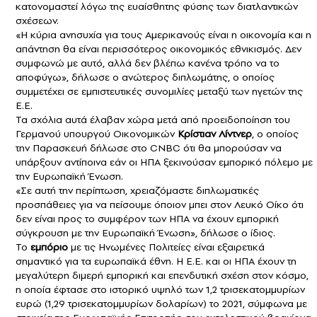
κατονομαστεί λόγω της ευαίσθητης φύσης των διατλαντικών
σχέσεων.
«Η κύρια ανησυχία για τους Αμερικανούς είναι η οικονομία και η
απάντηση θα είναι περισσότερος οικονομικός εθνικισμός. Δεν
συμφωνώ με αυτό, αλλά δεν βλέπω κανένα τρόπο να το
αποφύγω», δήλωσε ο ανώτερος διπλωμάτης, ο οποίος
συμμετέχει σε εμπιστευτικές συνομιλίες μεταξύ των ηγετών της
Ε.Ε.
Τα σχόλια αυτά έλαβαν χώρα μετά από προειδοποίηση του
Γερμανού υπουργού Οικονομικών
Κρίστιαν Λίντνερ
, ο οποίος
την Παρασκευή δήλωσε στο CNBC ότι θα μπορούσαν να
υπάρξουν αντίποινα εάν οι ΗΠΑ ξεκινούσαν εμπορικό πόλεμο με
την Ευρωπαϊκή Ένωση.
«Σε αυτή την περίπτωση, χρειαζόμαστε διπλωματικές
προσπάθειες για να πείσουμε όποιον μπει στον Λευκό Οίκο ότι
δεν είναι προς το συμφέρον των ΗΠΑ να έχουν εμπορική
σύγκρουση με την Ευρωπαϊκή Ένωση», δήλωσε ο ίδιος.
Το
εμπόριο
με τις Ηνωμένες Πολιτείες είναι εξαιρετικά
σημαντικό για τα ευρωπαϊκά έθνη. Η Ε.Ε. και οι ΗΠΑ έχουν τη
μεγαλύτερη διμερή εμπορική και επενδυτική σχέση στον κόσμο,
η οποία έφτασε στο ιστορικό υψηλό των 1,2 τρισεκατομμυρίων
ευρώ (1,29 τρισεκατομμυρίων δολαρίων) το 2021, σύμφωνα με