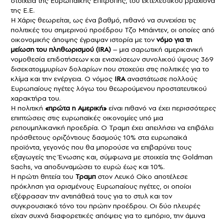
στοιχεία της Ευρωπαϊκής Επιτροπής, του εκτελεστικού βραχίονα
της Ε.Ε.
Η Χάρις θεωρείται, ως ένα βαθμό, πιθανό να συνεχίσει τις
πολιτικές του σημερινού προέδρου Τζο Μπάιντεν, οι οποίες από
οικονομικής άποψης έγραψαν ιστορία με τον
νόμο για τη
μείωση του πληθωρισμού (IRA)
– μια σαρωτική αμερικανική
νομοθεσία επιδοτήσεων και ενισχύσεων συνολικού ύψους 369
δισεκατομμυρίων δολαρίων που στοχεύει στις πολιτικές για το
κλίμα και την ενέργεια. Ο νόμος
IRA
αναστάτωσε πολλούς
Ευρωπαίους ηγέτες λόγω του θεωρούμενου προστατευτικού
χαρακτήρα του.
Η πολιτική
«πρώτα η Αμερική»
είναι πιθανό να έχει περισσότερες
επιπτώσεις στις ευρωπαϊκές οικονομίες υπό μια
ρεπουμπλικανική προεδρία. Ο Τραμπ έχει απειλήσει να επιβάλει
πρόσθετους οριζόντιους δασμούς 10% στα ευρωπαϊκά
προϊόντα, γεγονός που θα μπορούσε να επιβαρύνει τους
εξαγωγείς της Ένωσης και, σύμφωνα με στοιχεία της Goldman
Sachs, να αποδυναμώσει το ευρώ έως και 10%.
Η πρώτη θητεία του
Τραμπ
στον Λευκό Οίκο αποτέλεσε
πρόκληση για ορισμένους Ευρωπαίους ηγέτες, οι οποίοι
εξέφρασαν την αντιπάθειά τους για το στυλ και τον
συγκρουσιακό τόνο του πρώην προέδρου. Οι δύο πλευρές
είχαν συχνά διαφορετικές απόψεις για το εμπόριο, την άμυνα