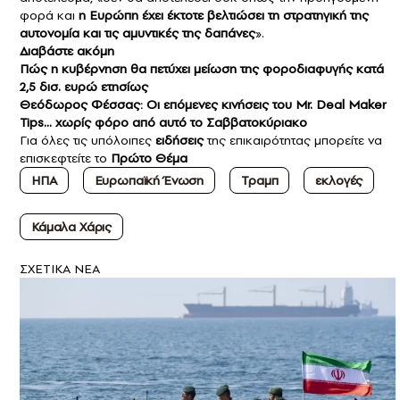
φορά και
η Ευρώπη έχει έκτοτε βελτιώσει τη στρατηγική της
αυτονομία και τις αμυντικές της δαπάνες
».
Διαβάστε ακόμη
Πώς η κυβέρνηση θα πετύχει μείωση της φοροδιαφυγής κατά
2,5 δισ. ευρώ ετησίως
Θεόδωρος Φέσσας: Οι επόμενες κινήσεις του Mr. Deal Maker
Tips… χωρίς φόρο από αυτό το Σαββατοκύριακο
Για όλες τις υπόλοιπες
ειδήσεις
της επικαιρότητας μπορείτε να
επισκεφτείτε το
Πρώτο Θέμα
ΗΠΑ
Ευρωπαϊκή Ένωση
Τραμπ
εκλογές
Κάμαλα Χάρις
ΣXETIKA NEA