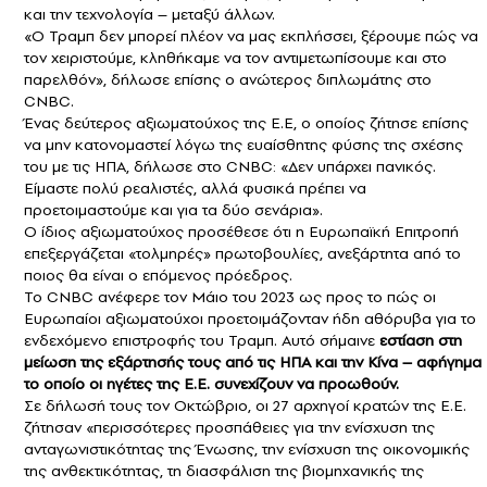
και την τεχνολογία – μεταξύ άλλων.
«Ο Τραμπ δεν μπορεί πλέον να μας εκπλήσσει, ξέρουμε πώς να
τον χειριστούμε, κληθήκαμε να τον αντιμετωπίσουμε και στο
παρελθόν», δήλωσε επίσης ο ανώτερος διπλωμάτης στο
CNBC.
Ένας δεύτερος αξιωματούχος της Ε.Ε, ο οποίος ζήτησε επίσης
να μην κατονομαστεί λόγω της ευαίσθητης φύσης της σχέσης
του με τις ΗΠΑ, δήλωσε στο CNBC: «Δεν υπάρχει πανικός.
Είμαστε πολύ ρεαλιστές, αλλά φυσικά πρέπει να
προετοιμαστούμε και για τα δύο σενάρια».
Ο ίδιος αξιωματούχος προσέθεσε ότι η Ευρωπαϊκή Επιτροπή
επεξεργάζεται «τολμηρές» πρωτοβουλίες, ανεξάρτητα από το
ποιος θα είναι ο επόμενος πρόεδρος.
Το CNBC ανέφερε τον Μάιο του 2023 ως προς το πώς οι
Ευρωπαίοι αξιωματούχοι προετοιμάζονταν ήδη αθόρυβα για το
ενδεχόμενο επιστροφής του Τραμπ. Αυτό σήμαινε
εστίαση στη
μείωση της εξάρτησής τους από τις
ΗΠΑ
και την Κίνα – αφήγημα
το οποίο οι ηγέτες της Ε.Ε. συνεχίζουν να προωθούν.
Σε δήλωσή τους τον Οκτώβριο, οι 27 αρχηγοί κρατών της Ε.Ε.
ζήτησαν «περισσότερες προσπάθειες για την ενίσχυση της
ανταγωνιστικότητας της Ένωσης, την ενίσχυση της οικονομικής
της ανθεκτικότητας, τη διασφάλιση της βιομηχανικής της