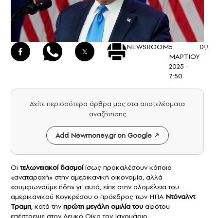
NEWSROOM
5
0
ΜΑΡΤΙΟΥ
2025 -
7:50
Δείτε περισσότερα άρθρα μας στα αποτελέσματα
αναζήτησης
Add Newmoney.gr on Google
Οι
τελωνειακοί δασμοί
ίσως προκαλέσουν κάποια
«αναταραχή» στην αμερικανική οικονομία, αλλά
«συμφωνούμε ήδη» γι’ αυτό, είπε στην ολομέλεια του
αμερικανικού Κογκρέσου ο πρόεδρος των ΗΠΑ
Ντόναλντ
Τραμπ
, κατά την
πρώτη μεγάλη ομιλία του
αφότου
επέστρεψε στον Λευκό Οίκο τον Ιανουάριο.