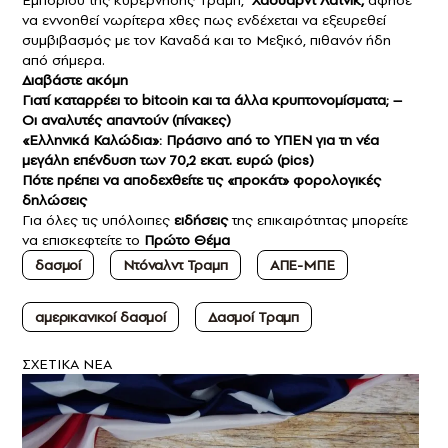
να εννοηθεί νωρίτερα χθες πως ενδέχεται να εξευρεθεί
συμβιβασμός με τον Καναδά και το Μεξικό, πιθανόν ήδη
από σήμερα.
Διαβάστε ακόμη
Γιατί καταρρέει το bitcoin και τα άλλα κρυπτονομίσματα; –
Οι αναλυτές απαντούν (πίνακες)
«Ελληνικά Καλώδια»: Πράσινο από το ΥΠΕΝ για τη νέα
μεγάλη επένδυση των 70,2 εκατ. ευρώ (pics)
Πότε πρέπει να αποδεχθείτε τις «προκάτ» φορολογικές
δηλώσεις
Για όλες τις υπόλοιπες
ειδήσεις
της επικαιρότητας μπορείτε
να επισκεφτείτε το
Πρώτο Θέμα
δασμοί
Ντόναλντ Τραμπ
ΑΠΕ-ΜΠΕ
αμερικανικοί δασμοί
Δασμοί Τραμπ
ΣXETIKA NEA