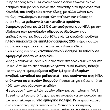
Ο πρόεδρος των ΗΠΑ ανακοίνωσε σειρά τελωνειακών
δασμών που βάζουν ιδίως στο στόχαστρο τα προϊόντα του
Καναδά, του Μεξικού και της Κίνας,
με άλλα λόγια των
τριών μεγαλύτερων εμπορικών εταίρων της χώρας του.
Από χθες
τα μεξικανικά και καναδικά προϊόντα
δασμολογούνται κατά 25% όταν εισάγονται στις ΗΠΑ,
με την
εξαίρεση των
καναδικών υδρογονανθράκων,
που
επιβαρύνονται με δασμούς 10%, ενώ
τα κινεζικά προϊόντα
πλέον υπόκεινται σε επιπλέον δασμούς 20%,
πέραν αυτών
που ίσχυαν προτού επιστρέψει στον Λευκό Οίκο.
Έχει επίσης πει πως
«ανταποδοτικοί» δασμοί θα τεθούν σε
εφαρμογή από τη 2η Απριλίου.
«Μας κατακλέβει εδώ και δεκαετίες σχεδόν κάθε χώρα στη
Γη και δεν θα το αφήσουμε να γίνεται αυτό πλέον», πέταξε.
Για την ώρα,
εμπορεύματα αξίας 1,4 τρισ. δολαρίων —
κινεζικά, καναδικά και μεξικανικά— που εισάγονται στις ΗΠΑ,
υπόκεινται σε επιπλέον δασμούς.
Πρόκειται για πάνω από το
40% των εισαγόμενων αγαθών.
Η εφαρμογή των τελών αυτών οδήγησε σε πτώση τη Wall
Street το τελευταίο διήμερο, με τις αγορές να ανησυχούν για
τον επαπειλούμενο
νέο εμπορικό πόλεμο.
Κι οι τρεις χώρες
ανακοίνωσαν μέτρα αντιποίνων. Ωστόσο ο υπουργός
Εμπορίου της κυβέρνησης Τραμπ,
Χάουαρντ Λάτνικ,
άφησε