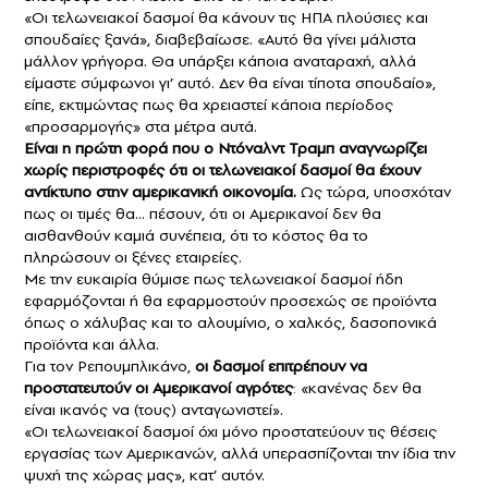
«Οι τελωνειακοί δασμοί θα κάνουν τις ΗΠΑ πλούσιες και
σπουδαίες ξανά», διαβεβαίωσε. «Αυτό θα γίνει μάλιστα
μάλλον γρήγορα. Θα υπάρξει κάποια αναταραχή, αλλά
είμαστε σύμφωνοι γι’ αυτό. Δεν θα είναι τίποτα σπουδαίο»,
είπε, εκτιμώντας πως θα χρειαστεί κάποια περίοδος
«προσαρμογής» στα μέτρα αυτά.
Είναι η πρώτη φορά που ο Ντόναλντ Τραμπ αναγνωρίζει
χωρίς περιστροφές ότι οι τελωνειακοί δασμοί θα έχουν
αντίκτυπο στην αμερικανική οικονομία.
Ως τώρα, υποσχόταν
πως οι τιμές θα… πέσουν, ότι οι Αμερικανοί δεν θα
αισθανθούν καμιά συνέπεια, ότι το κόστος θα το
πληρώσουν οι ξένες εταιρείες.
Με την ευκαιρία θύμισε πως τελωνειακοί δασμοί ήδη
εφαρμόζονται ή θα εφαρμοστούν προσεχώς σε προϊόντα
όπως ο χάλυβας και το αλουμίνιο, ο χαλκός, δασοπονικά
προϊόντα και άλλα.
Για τον Ρεπουμπλικάνο,
οι δασμοί επιτρέπουν να
προστατευτούν οι Αμερικανοί αγρότες
: «κανένας δεν θα
είναι ικανός να (τους) ανταγωνιστεί».
«Οι τελωνειακοί δασμοί όχι μόνο προστατεύουν τις θέσεις
εργασίας των Αμερικανών, αλλά υπερασπίζονται την ίδια την
ψυχή της χώρας μας», κατ’ αυτόν.