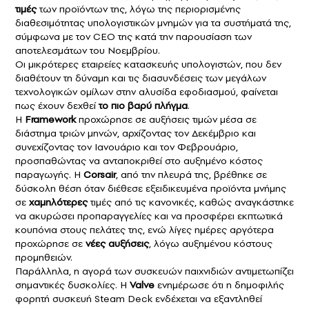
τιμές
των προϊόντων της, λόγω της περιορισμένης
διαθεσιμότητας υπολογιστικών μνημών για τα συστήματά της,
σύμφωνα με τον CEO της κατά την παρουσίαση των
αποτελεσμάτων του Νοεμβρίου.
Οι μικρότερες εταιρείες κατασκευής υπολογιστών, που δεν
διαθέτουν τη δύναμη και τις διασυνδέσεις των μεγάλων
τεχνολογικών ομίλων στην αλυσίδα εφοδιασμού, φαίνεται
πως έχουν δεχθεί
το πιο βαρύ πλήγμα
.
Η
Framework
προχώρησε σε αυξήσεις τιμών μέσα σε
διάστημα τριών μηνών, αρχίζοντας τον Δεκέμβριο και
συνεχίζοντας τον Ιανουάριο και τον Φεβρουάριο,
προσπαθώντας να ανταποκριθεί στο αυξημένο κόστος
παραγωγής. Η
Corsair
, από την πλευρά της, βρέθηκε σε
δύσκολη θέση όταν διέθεσε εξειδικευμένα προϊόντα μνήμης
σε
χαμηλότερες
τιμές από τις κανονικές, καθώς αναγκάστηκε
να ακυρώσει προπαραγγελίες και να προσφέρει εκπτωτικά
κουπόνια στους πελάτες της, ενώ λίγες ημέρες αργότερα
προχώρησε σε
νέες αυξήσεις
, λόγω αυξημένου κόστους
προμηθειών.
Παράλληλα, η αγορά των συσκευών παιχνιδιών αντιμετωπίζει
σημαντικές δυσκολίες. Η
Valve
ενημέρωσε ότι η δημοφιλής
φορητή συσκευή Steam Deck ενδέχεται να εξαντληθεί