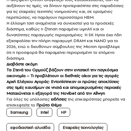
αυξάνουν τις τιμές, να δίνουν προτεραιότητα στις παραδόσεις
για τις εταιρείες τεχνητής νοημοσύνης και, σε ορισμένες
περιπτώσεις, να παράγουν περισσότερα HBM.
Η έλλειψη τσιπ αναμένεται να συνεχιστεί για το προσεχές
διάστημα, καθώς η ζήτηση παραμένει υψηλή και οι
δυνατότητες παραγωγής περιορισμένες. Η SK Hynix έχει ήδη
εξασφαλίσει την πλήρη παραγωγή DRAM και NAND για το
2026, ενώ ο διευθύνων σύμβουλος της Micron προέβλεψε
ότι η προσφορά θα παραμείνει περιορισμένη το επόμενο
διάστημα.
Διαβάστε ακόμη
Τα Στενά του Ορμούζ βάζουν στην εντατική την παγκόσμια
οικονομία – Τι προβλέπουν οι διεθνείς οίκοι για τις αγορές
Αρχή Ελέγχου Αγοράς: Εντοπίστηκαν οι πρώτες αποκλίσεις
στις τιμές καυσίμων σε νησιά και απομακρυσμένες περιοχές
Ματαιώνεται η εξαγορά της Novibet από την Allwyn
Για όλες τις υπόλοιπες
ειδήσεις
της επικαιρότητας μπορείτε να
επισκεφτείτε το
Πρώτο Θέμα
Samsung
Intel
HP
εφοδιαστική αλυσίδα
Εταιρείες τεχνολογίας