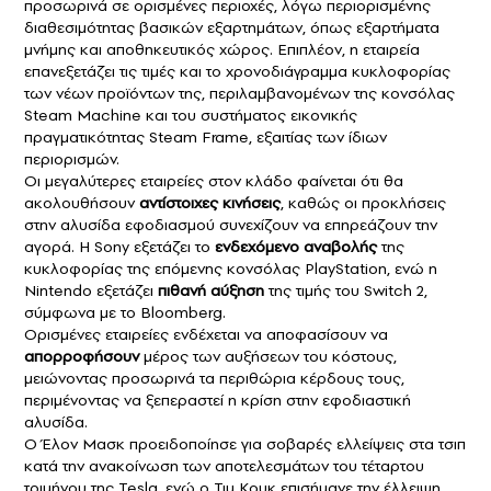
προσωρινά σε ορισμένες περιοχές, λόγω περιορισμένης
διαθεσιμότητας βασικών εξαρτημάτων, όπως εξαρτήματα
μνήμης και αποθηκευτικός χώρος. Επιπλέον, η εταιρεία
επανεξετάζει τις τιμές και το χρονοδιάγραμμα κυκλοφορίας
των νέων προϊόντων της, περιλαμβανομένων της κονσόλας
Steam Machine και του συστήματος εικονικής
πραγματικότητας Steam Frame, εξαιτίας των ίδιων
περιορισμών.
Οι μεγαλύτερες εταιρείες στον κλάδο φαίνεται ότι θα
ακολουθήσουν
αντίστοιχες κινήσεις
, καθώς οι προκλήσεις
στην αλυσίδα εφοδιασμού συνεχίζουν να επηρεάζουν την
αγορά. Η
Sony
εξετάζει το
ενδεχόμενο
αναβολής
της
κυκλοφορίας της επόμενης κονσόλας PlayStation, ενώ η
Nintendo
εξετάζει
πιθανή αύξηση
της τιμής του Switch 2,
σύμφωνα με το
Bloomberg
.
Ορισμένες εταιρείες ενδέχεται να αποφασίσουν να
απορροφήσουν
μέρος των αυξήσεων του κόστους,
μειώνοντας προσωρινά τα περιθώρια κέρδους τους,
περιμένοντας να ξεπεραστεί η κρίση στην εφοδιαστική
αλυσίδα.
Ο
Έλον Μασκ
προειδοποίησε για σοβαρές ελλείψεις στα τσιπ
κατά την ανακοίνωση των αποτελεσμάτων του τέταρτου
τριμήνου της Tesla, ενώ ο
Τιμ Κουκ
επισήμανε την έλλειψη