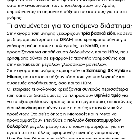
κατά την ανακοίνωση των αποτελεσμάτων της Apple,
σημειώνοντας τη σημαντική αύξηση του κόστους για τα τσιπ
μνήμης.
Τι αναμένεται για το επόμενο διάστημα;
Στην αγορά τσιπ μνήμης ξεχωρίζουν
τρία βασικά είδη
, καθένα
με διαφορετική χρήση: τα
DRAM
, που χρησιμοποιούνται για
γρήγορη μνήμη στους υπολογιστές, τα
NAND
, που
προορίζονται για αποθήκευση δεδομένων, και τα
HBM
, που
χρησιμοποιούνται σε εφαρμογές
τεχνητής νοημοσύνης
και
στην εκπαίδευση μεγάλων γλωσσικών μοντέλων.
Στην αγορά τσιπ μνήμης κυριαρχούν οι
Samsung
,
SK Hynix
και
Micron
, που κατασκευάζουν τόσο τσιπ για υπολογιστές και
συσκευές αποθήκευσης, όσο και τα HBM.
Οι
εταιρείες τεχνολογίας
χρειάζονται συνεχώς περισσότερα
τσιπ και είναι διατεθειμένες να πληρώσουν
υψηλές τιμές
για
να τα εξασφαλίσουν πρώτες από τα εργοστάσια, αποκτώντας
έτσι
πλεονέκτημα
απέναντι στις εταιρείες καταναλωτικών
προϊόντων. Εταιρείες όπως η
Microsoft
και η
Meta
να
προγραμματίζουν επενδύσεις
πολλών δισεκατομμυρίων
δολαρίων
, μεγάλο μέρος των οποίων προορίζεται για την
αγορά τσιπ και άλλες εφαρμογές τεχνητής νοημοσύνης.
Η αυξημένη ζήτηση αναγκάζει τους κατασκευαστές τσιπ να