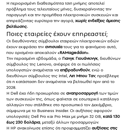
Η περιορισμένη διαθεσιμότητα τσιπ μνήμης αποτελεί
πρόβλημα τους τελευταίους μήνες, δυσχεραίνοντας την
παραγωγή και την προμήθεια
ηλεκτρονικών συσκευών
και
επηρεάζοντας ευρύτερα την αγορά,
χωρίς ενδείξεις άμεσης
βελτίωσης.
Ποιες εταιρείες έχουν επηρεαστεί;
Οι διευθύνοντες σύμβουλοι εταιρειών ηλεκτρονικών ειδών
έχουν εκφράσει την
ανησυχία
τους για το φαινόμενο αυτό,
που ορισμένοι αποκαλούν «
RAMageddon
».
Την περασμένη εβδομάδα, ο
Γιανγκ Γιουάνκινγκ
, διευθύνων
σύμβουλος της
Lenovo
, ανέφερε ότι οι πωλήσεις
υπολογιστών αναμένεται να
επιβραδυνθούν
, ενώ ο
διευθύνων σύμβουλος της
Intel
,
Λιπ Μπου Ταν
, προέβλεψε
ότι η κατάσταση δεν αναμένεται να βελτιωθεί πριν από το
2028.
Η
Dell
έχει ήδη προχωρήσει σε
αναπροσαρμογή
των τιμών
των συσκευών της, όπως φαίνεται σε εσωτερικό κατάλογο
αλλαγών που στάλθηκε στο προσωπικό τον Δεκέμβριο,
σύμφωνα με το
Business Insider
. Οι αυξήσεις αφορούν
υπολογιστές Dell Pro και Pro Max με μνήμη 32 GB,
κατά 130
έως 230 δολάρια
, μεταξύ άλλων προσαρμογών.
Η
HP
ανακοίνωσε επίσης ότι προγραμματίζει
αυξήσεις στις