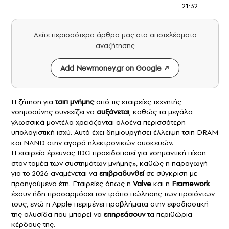
21:32
Δείτε περισσότερα άρθρα μας στα αποτελέσματα
αναζήτησης
Add Newmoney.gr on Google
Η ζήτηση για
τσιπ μνήμης
από τις εταιρείες τεχνητής
νοημοσύνης συνεχίζει να
αυξάνεται
, καθώς τα μεγάλα
γλωσσικά μοντέλα χρειάζονται ολοένα περισσότερη
υπολογιστική ισχύ. Αυτό έχει δημιουργήσει έλλειψη τσιπ DRAM
και NAND στην αγορά ηλεκτρονικών συσκευών.
Η εταιρεία έρευνας IDC προειδοποιεί για «σημαντική πίεση
στον τομέα των συστημάτων μνήμης», καθώς η παραγωγή
για το 2026 αναμένεται να
επιβραδυνθεί
σε σύγκριση με
προηγούμενα έτη. Εταιρείες όπως η
Valve
και η
Framework
έχουν ήδη προσαρμόσει τον τρόπο πώλησης των προϊόντων
τους, ενώ η
Apple
περιμένει προβλήματα στην εφοδιαστική
της αλυσίδα που μπορεί να
επηρεάσουν
τα περιθώρια
κέρδους της.