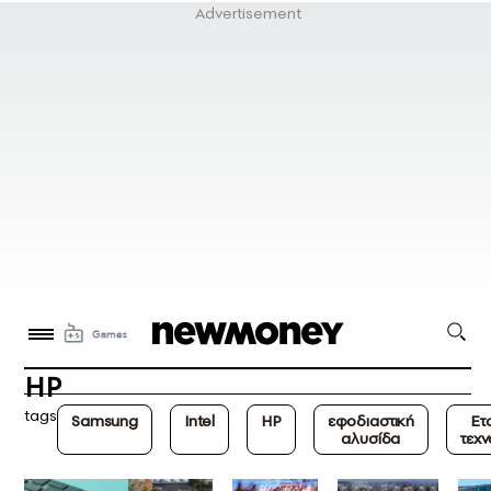
HP
tags
Samsung
Intel
HP
εφοδιαστική
Ετ
αλυσίδα
τεχ