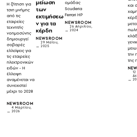
μείωση
ομάδας
Η ζήτηση για
και 
των
Scuderia
τσιπ μνήμης
χαμη
Ferrari HP
εκτιμήσεω
από τις
κέρδ
εταιρείες
ν για τα
NEWSROOM
μετο
26 Απριλίου,
τεχνητής
κέρδη
πωλή
2024
νοημοσύνης
κλάδ
NEWSROOM
δημιουργεί
γενι
29 Μαΐου,
σοβαρές
2025
μειω
ελλείψεις για
την 
τις εταιρείες
της 
ηλεκτρονικών
ειδών - Η
NE
12
έλλειψη
Δε
αναμένεται να
20
συνεχιστεί
μέχρι το 2028
NEWSROOM
4 Μαρτίου,
2026