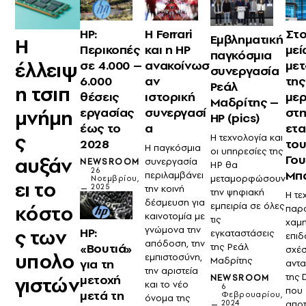
HP:
Η Ferrari
Στο
Εμβληματική
Η
Περικοπές
και η HP
μεί
παγκόσμια
έλλειψ
σε 4.000 –
ανακοίνωσ
μετ
συνεργασία
6.000
αν
της
Ρεάλ
η τσιπ
θέσεις
ιστορική
μερ
Μαδρίτης –
εργασίας
συνεργασί
στη
μνήμη
HP (pics)
έως το
α
ετα
ς
Η τεχνολογία και
2028
το
Η παγκόσμια
οι υπηρεσίες της
Γο
αυξάν
συνεργασία
NEWSROOM
HP θα
26
Μπ
περιλαμβάνει
μεταμορφώσουν
Νοεμβρίου,
ει το
2025
την κοινή
την ψηφιακή
Η τε
δέσμευση για
εμπειρία σε όλες
κόστο
παρο
καινοτομία με
τις
χαμη
γνώμονα την
ς των
HP:
εγκαταστάσεις
επιδ
απόδοση, την
«Βουτιά»
της Ρεάλ
σχέσ
υπολο
εμπιστοσύνη,
Μαδρίτης
για τη
αντα
την αριστεία
της D
μετοχή
γιστών
NEWSROOM
και το νέο
6
που
μετά τη
Φεβρουαρίου,
όνομα της
2024
αποτ