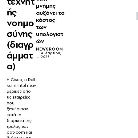
τεχνητ
μνήμης
ής
αυξάνει το
κόστος
νοημο
των
σύνης
υπολογιστ
ών
(διαγρ
NEWSROOM
άμματ
4 Μαρτίου,
2026
α)
Η Cisco, η Dell
και η Intel ήταν
μερικές από
τις εταιρείες
που
ξεχώρισαν
κατά τη
διάρκεια της
τρέλας των
dot-com και