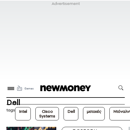
Dell
tags
Intel
Cisco
Dell
μετοχές
Nτόναλν
Systems