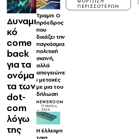
ΦΟΡΤΩΣΗ
ΠΕΡΙΣΣΟΤΕΡΩΝ
Τραμπ: Ο
Δυναμι
πρόεδρος
κό
που
διχάζει την
come
παγκόσμια
πολιτική
back
σκηνή,
για τα
αλλά
απογειώνε
ονόμα
ι μετοχές
τα των
με μια του
δήλωση
dot-
NEWSROOM
com
11 Μαΐου,
2026
λόγω
της
Η έλλειψη
τσιπ