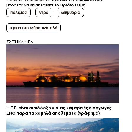
μπορείτε να επισκεφτείτε το
Πρώτο Θέμα
πόλεμος
νερό
λειψυδρία
κρίση στη Μέση Ανατολή
ΣXETIKA NEA
H E.E. είναι αισιόδοξη για τις χειμερινές εισαγωγές
LNG παρά τα χαμηλά αποθέματα (γράφημα)