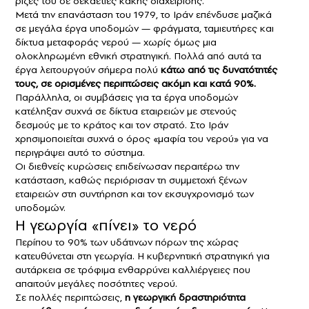
ρίζες του σε δεκαετίες κακής διαχείρισης.
Μετά την επανάσταση του 1979, το Ιράν επένδυσε μαζικά
σε μεγάλα έργα υποδομών — φράγματα, ταμιευτήρες και
δίκτυα μεταφοράς νερού — χωρίς όμως μια
ολοκληρωμένη εθνική στρατηγική. Πολλά από αυτά τα
έργα λειτουργούν σήμερα πολύ
κάτω από τις δυνατότητές
τους, σε ορισμένες περιπτώσεις ακόμη και κατά 90%.
Παράλληλα, οι συμβάσεις για τα έργα υποδομών
κατέληξαν συχνά σε δίκτυα εταιρειών με στενούς
δεσμούς με το κράτος και τον στρατό. Στο Ιράν
χρησιμοποιείται συχνά ο όρος «μαφία του νερού» για να
περιγράψει αυτό το σύστημα.
Οι διεθνείς κυρώσεις επιδείνωσαν περαιτέρω την
κατάσταση, καθώς περιόρισαν τη συμμετοχή ξένων
εταιρειών στη συντήρηση και τον εκσυγχρονισμό των
υποδομών.
Η γεωργία «πίνει» το νερό
Περίπου το 90% των υδάτινων πόρων της χώρας
κατευθύνεται στη γεωργία. Η κυβερνητική στρατηγική για
αυτάρκεια σε τρόφιμα ενθαρρύνει καλλιέργειες που
απαιτούν μεγάλες ποσότητες νερού.
Σε πολλές περιπτώσεις,
η γεωργική δραστηριότητα