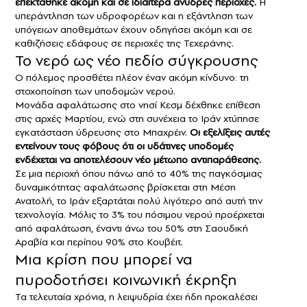
επεκτάθηκε ακόμη και σε ιδιαίτερα άνυδρες περιοχές.
Η
υπεράντληση των υδροφορέων και η εξάντληση των
υπόγειων αποθεμάτων έχουν οδηγήσει ακόμη και σε
καθιζήσεις εδάφους σε περιοχές της Τεχεράνης.
Το νερό ως νέο πεδίο σύγκρουσης
Ο πόλεμος προσθέτει πλέον έναν ακόμη κίνδυνο: τη
στοχοποίηση των υποδομών νερού.
Μονάδα αφαλάτωσης στο νησί Κεσμ δέχθηκε επίθεση
στις αρχές Μαρτίου, ενώ στη συνέχεια το Ιράν χτύπησε
εγκατάσταση ύδρευσης στο Μπαχρέιν.
Οι εξελίξεις αυτές
εντείνουν τους φόβους ότι οι υδάτινες υποδομές
ενδέχεται να αποτελέσουν νέο μέτωπο αντιπαράθεσης.
Σε μια περιοχή όπου πάνω από το 40% της παγκόσμιας
δυναμικότητας αφαλάτωσης βρίσκεται στη Μέση
Ανατολή, το Ιράν εξαρτάται πολύ λιγότερο από αυτή την
τεχνολογία. Μόλις το 3% του πόσιμου νερού προέρχεται
από αφαλάτωση, έναντι άνω του 50% στη Σαουδική
Αραβία και περίπου 90% στο Κουβέιτ.
Μια κρίση που μπορεί να
πυροδοτήσει κοινωνική έκρηξη
Τα τελευταία χρόνια, η λειψυδρία έχει ήδη προκαλέσει