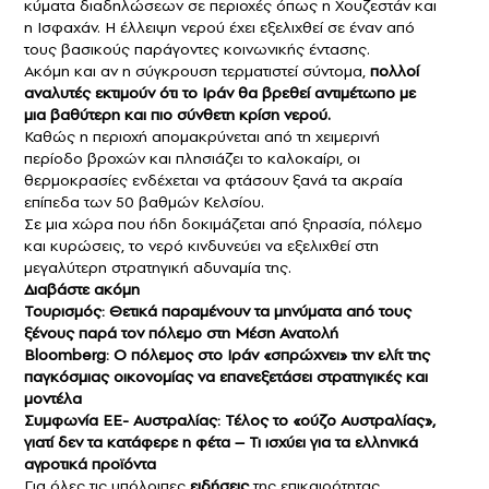
κύματα διαδηλώσεων σε περιοχές όπως η Χουζεστάν και
η Ισφαχάν. Η έλλειψη νερού έχει εξελιχθεί σε έναν από
τους βασικούς παράγοντες κοινωνικής έντασης.
Ακόμη και αν η σύγκρουση τερματιστεί σύντομα,
πολλοί
αναλυτές εκτιμούν ότι το Ιράν θα βρεθεί αντιμέτωπο με
μια βαθύτερη και πιο σύνθετη κρίση νερού.
Καθώς η περιοχή απομακρύνεται από τη χειμερινή
περίοδο βροχών και πλησιάζει το καλοκαίρι, οι
θερμοκρασίες ενδέχεται να φτάσουν ξανά τα ακραία
επίπεδα των 50 βαθμών Κελσίου.
Σε μια χώρα που ήδη δοκιμάζεται από ξηρασία, πόλεμο
και κυρώσεις, το νερό κινδυνεύει να εξελιχθεί στη
μεγαλύτερη στρατηγική αδυναμία της.
Διαβάστε ακόμη
Τουρισμός: Θετικά παραμένουν τα μηνύματα από τους
ξένους παρά τον πόλεμο στη Μέση Ανατολή
Bloomberg: Ο πόλεμος στο Ιράν «σπρώχνει» την ελίτ της
παγκόσμιας οικονομίας να επανεξετάσει στρατηγικές και
μοντέλα
Συμφωνία ΕΕ- Αυστραλίας: Τέλος το «ούζο Αυστραλίας»,
γιατί δεν τα κατάφερε η φέτα – Τι ισχύει για τα ελληνικά
αγροτικά προϊόντα
Για όλες τις υπόλοιπες
ειδήσεις
της επικαιρότητας