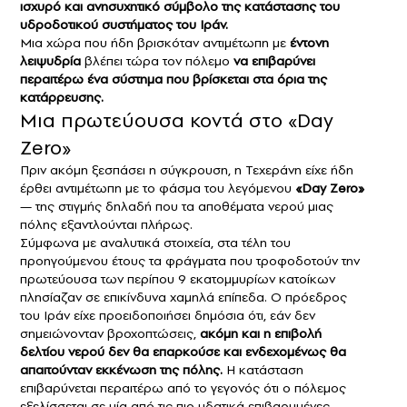
ισχυρό και ανησυχητικό σύμβολο της κατάστασης του
υδροδοτικού συστήματος του Ιράν.
Μια χώρα που ήδη βρισκόταν αντιμέτωπη με
έντονη
λειψυδρία
βλέπει τώρα τον πόλεμο
να επιβαρύνει
περαιτέρω ένα σύστημα που βρίσκεται στα όρια της
κατάρρευσης.
Μια πρωτεύουσα κοντά στο «Day
Zero»
Πριν ακόμη ξεσπάσει η σύγκρουση, η Τεχεράνη είχε ήδη
έρθει αντιμέτωπη με το φάσμα του λεγόμενου
«Day Zero»
— της στιγμής δηλαδή που τα αποθέματα νερού μιας
πόλης εξαντλούνται πλήρως.
Σύμφωνα με αναλυτικά στοιχεία, στα τέλη του
προηγούμενου έτους τα φράγματα που τροφοδοτούν την
πρωτεύουσα των περίπου 9 εκατομμυρίων κατοίκων
πλησίαζαν σε επικίνδυνα χαμηλά επίπεδα. Ο πρόεδρος
του Ιράν είχε προειδοποιήσει δημόσια ότι, εάν δεν
σημειώνονταν βροχοπτώσεις,
ακόμη και η επιβολή
δελτίου νερού δεν θα επαρκούσε και ενδεχομένως θα
απαιτούνταν εκκένωση της πόλης.
Η κατάσταση
επιβαρύνεται περαιτέρω από το γεγονός ότι ο πόλεμος
εξελίσσεται σε μία από τις πιο υδατικά επιβαρυμένες