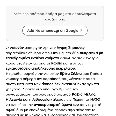
Δείτε περισσότερα άρθρα μας στα αποτελέσματα
αναζήτησης
Add Newmoney.gr on Google
Ο
Λετονός
υπουργός Άμυνας
Άντρις Σπρουντς
παραιτήθηκε σήμερα αφού την Πέμπτη δύο
ουκρανικά μη
επανδρωμένα εναέρια οχήματα
εισήλθαν στον εναέριο
χώρο της Λετονίας από τη
Ρωσία
και έπληξαν
εγκαταστάσεις αποθήκευσης πετρελαίου.
Η πρωθυπουργός της Λετονίας
Εβίκα Σιλίνια
είχε ζητήσει
νωρίτερα σήμερα την παραίτησή του, λέγοντας ότι τα
συστήματα κατά των
drones
δεν αναπτύχθηκαν αρκετά
γρήγορα. Διόρισε νέο υπουργό Άμυνας τον
συνταγματάρχη του λετονικού στρατού
Ράιβις Μέλνις.
Η
Λετονία
και η
Λιθουανία
κάλεσαν την Πέμπτη το
ΝΑΤΟ
να ενισχύσει την
αντιαεροπορική άμυνά του
στην περιοχή
αφού δύο μη επανδρωμένα αεροσκάφη πέρασαν τα
σύνορα με τη Ρωσία και εξερράγησαν σε εγκατάσταση