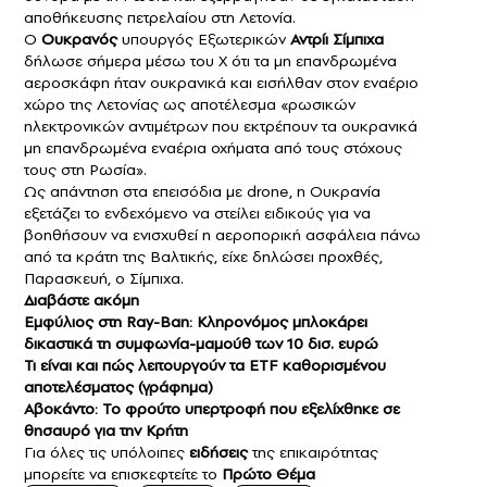
αποθήκευσης πετρελαίου στη Λετονία.
Ο
Oυκρανός
υπουργός Εξωτερικών
Αντρίι Σίμπιχα
δήλωσε σήμερα μέσω του X ότι τα μη επανδρωμένα
αεροσκάφη ήταν ουκρανικά και εισήλθαν στον εναέριο
χώρο της Λετονίας ως αποτέλεσμα «ρωσικών
ηλεκτρονικών αντιμέτρων που εκτρέπουν τα ουκρανικά
μη επανδρωμένα εναέρια οχήματα από τους στόχους
τους στη Ρωσία».
Ως απάντηση στα επεισόδια με drone, η Ουκρανία
εξετάζει το ενδεχόμενο να στείλει ειδικούς για να
βοηθήσουν να ενισχυθεί η αεροπορική ασφάλεια πάνω
από τα κράτη της Βαλτικής, είχε δηλώσει προχθές,
Παρασκευή, ο Σίμπιχα.
Διαβάστε ακόμη
Εμφύλιος στη Ray-Ban: Κληρονόμος μπλοκάρει
δικαστικά τη συμφωνία-μαμούθ των 10 δισ. ευρώ
Τι είναι και πώς λειτουργούν τα ETF καθορισμένου
αποτελέσματος (γράφημα)
Αβοκάντο: Το φρούτο υπερτροφή που εξελίχθηκε σε
θησαυρό για την Κρήτη
Για όλες τις υπόλοιπες
ειδήσεις
της επικαιρότητας
μπορείτε να επισκεφτείτε το
Πρώτο Θέμα