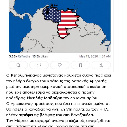
Ο Ρεπουμπλικάνος μεγιστάνας καυχιέται συχνά πως έχει
τον πλήρη έλεγχο του κράτους της Λατινικής Αμερικής,
μετά την αιματηρή αμερικανική στρατιωτική επιχείρηση
που είχε αποτέλεσμα να αιχμαλωτιστεί ο πρώην
πρόεδρος
Νικολάς Μαδούρο
την 3η Ιανουαρίου.
Ο Αμερικανός πρόεδρος, που έχει πει επανειλημμένα ότι
θα ήθελε ο Καναδάς να γίνει «η 51η πολιτεία» των ΗΠΑ,
πλέο
ν στρέφει τις βλέψεις του στη Βενεζουέλα.
Τον Μάρτιο, με αφορμή αγώνα μπέιζμπολ, αναφέρθηκε
στην πιθανότητα. «Γίνονται ωραία πράγματα στη