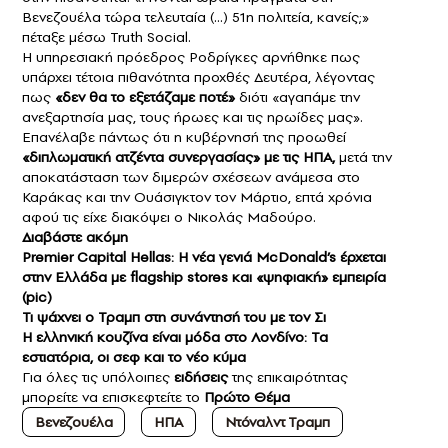
Βενεζουέλα τώρα τελευταία (…) 51η πολιτεία, κανείς;»
πέταξε μέσω Truth Social.
Η υπηρεσιακή πρόεδρος Ροδρίγκες αρνήθηκε πως
υπάρχει τέτοια πιθανότητα προχθές Δευτέρα, λέγοντας
πως
«δεν θα το εξετάζαμε ποτέ»
διότι «αγαπάμε την
ανεξαρτησία μας, τους ήρωες και τις ηρωίδες μας».
Επανέλαβε πάντως ότι η κυβέρνησή της προωθεί
«διπλωματική ατζέντα συνεργασίας» με τις ΗΠΑ,
μετά την
αποκατάσταση των διμερών σχέσεων ανάμεσα στο
Καράκας και την Ουάσιγκτον τον Μάρτιο, επτά χρόνια
αφού τις είχε διακόψει ο Νικολάς Μαδούρο.
Διαβάστε ακόμη
Premier Capital Hellas: Η νέα γενιά McDonald’s έρχεται
στην Ελλάδα με flagship stores και «ψηφιακή» εμπειρία
(pic)
Τι ψάχνει ο Τραμπ στη συνάντησή του με τον Σι
Η ελληνική κουζίνα είναι μόδα στο Λονδίνο: Τα
εστιατόρια, οι σεφ και το νέο κύμα
Για όλες τις υπόλοιπες
ειδήσεις
της επικαιρότητας
μπορείτε να επισκεφτείτε το
Πρώτο Θέμα
Βενεζουέλα
ΗΠΑ
Ντόναλντ Τραμπ