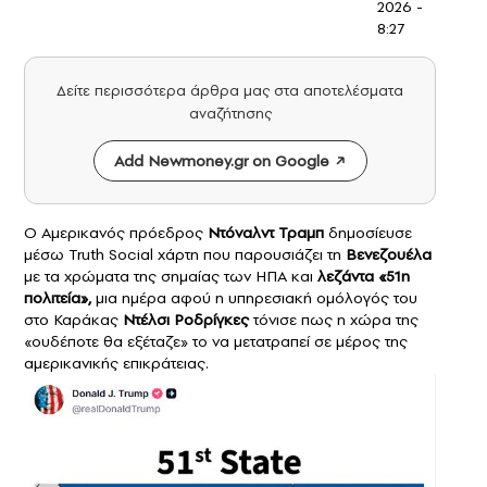
2026 -
8:27
Δείτε περισσότερα άρθρα μας στα αποτελέσματα
αναζήτησης
Add Newmoney.gr on Google
Ο Αμερικανός πρόεδρος
Ντόναλντ Τραμπ
δημοσίευσε
μέσω Truth Social χάρτη που παρουσιάζει τ
η
Βενεζουέλα
με τα χρώματα της σημαίας των ΗΠΑ και
λεζάντα «51η
πολιτεία»,
μια ημέρα αφού η υπηρεσιακή ομόλογός του
στο Καράκας
Ντέλσι Ροδρίγκες
τόνισε πως η χώρα της
«ουδέποτε θα εξέταζε» το να μετατραπεί σε μέρος της
αμερικανικής επικράτειας.