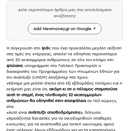
Δείτε περισσότερα άρθρα μας στα αποτελέσματα
αναζήτησης
Add Newmoney.gr on Google
Η σύγκρουση στο
Ιράν
, που έχει προκαλέσει μεγάλη αύξηση
στις τιμές της ενέργειας, απειλεί να οδηγήσει περισσότερα
από 30 εκατομμύρια ανθρώπους σε όλο τον κόσμο στη
φτώχεια
, υπογράμμισε στο Γαλλικό Πρακτορείο ο
διαχειριστής του Προγράμματος των Ηνωμένων Εθνών για
την Ανάπτυξη (UNDP) Αλεξάντερ Ντε Κροο.
«Κάναμε μια μελέτη έπειτα από έξι εβδομάδες πολέμου και η
εκτίμησή μας είναι ότι,
ακόμη κι αν ο πόλεμος σταματούσε
αυτή τη στιγμή, ένας πληθυσμός 32 εκατομμυρίων
ανθρώπων θα οδηγηθεί στην επισφάλεια
σε 160 χώρες»,
είπε.
«Αυτή είναι
ανάπτυξη οπισθοδρόμησης
», δήλωσε.
«Χρειάζονται δεκαετίες για να οικοδομηθούν σταθερές
κοινωνίες, για να αναπτυχθεί μια τοπική οικονομία, αρκεί
ένας πόλεμος λίγων εβδομάδων για να τα καταστρέψει».