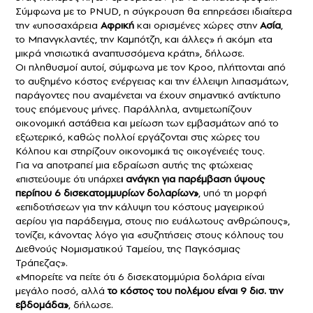
Σύμφωνα με το PNUD, η σύγκρουση θα επηρεάσει ιδιαίτερα
την «υποσαχάρεια
Αφρική
και ορισμένες χώρες στην
Ασία
,
το Μπανγκλαντές, την Καμπότζη, και άλλες» ή ακόμη «τα
μικρά νησιωτικά αναπτυσσόμενα κράτη», δήλωσε.
Οι πληθυσμοί αυτοί, σύμφωνα με τον Κροο, πλήττονται από
το αυξημένο κόστος ενέργειας και την έλλειψη λιπασμάτων,
παράγοντες που αναμένεται να έχουν σημαντικό αντίκτυπο
τους επόμενους μήνες. Παράλληλα, αντιμετωπίζουν
οικονομική αστάθεια και μείωση των εμβασμάτων από το
εξωτερικό, καθώς πολλοί εργάζονται στις χώρες του
Κόλπου και στηρίζουν οικονομικά τις οικογένειές τους.
Για να αποτραπεί μια εδραίωση αυτής της φτώχειας
«πιστεύουμε ότι υπάρχε
ι ανάγκη για παρέμβαση ύψους
περίπου 6 δισεκατομμυρίων δολαρίων»
, υπό τη μορφή
«επιδοτήσεων για την κάλυψη του κόστους μαγειρικού
αερίου για παράδειγμα, στους πιο ευάλωτους ανθρώπους»,
τονίζει, κάνοντας λόγο για «συζητήσεις στους κόλπους του
Διεθνούς Νομισματικού Ταμείου, της Παγκόσμιας
Τράπεζας».
«Μπορείτε να πείτε ότι 6 δισεκατομμύρια δολάρια είναι
μεγάλο ποσό, αλλά
το κόστος του πολέμου είναι 9 δισ. την
εβδομάδα»
, δήλωσε.