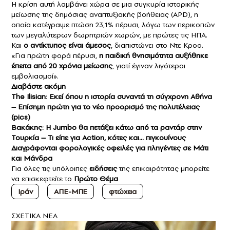
Η κρίση αυτή λαμβάνει χώρα σε μια συγκυρία ιστορικής
μείωσης της δημόσιας αναπτυξιακής βοήθειας (APD), η
οποία κατέγραψε πτώση 23,1% πέρυσι, λόγω των περικοπών
των μεγαλύτερων δωρητριών χωρών, με πρώτες τις ΗΠΑ.
Και
ο αντίκτυπος είναι άμεσος
, διαπιστώνει στο Ντε Κροο.
«Για πρώτη φορά πέρυσι,
η παιδική θνησιμότητα αυξήθηκε
έπειτα από 20 χρόνια μείωσης
, γιατί έγιναν λιγότεροι
εμβολιασμοί».
Διαβάστε ακόμη
The Ilisian: Εκεί όπου η ιστορία συναντά τη σύγχρονη Αθήνα
– Επίσημη πρώτη για το νέο προορισμό της πολυτέλειας
(pics)
Βακάκης: Η Jumbo θα πετάξει κάτω από τα ραντάρ στην
Τουρκία – Τι είπε για Action, κότες και… πιγκουίνους
Διαγράφονται φορολογικές οφειλές για πληγέντες σε Μάτι
και Μάνδρα
Για όλες τις υπόλοιπες
ειδήσεις
της επικαιρότητας μπορείτε
να επισκεφτείτε το
Πρώτο Θέμα
Ιράν
ΑΠΕ-ΜΠΕ
φτώχεια
ΣXETIKA NEA