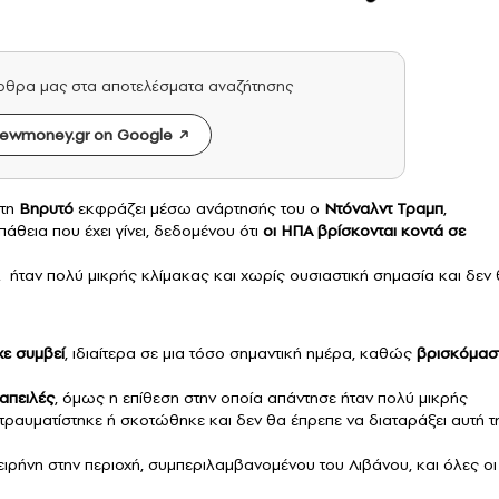
άρθρα μας στα αποτελέσματα αναζήτησης
ewmoney.gr on Google
τη
Βηρυτό
εκφράζει μέσω ανάρτησής του ο
Ντόναλντ Τραμπ
,
θεια που έχει γίνει, δεδομένου ότι
οι ΗΠΑ βρίσκονται κοντά σε
ήλ ήταν πολύ μικρής κλίμακας και χωρίς ουσιαστική σημασία και δεν
χε συμβεί
, ιδιαίτερα σε μια τόσο σημαντική ημέρα, καθώς
βρισκόμασ
 απειλές
, όμως η επίθεση στην οποία απάντησε ήταν πολύ μικρής
 τραυματίστηκε ή σκοτώθηκε και δεν θα έπρεπε να διαταράξει αυτή τ
ιρήνη στην περιοχή, συμπεριλαμβανομένου του Λιβάνου, και όλες οι