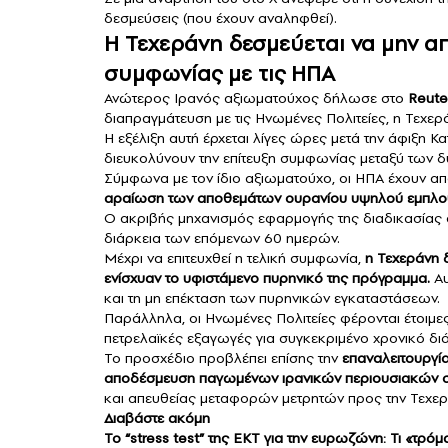
δεσμεύσεις (που έχουν αναληφθεί).
Η Τεχεράνη δεσμεύεται να μην α
συμφωνίας με τις ΗΠΑ
Ανώτερος Ιρανός αξιωματούχος δήλωσε στο
Reute
διαπραγμάτευση με τις Ηνωμένες Πολιτείες, η Τεχε
Η εξέλιξη αυτή έρχεται λίγες ώρες μετά την άφιξη 
διευκολύνουν την επίτευξη συμφωνίας μεταξύ των
Σύμφωνα με τον ίδιο αξιωματούχο, οι ΗΠΑ έχουν απ
αραίωση των αποθεμάτων ουρανίου υψηλού εμπλου
Ο ακριβής μηχανισμός εφαρμογής της διαδικασίας α
διάρκεια των επόμενων 60 ημερών.
Μέχρι να επιτευχθεί η τελική συμφωνία,
η Τεχεράνη 
ενίσχυαν το υφιστάμενο πυρηνικό της πρόγραμμα.
Αυ
και τη μη επέκταση των πυρηνικών εγκαταστάσεων.
Παράλληλα, οι Ηνωμένες Πολιτείες φέρονται έτοιμες
πετρελαϊκές εξαγωγές για συγκεκριμένο χρονικό δι
Το προσχέδιο προβλέπει επίσης την
επαναλειτουργία
αποδέσμευση παγωμένων ιρανικών περιουσιακών σ
και απευθείας μεταφορών μετρητών προς την Τεχερ
Διαβάστε ακόμη
Το “stress test” της ΕΚΤ για την ευρωζώνη: Τι «τρόμ