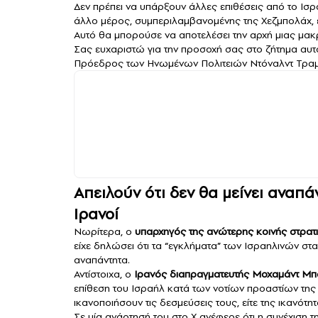
Δεν πρέπει να υπάρξουν άλλες επιθέσεις από το Ισ
άλλο μέρος, συμπεριλαμβανομένης της Χεζμπολάχ, ε
Αυτό θα μπορούσε να αποτελέσει την αρχή μιας μακρ
Σας ευχαριστώ για την προσοχή σας στο ζήτημα αυτ
Πρόεδρος των Ηνωμένων Πολιτειών Ντόναλντ Τραμ
Απειλούν ότι δεν θα μείνει αναπ
Ιρανοί
Νωρίτερα, ο
υπαρχηγός της ανώτερης κοινής στρατι
είχε δηλώσει ότι τα “εγκλήματα” των Ισραηλινών στ
αναπάντητα.
Αντίστοιχα, ο
Ιρανός διαπραγματευτής Μοχαμάντ Μπ
επίθεση του Ισραήλ κατά των νοτίων προαστίων της Β
ικανοποιήσουν τις δεσμεύσεις τους, είτε της ικανότη
Σε μία ανάρτησή του στο Χ ανέφερε ότι η συνέχιση 