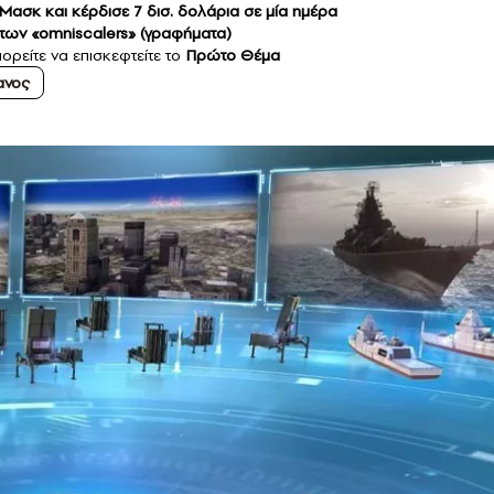
ασκ και κέρδισε 7 δισ. δολάρια σε μία ημέρα
ς των «omniscalers» (γραφήματα)
ορείτε να επισκεφτείτε το
Πρώτο Θέμα
ανος