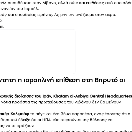
ραήλ οπουδήποτε στον Λίβανο, αλλά ούτε και επιθέσεις από οποιοδή
ναντίον του Ισραήλ.
άς και σπουδαίας ειρήνης. Ας μην την τινάξουμε στον αέρα.
ό.
π.
άντητη η ισραηλινή επίθεση στη Βηρυτό οι
ωτικής διοίκησης του Ιράν, Khatam al-Anbiya Central Headquarters
α νότια προάστια της πρωτεύουσας του Λιβάνου δεν θα μείνουν
ακέρ Καλιμπάφ
το πήγε και ένα βήμα παραπέρα, αναφέροντας ότι η
ηρυτού έδειξε ότι οι ΗΠΑ, είτε στερούνται της θέλησης να
τας να το πράξουν.
της τρέχουσας πορείας θα είναι αδύνατη αν δεν μπορούν να τηρηθούν