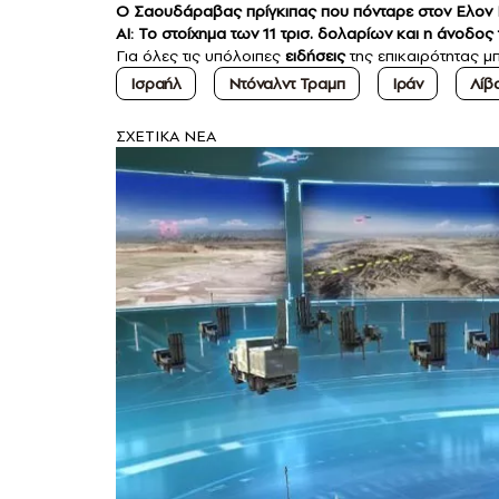
Ο Σαουδάραβας πρίγκιπας που πόνταρε στον Ελον Μ
AI: Το στοίχημα των 11 τρισ. δολαρίων και η άνοδο
Για όλες τις υπόλοιπες
ειδήσεις
της επικαιρότητας μπ
Ισραήλ
Ντόναλντ Τραμπ
Ιράν
Λίβ
ΣXETIKA NEA