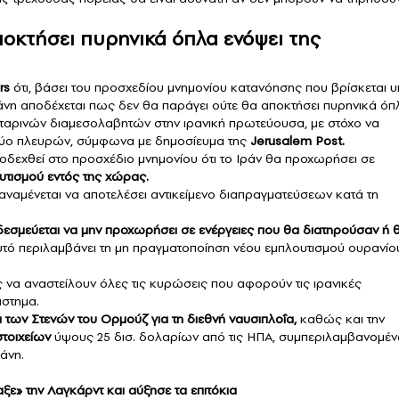
ποκτήσει πυρηνικά όπλα ενόψει της
rs
ότι, βάσει του προσχεδίου μνημονίου κατανόησης που βρίσκεται 
ράνη αποδέχεται πως δεν θα παράγει ούτε θα αποκτήσει πυρηνικά όπ
Καταρινών διαμεσολαβητών στην ιρανική πρωτεύουσα, με στόχο να
 δύο πλευρών, σύμφωνα με δημοσίευμα της
Jerusalem Post.
οδεχθεί στο προσχέδιο μνημονίου ότι το Ιράν θα προχωρήσει σε
τισμού εντός της χώρας.
ναμένεται να αποτελέσει αντικείμενο διαπραγματεύσεων κατά τη
δεσμεύεται να μην προχωρήσει σε ενέργειες που θα διατηρούσαν ή 
τό περιλαμβάνει τη μη πραγματοποίηση νέου εμπλουτισμού ουρανίο
 να αναστείλουν όλες τις κυρώσεις που αφορούν τις ιρανικές
άστημα.
 των Στενών του Ορμούζ για τη διεθνή ναυσιπλοΐα,
καθώς και την
τοιχείων
ύψους 25 δισ. δολαρίων από τις ΗΠΑ, συμπεριλαμβανομέ
άνη.
αξε» την Λαγκάρντ και αύξησε τα επιτόκια