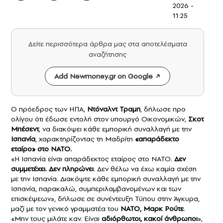
2026 -
11:25
Δείτε περισσότερα άρθρα μας στα αποτελέσματα
αναζήτησης
Add Newmoney.gr on Google
Ο πρόεδρος των ΗΠΑ,
Ντόναλντ Τραμπ
, δήλωσε προ
ολίγου ότι έδωσε εντολή στον υπουργό Οικονομικών,
Σκοτ
Μπέσεντ
, να διακόψει κάθε εμπορική συναλλαγή με την
Ισπανία
, χαρακτηρίζοντας τη Μαδρίτη
«απαράδεκτο
εταίρο» στο ΝΑΤΟ.
«Η Ισπανία είναι απαράδεκτος εταίρος στο ΝΑΤΟ.
Δεν
συμμετέχει. Δεν πληρώνει
. Δεν θέλω να έχω καμία σχέση
με την Ισπανία. Διακόψτε κάθε εμπορική συναλλαγή με την
Ισπανία, παρακαλώ, συμπεριλαμβανομένων και των
επισκέψεων», δήλωσε σε συνέντευξη Τύπου στην Άγκυρα,
μαζί με τον γενικό γραμματέα του
ΝΑΤΟ, Μαρκ Ρούτε
.
«Μην τους μιλάτε καν. Είναι
αδιόρθωτοι, κακοί άνθρωποι
»,