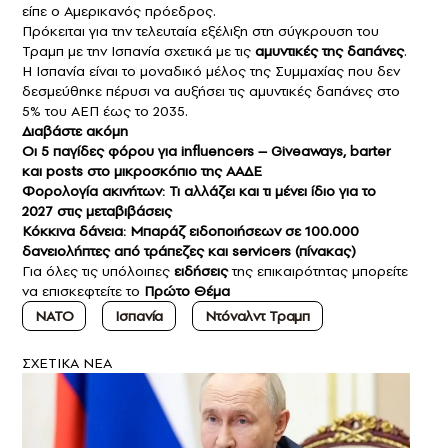
είπε ο Αμερικανός πρόεδρος.
Πρόκειται για την τελευταία εξέλιξη στη σύγκρουση του
Τραμπ με την Ισπανία σχετικά με τις
αμυντικές της δαπάνες
.
Η Ισπανία είναι το μοναδικό μέλος της Συμμαχίας που δεν
δεσμεύθηκε πέρυσι να αυξήσει τις αμυντικές δαπάνες στο
5% του ΑΕΠ έως το 2035.
Διαβάστε ακόμη
Οι 5 παγίδες φόρου για influencers – Giveaways, barter
και posts στο μικροσκόπιο της ΑΑΔΕ
Φορολογία ακινήτων: Τι αλλάζει και τι μένει ίδιο για το
2027 στις μεταβιβάσεις
Κόκκινα δάνεια: Μπαράζ ειδοποιήσεων σε 100.000
δανειολήπτες από τράπεζες και servicers (πίνακας)
Για όλες τις υπόλοιπες
ειδήσεις
της επικαιρότητας μπορείτε
να επισκεφτείτε το
Πρώτο Θέμα
ΝΑΤΟ
Ισπανία
Ντόναλντ Τραμπ
ΣXETIKA NEA