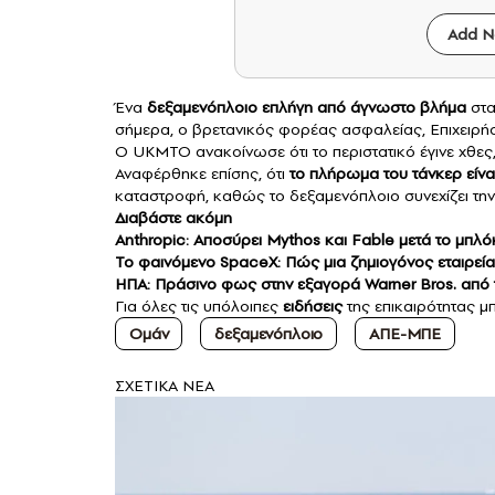
Add N
Ένα
δεξαμενόπλοιο επλήγη από άγνωστο βλήμα
στα
σήμερα, ο βρετανικός φορέας ασφαλείας, Επιχειρ
Ο UKMTO ανακοίνωσε ότι το περιστατικό έγινε χθες
Αναφέρθηκε επίσης, ότι
το πλήρωμα του τάνκερ είν
καταστροφή, καθώς το δεξαμενόπλοιο συνεχίζει την
Διαβάστε ακόμη
Anthropic: Αποσύρει Mythos και Fable μετά το μπλ
Το φαινόμενο SpaceX: Πώς μια ζημιογόνος εταιρεία 
ΗΠΑ: Πράσινο φως στην εξαγορά Warner Bros. από
Για όλες τις υπόλοιπες
ειδήσεις
της επικαιρότητας μπ
Ομάν
δεξαμενόπλοιο
ΑΠΕ-ΜΠΕ
ΣXETIKA NEA