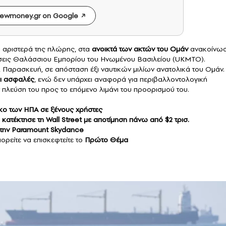
ewmoney.gr on Google
 αριστερά της πλώρης, στα
ανοικτά των ακτών του
Ομάν
ανακοίνω
ήσεις Θαλάσσιου Εμπορίου του Ηνωμένου Βασιλείου (UKMTO).
, Παρασκευή, σε απόσταση έξι ναυτικών μιλίων ανατολικά του Ομάν.
αι ασφαλές
, ενώ δεν υπάρχει αναφορά για περιβαλλοντολογική
 πλεύση του προς το επόμενο λιμάνι του προορισμού του.
όκο των ΗΠΑ σε ξένους χρήστες
κατέκτησε τη Wall Street με αποτίμηση πάνω από $2 τρισ.
 την Paramount Skydance
ορείτε να επισκεφτείτε το
Πρώτο Θέμα