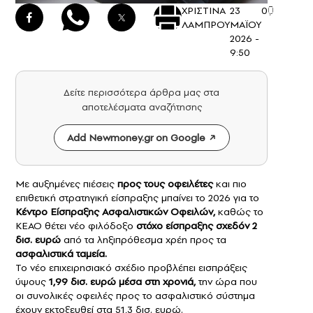
ΧΡΙΣΤΙΝΑ
23
0
ΛΑΜΠΡΟΥ
ΜΑΪΟΥ
2026 -
9:50
Δείτε περισσότερα άρθρα μας στα
αποτελέσματα αναζήτησης
Add Newmoney.gr on Google
Με αυξημένες πιέσεις
προς τους οφειλέτες
και πιο
επιθετική στρατηγική είσπραξης μπαίνει το 2026 για το
Κέντρο Είσπραξης Ασφαλιστικών Οφειλών
,
καθώς το
ΚΕΑΟ θέτει νέο φιλόδοξο
στόχο είσπραξης σχεδόν 2
δισ. ευρώ
από τα ληξιπρόθεσμα χρέη προς τα
ασφαλιστικά ταμεία.
Το νέο επιχειρησιακό σχέδιο προβλέπει εισπράξεις
ύψους
1,99 δισ. ευρώ μέσα στη χρονιά,
την ώρα που
οι συνολικές οφειλές προς το ασφαλιστικό σύστημα
έχουν εκτοξευθεί στα 51,3 δισ. ευρώ.