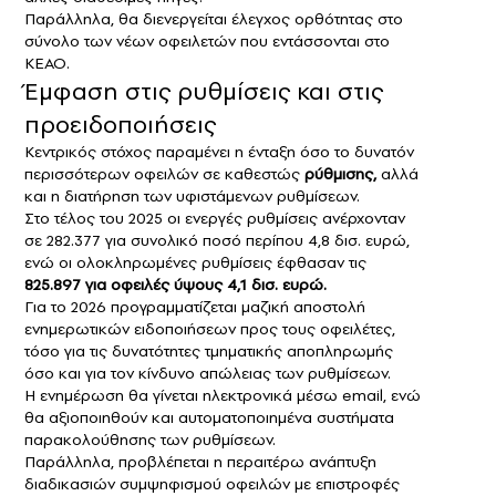
Παράλληλα, θα διενεργείται έλεγχος ορθότητας στο
σύνολο των νέων οφειλετών που εντάσσονται στο
ΚΕΑΟ.
Έμφαση στις ρυθμίσεις και στις
προειδοποιήσεις
Κεντρικός στόχος παραμένει η ένταξη όσο το δυνατόν
περισσότερων οφειλών σε καθεστώς
ρύθμισης
,
αλλά
και η διατήρηση των υφιστάμενων ρυθμίσεων.
Στο τέλος του 2025 οι ενεργές ρυθμίσεις ανέρχονταν
σε 282.377 για συνολικό ποσό περίπου 4,8 δισ. ευρώ,
ενώ οι ολοκληρωμένες ρυθμίσεις έφθασαν τις
825.897 για οφειλές ύψους 4,1 δισ. ευρώ.
Για το 2026 προγραμματίζεται μαζική αποστολή
ενημερωτικών ειδοποιήσεων προς τους οφειλέτες,
τόσο για τις δυνατότητες τμηματικής αποπληρωμής
όσο και για τον κίνδυνο απώλειας των ρυθμίσεων.
Η ενημέρωση θα γίνεται ηλεκτρονικά μέσω email, ενώ
θα αξιοποιηθούν και αυτοματοποιημένα συστήματα
παρακολούθησης των ρυθμίσεων.
Παράλληλα, προβλέπεται η περαιτέρω ανάπτυξη
διαδικασιών συμψηφισμού οφειλών με επιστροφές