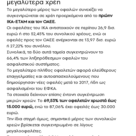
μεγαλύτερα χρέη
Το μεγαλύτερο μέρος των οφειλών συνεχίζει να
συγκεντρώνεται σε χρέη προερχόμενα από το
πρώην
ΙΚΑ-ΕΤΑΜ και τον ΟΑΕΕ.
Οι οφειλέτες του ΙΚΑ αντιστοιχούν σε περίπου 26,9 δισ.
ευρώ ή στο 52,45% του συνολικού χρέους, ενώ οι
οφειλές προς τον ΟΑΕΕ ανέρχονται σε 13,97 δισ. ευρώ
ή 27,22% του συνόλου.
Συνολικά, τα δύο αυτά ταμεία συγκεντρώνουν το
66,4% των ληξιπρόθεσμων οφειλών του
ασφαλιστικού συστήματος.
Το μεγαλύτερο πλήθος οφειλετών αφορά ελεύθερους
επαγγελματίες και αυτοαπασχολούμενους που
δημιούργησαν νέες οφειλές μετά το 2017, ήδη ως
ασφαλισμένοι του ΕΦΚΑ.
Τα στοιχεία δείχνουν επίσης έντονη συγκέντρωση
μικρών χρεών. Το
69,53% των οφειλετών χρωστά έως
15.000 ευρώ,
ενώ το 87,06% έχει οφειλές έως 30.000
ευρώ.
Την ίδια στιγμή όμως, σημαντικό μέρος των συνολικών
χρεών βρίσκεται συγκεντρωμένο σε λίγους
μεγαλοοφειλέτες.