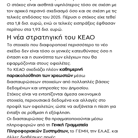
Ο στόχος είναι αισθητά υψηλότερος τόσο σε σχέση με
τον αρχικό περσινό σχεδιασμό όσο και σε σχέση με τις
τελικές επιδόσεις του 2025. Πέρυσι ο στόχος είχε τεθεί
στα 1,8 δισ. ευρώ, ενώ οι τελικές εισπράξεις έφθασαν
περίπου στα 1,93 δισ. ευρώ.
Η νέα στρατηγική του ΚΕΑΟ
Το στοιχείο που διαφοροποιεί περισσότερο το νέο
σχέδιο δεν είναι τόσο οι γενικές κατευθύνσεις όσο η
ένταση και η συχνότητα των ελέγχων που θα
εφαρμόζονται στους οφειλέτες.
Το ΚΕΑΟ σχεδιάζει πλέον
καθημερινή
παρακολούθηση των χρεωστών
μέσω
διασταυρώσεων στοιχείων από πολλαπλές βάσεις
δεδομένων και υπηρεσίες του Δημοσίου.
Στόχος είναι να εντοπίζονται άμεσα οικονομικά
στοιχεία, περιουσιακά δεδομένα και αλλαγές στο
προφίλ των οφειλετών, ώστε να αυξάνεται η πίεση για
ένταξη σε ρύθμιση ή εξόφληση.
Οι διασταυρώσεις θα πραγματοποιούνται μέσω
πληροφοριών από τη
Γενική Γραμματεία
Πληροφοριακών Συστημάτων,
το ΓΕΜΗ, την ΕΛ.ΑΣ. και
άλλες διαθέσιμες πηγές.