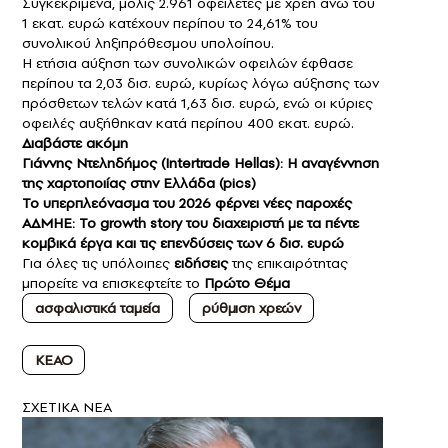
Συγκεκριμένα, μόλις 2.961 οφειλέτες με χρέη άνω του
1 εκατ. ευρώ κατέχουν περίπου το 24,61% του
συνολικού ληξιπρόθεσμου υπολοίπου.
Η ετήσια αύξηση των συνολικών οφειλών έφθασε
περίπου τα 2,03 δισ. ευρώ, κυρίως λόγω αύξησης των
πρόσθετων τελών κατά 1,63 δισ. ευρώ, ενώ οι κύριες
οφειλές αυξήθηκαν κατά περίπου 400 εκατ. ευρώ.
Διαβάστε ακόμη
Γιάννης Ντεληδήμος (Intertrade Hellas): Η αναγέννηση
της χαρτοποιίας στην Ελλάδα (pics)
Το υπερπλεόνασμα του 2026 φέρνει νέες παροχές
ΑΔΜΗΕ: Το growth story του διαχειριστή με τα πέντε
κομβικά έργα και τις επενδύσεις των 6 δισ. ευρώ
Για όλες τις υπόλοιπες
ειδήσεις
της επικαιρότητας
μπορείτε να επισκεφτείτε το
Πρώτο Θέμα
ασφαλιστικά ταμεία
ρύθμιση χρεών
ΚΕΑΟ
ΣXETIKA NEA