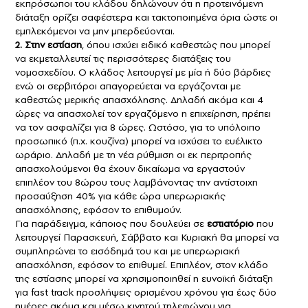
εκπρόσωποι του κλάδου δηλώνουν ότι η προτεινόμενη
διάταξη ορίζει σαφέστερα και τακτοποιημένα όρια ώστε οι
εμπλεκόμενοι να μην μπερδεύονται.
2. Στην εστίαση
, όπου ισχύει ειδικό καθεστώς που μπορεί
να εκμεταλλευτεί τις περισσότερες διατάξεις του
νομοσχεδίου. Ο κλάδος λειτουργεί με μία ή δύο βάρδιες
ενώ οι σερβιτόροι απαγορεύεται να εργάζονται με
καθεστώς μερικής απασχόλησης. Δηλαδή ακόμα και 4
ώρες να απασχολεί τον εργαζόμενο η επιχείρηση, πρέπει
να τον ασφαλίζει για 8 ώρες. Ωστόσο, για το υπόλοιπο
προσωπικό (π.χ. κουζίνα) μπορεί να ισχύσει το ευέλικτο
ωράριο. Δηλαδή με τη νέα ρύθμιση οι εκ περιτροπής
απασχολούμενοι θα έχουν δικαίωμα να εργαστούν
επιπλέον του 8ώρου τους λαμβάνοντας την αντίστοιχη
προσαύξηση 40% για κάθε ώρα υπερωριακής
απασχόλησης, εφόσον το επιθυμούν.
Για παράδειγμα, κάποιος που δουλεύει σε
εστιατόριο
που
λειτουργεί Παρασκευή, Σάββατο και Κυριακή θα μπορεί να
συμπληρώνει το εισόδημά του και με υπερωριακή
απασχόληση, εφόσον το επιθυμεί. Επιπλέον, στον κλάδο
της εστίασης μπορεί να χρησιμοποιηθεί η ευνοϊκή διάταξη
για fast track προσλήψεις ορισμένου χρόνου για έως δύο
ημέρες ακόμα και μέσω κινητού τηλεφώνου για