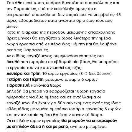
Σε κάθε περίπτωση, υπάρχει δυνατότητα απασχόλησης και
την Παρασκευή, υπό την επιφύλαξη όμως ότι η
υπερωριακή απασχόληση δεν επιτρέπεται να υπερβεί τις 48
ώρες εβδομαδιαίως κατά ανώτατο όριο έως τέσσερις
μήνες.
Κατά τη διάρκεια της περιόδου μειωμένης απασχόλησης
(τρεις μήνες) θα εργάζεται 2 ώρες λιγότερο την ημέρα:
6ωρη εργασία από Δευτέρα έως Πέμπτη και θα λαμβάνει
ρεπό τις Παρασκευές.
Αν ο ίδιος εργαζόμενος συμφωνήσει γραπτώς στη
διευθέτηση ωραρίου σε εβδομαδιαία βάση, θα μπορούσε
η εργασία του να κατανεμηθεί ως εξής:
Δευτέρα και Τρίτη:
10 ώρες εργασίας (8+2 διευθέτηση)
Τετάρτη και Πέμπτη:
μειωμένο ωράριο 6 ωρών
Παρασκευή:
κανονικά 8ωρο
Δηλαδή θα μπορεί να εφαρμόζεται 10ωρη εργασία
ημερησίως για δύο ημέρες και σε αντάλλαγμα οι
εργαζόμενοι θα έχουν για δύο συνεχόμενες εντός της ίδιας
εβδομάδας μειωμένο ημερήσιο ωράριο εργασίας 5 ωρών
και την τελευταία ημέρα θα έχουν κανονικό 8ωρο.
Οι επιπλέον ώρες εργασίας
θα μπορούν να επιστραφούν
με επιπλέον άδεια ή και με ρεπό
, αντί του μειωμένου