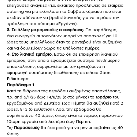
επείγουσες ανάγκες (π.χ. έκτακτες προσλήψεις σε εταιρεία
catering για μια εκδήλωση το Σαββατοκύριακο που είναι
σχεδόν αδύνατον να βρεθεί λογιστής για να περάσει την
πρόσληψη στο σύστημα «Εργάνη»).
3. Σε άλλες μικρομεσαίες επιχειρήσεις.
Για παράδειγμα,
ένα συνεργείο αυτοκινήτων μπορεί να απασχολεί για 10
ώρες τους υπαλλήλους όταν τα ραντεβού είναι αυξημένα
και να δουλεύουν 5ωρο τις υπόλοιπες ημέρες.
4. Στο λιανικό εμπόριο.
Εστω ότι σε επιχείρηση λιανικού
εμπορίου, στην οποία εφαρμόζεται σύστημα πενθήμερης
απασχόλησης, συμφωνείται με τον εργαζόμενο η
εφαρμογή συστήματος διευθέτησης σε ετήσια βάση.
Ειδικότερα:
Παράδειγμα 1
Κατά τη διάρκεια της περιόδου αυξημένης απασχόλησης,
π.χ. από 6/1/25 έως 14/8/25 (οκτώ μήνες) το
ωράριο
του
εργαζομένου από Δευτέρα έως Πέμπτη θα αυξηθεί κατά 2
ώρες: 8+2 (διευθέτηση). Αρα, την εβδομάδα θα
συμπληρώνει 40 ώρες, όπως είναι το νόμιμο, παρέχοντας
10ωρη εργασία από Δευτέρα έως Πέμπτη.
Τις
Παρασκευές
θα έχει ρεπό για να μην υπερβαίνει τις 40
ώρες.