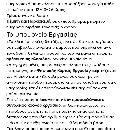
υπερωριακή απασχόληση με προσαύξηση 40% για κάθε
επιπλέον ώρα (13+13=26 ώρες)
Τρίτη:
κανονικό 8ωρο
Πέμπτη και Παρασκευή:
σε αντιστάθμισμα, μειωμένο
ημερήσιο
ωράριο
εργασίας 6 ωρών.
To υπουργείο Εργασίας
«Το κλειδί στις νέες διατάξεις είναι ότι θα λειτουργήσουν
σε περιβάλλον ψηφιακής κάρτας, που σημαίνει ότι αν ο
εργοδότης θέλει το προσωπικό του να κάνει υπερωρίες
πρέπει να τις πληρώσει.
Δεν είναι τυχαίο ότι οι
καταγεγραμμένες υπερωρίες σε όλους τους κλάδους
εφαρμογής της
Ψηφιακής Κάρτας Εργασίας
εμφανίζονται
τον Απρίλιο κατά 78% αυξημένες σε σχέση με την
αντίστοιχη περίοδο πέρυσι, στοιχείο που καταδεικνύει ότι οι
υπερωρίες είτε δεν πληρώνονταν είτε περνούσαν στη
μαύρη οικονομία.
Στο νέο σύστημα διευθέτησης
δεν προσαυξάνεται ο
συνολικός χρόνος εργασίας
, απλώς κατανέμεται σε
περιόδους αυξημένης και μειωμένης απασχόλησης
διατηρώντας τον ίδιο αριθμό ωρών, είτε συμφωνηθεί σε
ετήσια είτε σε εξαμηνιαία είτε σε εβδομαδιαία βάση.
Επιπλέον, απαιτείται ρητή συμφωνία μεταξύ του εργοδότη