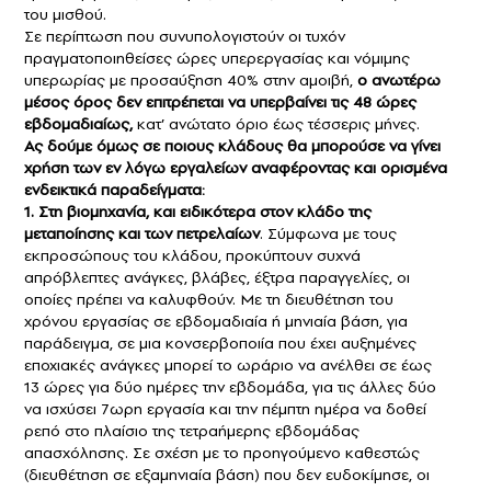
του μισθού.
Σε περίπτωση που συνυπολογιστούν οι τυχόν
πραγματοποιηθείσες ώρες υπερεργασίας και νόμιμης
υπερωρίας με προσαύξηση 40% στην αμοιβή,
ο ανωτέρω
μέσος όρος δεν επιτρέπεται να υπερβαίνει τις 48 ώρες
εβδομαδιαίως,
κατ’ ανώτατο όριο έως τέσσερις μήνες.
Ας δούμε όμως σε ποιους κλάδους θα μπορούσε να γίνει
χρήση των εν λόγω εργαλείων αναφέροντας και ορισμένα
ενδεικτικά παραδείγματα:
1. Στη βιομηχανία, και ειδικότερα στον κλάδο της
μεταποίησης και των πετρελαίων
. Σύμφωνα με τους
εκπροσώπους του κλάδου, προκύπτουν συχνά
απρόβλεπτες ανάγκες, βλάβες, έξτρα παραγγελίες, οι
οποίες πρέπει να καλυφθούν. Με τη διευθέτηση του
χρόνου εργασίας σε εβδομαδιαία ή μηνιαία βάση, για
παράδειγμα, σε μια κονσερβοποιία που έχει αυξημένες
εποχιακές ανάγκες μπορεί το ωράριο να ανέλθει σε έως
13 ώρες για δύο ημέρες την εβδομάδα, για τις άλλες δύο
να ισχύσει 7ωρη εργασία και την πέμπτη ημέρα να δοθεί
ρεπό στο πλαίσιο της τετραήμερης εβδομάδας
απασχόλησης. Σε σχέση με το προηγούμενο καθεστώς
(διευθέτηση σε εξαμηνιαία βάση) που δεν ευδοκίμησε, οι