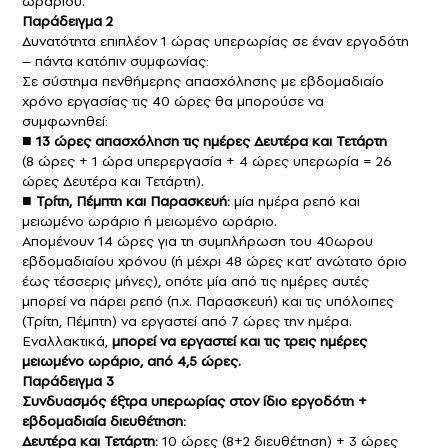
ωραρίου.
Παράδειγμα 2
Δυνατότητα επιπλέον 1 ώρας υπερωρίας σε έναν εργοδότη
– πάντα κατόπιν συμφωνίας:
Σε σύστημα πενθήμερης απασχόλησης με εβδομαδιαίο
χρόνο εργασίας τις 40 ώρες θα μπορούσε να
συμφωνηθεί:
■
13 ώρες απασχόληση τις ημέρες Δευτέρα και Τετάρτη
(8 ώρες + 1 ώρα υπερεργασία + 4 ώρες υπερωρία = 26
ώρες Δευτέρα και Τετάρτη).
■
Τρίτη, Πέμπτη και Παρασκευή:
μία ημέρα ρεπό και
μειωμένο ωράριο ή μειωμένο ωράριο.
Απομένουν 14 ώρες για τη συμπλήρωση του 40ωρου
εβδομαδιαίου χρόνου (ή μέχρι 48 ώρες κατ’ ανώτατο όριο
έως τέσσερις μήνες), οπότε μία από τις ημέρες αυτές
μπορεί να πάρει ρεπό (π.χ. Παρασκευή) και τις υπόλοιπες
(Τρίτη, Πέμπτη) να εργαστεί από 7 ώρες την ημέρα.
Εναλλακτικά,
μπορεί να εργαστεί και τις τρεις ημέρες
μειωμένο ωράριο, από 4,5 ώρες.
Παράδειγμα 3
Συνδυασμός έξτρα υπερωρίας στον ίδιο εργοδότη +
εβδομαδιαία διευθέτηση:
Δευτέρα και Τετάρτη:
10 ώρες (8+2 διευθέτηση) + 3 ώρες