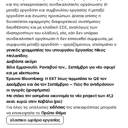
και της επιχειρησιακής συνδικαλιστικής οργάνωσης (ή
μεταξύ εργοδότη και συμβουλίου εργασίας ή μεταξύ
εργοδότη και ένωσης προσώπων. Δίνεται επίσης η
δυνατότητα εφαρμογής διαφορετικού συστήματος
διευθέτησης και με κλαδική ΣΣΕ, αναλόγως των
ιδιαιτεροτήτων του κλάδου), είτε, εάν δεν υπάρχει
συνδικαλιστική οργάνωση ή δεν επιτευχθεί συμφωνία, με
συμφωνία μεταξύ εργοδότη – εργαζόμενου», επισημαίνει ο
γενικός γραμματέας του υπουργείου Εργασίας Νίκος
Μηλαπίδης.
Διαβάστε ακόμη
Βίλα Εμμανουήλ: Ραντεβού τον… Σεπτέμβρη για νέο σφυρί
και με «έκπτωση»
Έρευνα Bloomberg: Η ΕΚΤ ίσως τερματίσει το QE τον
Δεκέμβριο και όχι τον Σεπτέμβριο – Πώς θα αντιδράσουν
οι αγορές (γραφήματα)
Με στόχο την ασημένια οικονομία το νέο project των 41,2
εκατ. ευρώ στην Καβάλα (pic)
Για όλες τις υπόλοιπες
ειδήσεις
της επικαιρότητας μπορείτε
να επισκεφτείτε το
Πρώτο Θέμα
ελαστικο ωράριο εργασίας