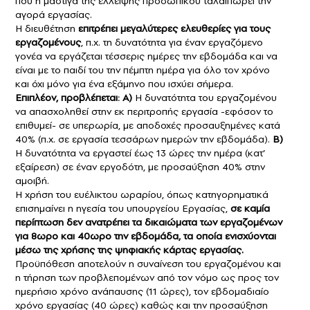
που η μάστιγα της έλλειψης προσωπικού ταλαιπωρεί την
αγορά εργασίας.
Η διευθέτηση
επιτρέπει μεγαλύτερες ελευθερίες για τους
εργαζομένους
, π.χ. τη δυνατότητα για έναν εργαζόμενο
γονέα να εργάζεται τέσσερις ημέρες την εβδομάδα και να
είναι με το παιδί του την πέμπτη ημέρα για όλο τον χρόνο
και όχι μόνο για ένα εξάμηνο που ισχύει σήμερα.
Επιπλέον, προβλέπεται:
Α)
Η δυνατότητα του εργαζομένου
να απασχοληθεί στην εκ περιτροπής εργασία -εφόσον το
επιθυμεί- σε υπερωρία, με αποδοχές προσαυξημένες κατά
40% (π.χ. σε εργασία τεσσάρων ημερών την εβδομάδα).
Β)
Η δυνατότητα να εργαστεί έως 13 ώρες την ημέρα (κατ’
εξαίρεση) σε έναν εργοδότη, με προσαύξηση 40% στην
αμοιβή.
Η χρήση του ευέλικτου ωραρίου, όπως κατηγορηματικά
επισημαίνει η ηγεσία του υπουργείου Εργασίας,
σε καμία
περίπτωση δεν ανατρέπει τα δικαιώματα των εργαζομένων
για 8ωρο και 40ωρο την εβδομάδα, τα οποία ενισχύονται
μέσω της χρήσης της ψηφιακής κάρτας εργασίας.
Προϋπόθεση αποτελούν η συναίνεση του εργαζομένου και
η τήρηση των προβλεπομένων από τον νόμο ως προς τον
ημερήσιο χρόνο ανάπαυσης (11 ώρες), τον εβδομαδιαίο
χρόνο εργασίας (40 ώρες) καθώς και την προσαύξηση