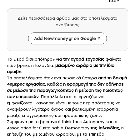
16:59
Δείτε περισσότερα άρθρα μας στα αποτελέσματα
αναζήτησης
Add Newmoney.gr on Google
Το «ιερό δισκοπότηρο» για
την αγορά εργασίας
φαίνεται
πώς βρήκε η Ισλανδία:
μειωμένο ωράριο με την ίδια
αμοιβή.
Τα αποτελέσματα ήταν εντυπωσιακά ύστερα
από τη δοκιμή
4ημερης εργασίας
,
καθώς η εφαρμογή της δεν οδήγησε
σε μείωση της παραγωγικότητας ή μείωση της ποιότητας
των υπηρεσιών
. Παράλληλα και οι εργαζόμενοι
εμφανίζονται ικανοποιημένοι με τους περισσότερους να
αναφέρουν λιγότερο άγχος και βελτιωμένη ισορροπία
μεταξύ επαγγελματικής και προσωπικής ζωής.
Σύμφωνα με το βρετανικό think tank Autonomy και το
Association for Sustainable Democracy
της Ισλανδίας
,
η
επίτευξη του μειωμένου ωραρίου, με τα επίπεδα