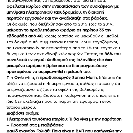
παραγωγικότητας να παραμένουν στα ίδια επίπεδα,
οφείλεται κυρίως στην αντικατάσταση των συσκέψεων με
μηνύματα ηλεκτρονικού ταχυδρομείου, τη διακοπή
περιττών εργασιών και την αναδιάταξη στις βάρδιες
.
Οι δοκιμές, που διεξήχθησαν από το 2015 έως το 2019
,
μείωσαν το προβλεπόμενο
ωράριο
σε περίπου 35 την
εβδομάδα από 40,
χωρίς ωστόσο να μειωθούν οι μισθοί.
Στη δοκιμή αυτή, συμμετείχαν περίπου 2.500 εργαζόμενοι,
που αντιστοιχούν σε περισσότερο από το 1% του εργατικού
δυναμικού των σκανδιναβικών χωρών. Έκτοτε
, το 86% του
συνολικού ενεργού πληθυσμού της Ισλανδίας είτε έχει
μειωμένο ωράριο ή βρίσκεται σε διαπραγματεύσεις
προκειμένου να συμφωνηθεί η μείωσή του.
Στη Φινλανδία
, η πρωθυπουργός Sanna Marin,
δήλωσε ότι
αξίζει να εξεταστεί η 4ημερη εργασία, καθώς πιστεύει ς ότι
οι εργαζόμενοι αξίζουν τα οφέλη της βελτιωμένης
παραγωγικότητας. Ωστόσο, η κυβέρνησή της, όπως είπε η
ίδια δεν σχεδιάζει προς το παρόν την εφαρμοφή ενός
τέτοιου μέτρου.
Διαβάστε ακόμη:
Ηλεκτρονική ταυτότητα κτηρίου: Τι θα γίνει με την παράταση
– Προσοχή στις μεταβιβάσεις
Δαυίδ εναντίον Γολιάθ: Ποια είναι η ΒΑΠ που κατήγγειλε την