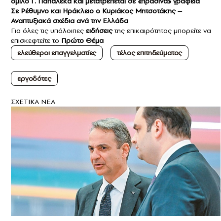
όμιλο Γ. Παπαλέκα και μετατρέπεται σε «πράσινα» γραφεία
Σε Ρέθυμνο και Ηράκλειο o Kυριάκος Μητσοτάκης –
Αναπτυξιακά σχέδια ανά την Ελλάδα
Για όλες τις υπόλοιπες
ειδήσεις
της επικαιρότητας μπορείτε να
επισκεφτείτε το
Πρώτο Θέμα
ελεύθεροι επαγγελματίες
τέλος επιτηδεύματος
εργοδότες
ΣXETIKA NEA