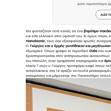
Δείτε περισσότερα 
Add N
Θα φανταζόταν ποτέ κανείς ότι ένα
βαρύτιμο σακάκι 
και κάτι ελληνικό στην ύφανσή του; Κι όμως ισχύει,
Nanobionic
, τους έχει εξασφαλίσει χρυσές συνεργ
Ο
Γιώργος και ο Ερμής γεννήθηκαν και μεγάλωσαν
εξωτερικό. Όπως γράφει το περιοδικό
Gala
που κυκ
δραστηριοποιείται στην αντιπροσωπεία αυτοκινήτων
του Μανώλη, έναν οραματιστή επιχειρηματία και
έμπ
ηλικία 7 ετών ο Γιώργος προσφέρει καφέ στους πελάτ
ανταλλακτικά, στα 14 αρχίζει να πουλά μεταχειρισμέν
επιχειρήσεις και μάρκετινγκ στο Πανεπιστήμιο Λίνκολ