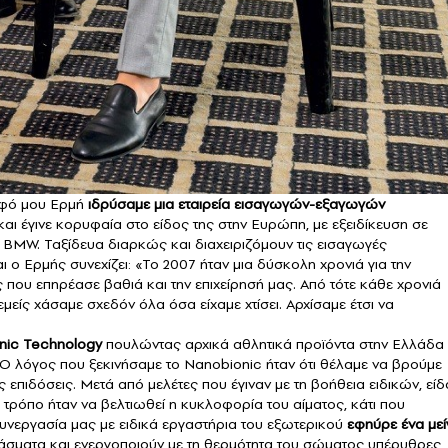
ερφό μου Ερμή
ιδρύσαμε μια εταιρεία εισαγωγών-εξαγωγών
και έγινε κορυφαία στο είδος της στην Ευρώπη, με εξειδίκευση σε
BMW. Ταξίδευα διαρκώς και διαχειριζόμουν τις εισαγωγές
 ο Ερμής συνεχίζει: «Το 2007 ήταν μια δύσκολη χρονιά για την
που επηρέασε βαθιά και την επιχείρησή μας. Από τότε κάθε χρονιά
εμείς χάσαμε σχεδόν όλα όσα είχαμε χτίσει. Αρχίσαμε έτσι να
nic Technology
πουλώντας αρχικά αθλητικά προϊόντα στην Ελλάδα 
«Ο λόγος που ξεκινήσαμε το Nanobionic ήταν ότι θέλαμε να βρούμε
 επιδόσεις. Μετά από μελέτες που έγιναν με τη βοήθεια ειδικών, εί
ό τρόπο ήταν να βελτιωθεί η κυκλοφορία του αίματος, κάτι που
συνεργασία μας με ειδικά εργαστήρια του εξωτερικού
εφηύρε ένα με
φάσματα και ενεργοποιούν με τη θερμότητα του σώματος υπέρυθρες