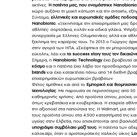
ακτίνες.
Η πατέντα μας, που ονομάστηκε Nanobionic, 
χώρο αυξάνει τη μυική κόπωση και την αντοχή», εξη
Σύντομα,
ελληνικές και ευρωπαϊκές ομάδες ποδοσφ
Nanobionic
. «Ξεκινήσαμε την επιχειρηματική μας δ
αθλητές: σορτσάκια, κολάν και ειδικά γιλέκα. Υπήρ
συνεργασία με Ελληνες Ολυμπιονίκες αλλά και αθλη
ξεκίνημα της καριέρας του». Το 2013 ο Γιώργος άρχι
στην αγορά των ΗΠΑ. «Σκέφτηκα ότι αν μπορούσαμε 
εύκολη», λέει και
το success story τους τον δικαιώνε
Σήμερα, η
Nanobionic Technology
έχει βραβευτεί α
κόσμο
και η πατέντα έχει λάβει τον προσδιορισμό τ
brands
και έχει κατακτήσει πάνω από 14 διεθνή βρα
επιχειρηματικών ευρωπαϊκών βραβείων.
Φέτος τιμήθηκε και από το
Εμπορικό και Βιομηχανι
τεχνολογίας
. Με παρουσία σε περισσότερες από 50 
καθημερινής χρήσης. Από προϊόντα ύπνου, ρούχα, υφ
όπως κρεβατάκια και κουβερτάκια. Η εταιρεία αθλη
την αξιοποιεί στα παπούτσια της. Η Walmart, μια απ
τους προϊόντα ύπνου στα 4.500 καταστήματά της και
υγείας στην Ελβετία, που επισκέπτονται από βασιλιά
υπογράψει συμβόλαιο μαζί τους.
Η πατέντα των αδε
καλοκαίρι, όταν ο αριστοκρατικός ιταλικός οίκος
Lo