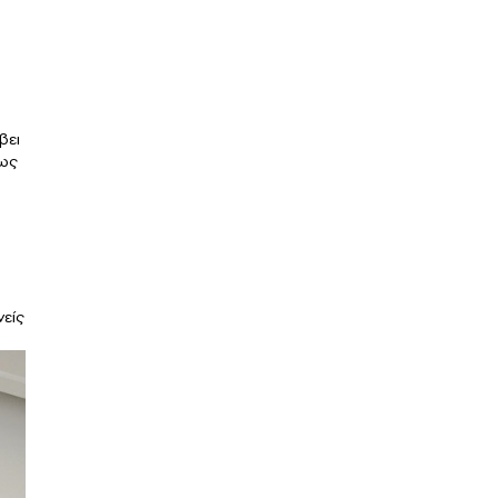
βει
 ως
νείς