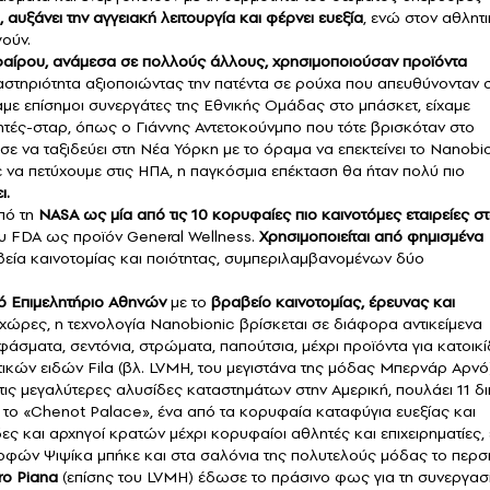
αυξάνει την αγγειακή λειτουργία και φέρνει ευεξία
, ενώ στον αθλητ
γούν.
αίρου, ανάμεσα σε πολλούς άλλους, χρησιμοποιούσαν προϊόντα
ραστηριότητα αξιοποιώντας την πατέντα σε ρούχα που απευθύνονταν 
ξαμε επίσημοι συνεργάτες της Εθνικής Ομάδας στο μπάσκετ, είχαμε
τές-σταρ, όπως ο Γιάννης Αντετοκούνμπο που τότε βρισκόταν στο
σε να ταξιδεύει στη Νέα Υόρκη με το όραμα να επεκτείνει το Nanobi
να πετύχουμε στις ΗΠΑ, η παγκόσμια επέκταση θα ήταν πολύ πιο
ι.
πό τη
NASA
ως μία από τις 10 κορυφαίες πιο καινοτόμες εταιρείες σ
ου FDA ως προϊόν General Wellness.
Χρησιμοποιείται από φημισμένα
βεία καινοτομίας και ποιότητας, συμπεριλαμβανομένων δύο
κό Επιμελητήριο Αθηνών
με το
βραβείο καινοτομίας, έρευνας και
χώρες, η τεχνολογία Nanobionic βρίσκεται σε διάφορα αντικείμενα
άσματα, σεντόνια, στρώματα, παπούτσια, μέχρι προϊόντα για κατοικί
τικών ειδών Fila (βλ. LVΜΗ, του μεγιστάνα της μόδας Μπερνάρ Αρνό
ό τις μεγαλύτερες αλυσίδες καταστημάτων στην Αμερική, πουλάει 11 δ
 το «Chenot Palace», ένα από τα κορυφαία καταφύγια ευεξίας και
δες και αρχηγοί κρατών μέχρι κορυφαίοι αθλητές και επιχειρηματίες,
ρφών Ψιψίκα μπήκε και στα σαλόνια της πολυτελούς μόδας το περσ
ro Piana
(επίσης του LVΜΗ) έδωσε το πράσινο φως για τη συνεργασ