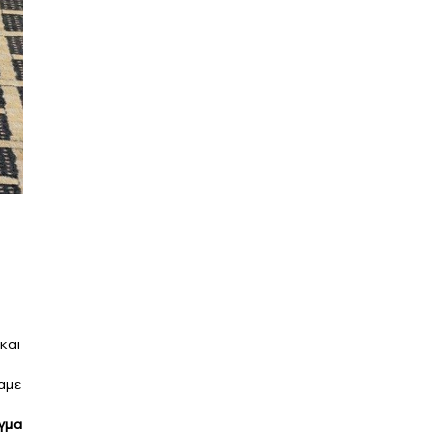
και
δαμε
ίγμα