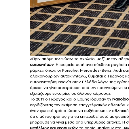
«Πριν ακόμη τελειώσω το σχολείο, μαζί με τον αδ
αυτοκινήτων
. Η εταιρεία αυτή αναπτύχθηκε ραγδαία 
μάρκες όπως οι Porsche, Mercedes-Benz, Audi και 
ολοκαίνουριων αυτοκινήτων», θυμάται ο Γιώργος και
αυτοκινητοβιομηχανία στην Ελλάδα λόγω της κρίσης 
άρχισε να γίνεται χειρότερη από την προηγούμενη κι 
εξετάζουμε ευκαιρίες σε άλλους χώρους».
Το 2011 ο Γιώργος και ο Ερμής ίδρυσαν τη
Nanobio
κερδίζοντας την εκτίμηση επαγγελματιών αθλητών. 
έναν φυσικό τρόπο ώστε να αυξήσουμε τις αθλητικές
ότι ο μόνος τρόπος για να επιτευχθεί αυτό με φυσικ
μπορούσε να γίνει μέσα από υπέρυθρες ακτίνες. H 
μετάλλων και κεραμικών
, τα οποία μπαίνουν στα υ