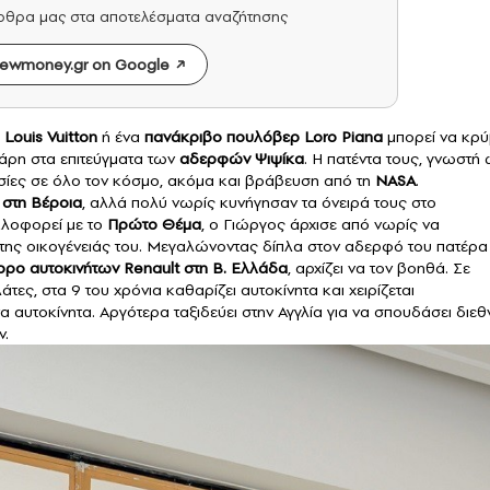
άρθρα μας στα αποτελέσματα αναζήτησης
ewmoney.gr on Google
Louis Vuitton
ή ένα
πανάκριβο πουλόβερ
Loro Piana
μπορεί να κρύ
 χάρη στα επιτεύγματα των
αδερφών Ψιψίκα
. Η πατέντα τους, γνωστή
ασίες σε όλο τον κόσμο, ακόμα και βράβευση από τη
NASA
.
 στη Βέροια
, αλλά πολύ νωρίς κυνήγησαν τα όνειρά τους στο
λοφορεί με το
Πρώτο
Θέμα
, ο Γιώργος άρχισε από νωρίς να
 της οικογένειάς του. Μεγαλώνοντας δίπλα στον αδερφό του πατέρα
ορο αυτοκινήτων Renault στη Β. Ελλάδα
, αρχίζει να τον βοηθά. Σε
ες, στα 9 του χρόνια καθαρίζει αυτοκίνητα και χειρίζεται
α αυτοκίνητα. Αργότερα ταξιδεύει στην Αγγλία για να σπουδάσει διεθ
ν.