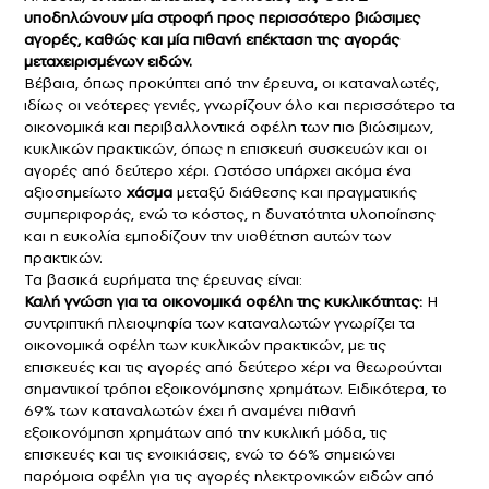
υποδηλώνουν μία στροφή προς περισσότερο βιώσιμες
αγορές, καθώς και μία πιθανή επέκταση της αγοράς
μεταχειρισμένων ειδών.
Βέβαια, όπως προκύπτει από την έρευνα, οι καταναλωτές,
ιδίως οι νεότερες γενιές, γνωρίζουν όλο και περισσότερο τα
οικονομικά και περιβαλλοντικά οφέλη των πιο βιώσιμων,
κυκλικών πρακτικών, όπως η επισκευή συσκευών και οι
αγορές από δεύτερο χέρι. Ωστόσο υπάρχει ακόμα ένα
αξιοσημείωτο
χάσμα
μεταξύ διάθεσης και πραγματικής
συμπεριφοράς, ενώ το κόστος, η δυνατότητα υλοποίησης
και η ευκολία εμποδίζουν την υιοθέτηση αυτών των
πρακτικών.
Τα βασικά ευρήματα της έρευνας είναι:
Καλή γνώση για τα οικονομικά οφέλη της κυκλικότητας:
Η
συντριπτική πλειοψηφία των καταναλωτών γνωρίζει τα
οικονομικά οφέλη των κυκλικών πρακτικών, με τις
επισκευές και τις αγορές από δεύτερο χέρι να θεωρούνται
σημαντικοί τρόποι εξοικονόμησης χρημάτων. Ειδικότερα, το
69% των καταναλωτών έχει ή αναμένει πιθανή
εξοικονόμηση χρημάτων από την κυκλική μόδα, τις
επισκευές και τις ενοικιάσεις, ενώ το 66% σημειώνει
παρόμοια οφέλη για τις αγορές ηλεκτρονικών ειδών από