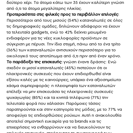
δεύτερο χέρι. Τα άτομα κάτω των 35 έχουν καλύτερη γνώση
από ό,τι τα άτομα μεγαλύτερης ηλικίας.
Προτεραιότητα στις φιλικές προς το περιβάλλον επιλογές:
Περισσότεροι από τους μισούς (54%) καταναλωτές σε όλες
τις δημογραφικές ομάδες, δηλώνουν αδιάφοροι να έχουν
τα τελευταία gadgets, ενώ το 42% δείχνει μειωμένο
ενδιαφέρον για τις νέες κυκλοφορίες προϊόντων σε
σύγκριση με πέρυσι. Την ίδια στιγμή, πάνω από το ένα τρίτο
(36%) των καταναλωτών ανησυχούν περισσότερο για το
οικολογικό τους αποτύπωμα από ό,τι πριν από έναν χρόνο.
Το παράδοξο της επισκευής:
γνώση έναντι δράσης: Ενώ
σχεδόν οι μισοί καταναλωτές (45%) πιστεύουν ότι οι
ηλεκτρονικές συσκευές που έχουν επιδιορθωθεί είναι
εξίσου καλές με τις καινούργιες, υπάρχει ένα αξιοσημείωτο
χάσμα συμπεριφοράς: η πλειοψηφία των καταναλωτών
επέλεξε να μην επισκευάσει τις ηλεκτρονικές συσκευές
ψυχαγωγίας (85%) και τα κινητά τηλέφωνα (71%) την
τελευταία φορά που χάλασαν. Παρόμοιες τάσεις
παρατηρούνται και στην κατηγορία της μόδας, με το 77% να
αποφεύγει τις επιδιορθώσεις ρούχων. Αυτή η ανακολουθία
αποτελεί σημαντική ευκαιρία για τα brands και τις
επιχειρήσεις να ενθαρρύνουν και να διευκολύνουν τις
επιλογές επισκευής, στρέφοντας τη συμπεριφορά των