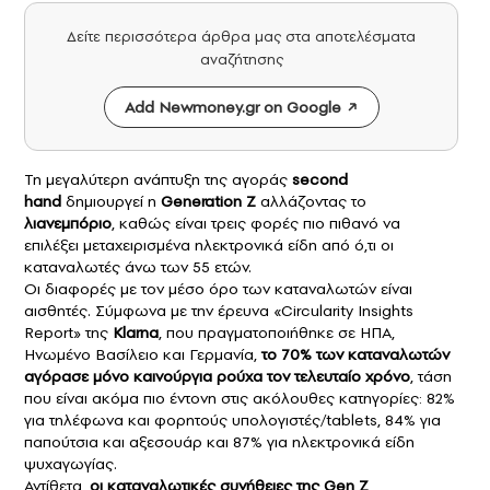
Δείτε περισσότερα άρθρα μας στα αποτελέσματα
αναζήτησης
Add Newmoney.gr on Google
Τη μεγαλύτερη ανάπτυξη της αγοράς
second
hand
δημιουργεί η
Generation Z
αλλάζοντας το
λιανεμπόριο
, καθώς είναι τρεις φορές πιο πιθανό να
επιλέξει μεταχειρισμένα ηλεκτρονικά είδη από ό,τι οι
καταναλωτές άνω των 55 ετών.
Οι διαφορές με τον μέσο όρο των καταναλωτών είναι
αισθητές. Σύμφωνα με την έρευνα «Circularity Insights
Report» της
Klarna
, που πραγματοποιήθηκε σε ΗΠΑ,
Ηνωμένο Βασίλειο και Γερμανία,
το 70% των καταναλωτών
αγόρασε μόνο καινούργια ρούχα τον τελευταίο χρόνο
, τάση
που είναι ακόμα πιο έντονη στις ακόλουθες κατηγορίες: 82%
για τηλέφωνα και φορητούς υπολογιστές/tablets, 84% για
παπούτσια και αξεσουάρ και 87% για ηλεκτρονικά είδη
ψυχαγωγίας.
Αντίθετα,
οι καταναλωτικές συνήθειες της Gen Z