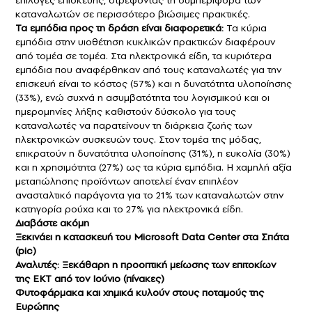
καταναλωτών σε περισσότερο βιώσιμες πρακτικές.
Τα εμπόδια προς τη δράση είναι διαφορετικά:
Τα κύρια
εμπόδια στην υιοθέτηση κυκλικών πρακτικών διαφέρουν
από τομέα σε τομέα. Στα ηλεκτρονικά είδη, τα κυριότερα
εμπόδια που αναφέρθηκαν από τους καταναλωτές για την
επισκευή είναι το κόστος (57%) και η δυνατότητα υλοποίησης
(33%), ενώ συχνά η ασυμβατότητα του λογισμικού και οι
ημερομηνίες λήξης καθιστούν δύσκολο για τους
καταναλωτές να παρατείνουν τη διάρκεια ζωής των
ηλεκτρονικών συσκευών τους. Στον τομέα της μόδας,
επικρατούν η δυνατότητα υλοποίησης (31%), η ευκολία (30%)
και η χρησιμότητα (27%) ως τα κύρια εμπόδια. Η χαμηλή αξία
μεταπώλησης προϊόντων αποτελεί έναν επιπλέον
ανασταλτικό παράγοντα για το 21% των καταναλωτών στην
κατηγορία ρούχα και το 27% για ηλεκτρονικά είδη.
Διαβάστε ακόμη
Ξεκινάει η κατασκευή του Microsoft Data Center στα Σπάτα
(pic)
Αναλυτές: Ξεκάθαρη η προοπτική μείωσης των επιτοκίων
της ΕΚΤ από τον Ιούνιο (πίνακες)
Φυτοφάρμακα και χημικά κυλούν στους ποταμούς της
Ευρώπης