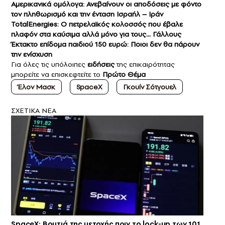
Αμερικανικά ομόλογα: Ανεβαίνουν οι αποδόσεις με φόντο
τον πληθωρισμό και την ένταση Ισραήλ – Ιράν
TotalEnergies: Ο πετρελαϊκός κολοσσός που έβαλε
πλαφόν στα καύσιμα αλλά μόνο για τους… Γάλλους
Έκτακτο επίδομα παιδιού 150 ευρώ: Ποιοι δεν θα πάρουν
την ενίσχυση
Για όλες τις υπόλοιπες
ειδήσεις
της επικαιρότητας
μπορείτε να επισκεφτείτε το
Πρώτο Θέμα
Έλον Μασκ
SpaceX
Γκουίν Σότγουελ
ΣXETIKA NEA
SpaceX: Βουτιά της μετοχής πριν το lock-up των 101