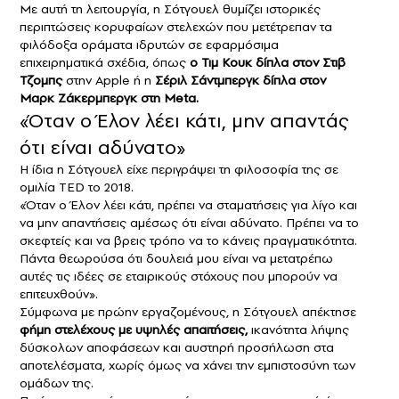
Με αυτή τη λειτουργία, η Σότγουελ θυμίζει ιστορικές
περιπτώσεις κορυφαίων στελεχών που μετέτρεπαν τα
φιλόδοξα οράματα ιδρυτών σε εφαρμόσιμα
επιχειρηματικά σχέδια, όπως
ο Τιμ Κουκ δίπλα στον Στιβ
Τζομπς
στην Apple ή η
Σέριλ Σάντμπεργκ δίπλα στον
Μαρκ Ζάκερμπεργκ στη Meta.
«Όταν ο Έλον λέει κάτι, μην απαντάς
ότι είναι αδύνατο»
Η ίδια η Σότγουελ είχε περιγράψει τη φιλοσοφία της σε
ομιλία TED το 2018.
«Όταν ο Έλον λέει κάτι, πρέπει να σταματήσεις για λίγο και
να μην απαντήσεις αμέσως ότι είναι αδύνατο. Πρέπει να το
σκεφτείς και να βρεις τρόπο να το κάνεις πραγματικότητα.
Πάντα θεωρούσα ότι δουλειά μου είναι να μετατρέπω
αυτές τις ιδέες σε εταιρικούς στόχους που μπορούν να
επιτευχθούν».
Σύμφωνα με πρώην εργαζομένους, η Σότγουελ απέκτησε
φήμη στελέχους με υψηλές απαιτήσεις,
ικανότητα λήψης
δύσκολων αποφάσεων και αυστηρή προσήλωση στα
αποτελέσματα, χωρίς όμως να χάνει την εμπιστοσύνη των
ομάδων της.