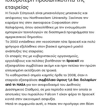
εταιρείας
Η Γκουίν Σότγουελ είναι μηχανολόγος μηχανικός και
απόφοιτος του Northwestern University. Ξεκίνησε την
καριέρα της στην Aerospace Corporation στην
Καλιφόρνια, όπου ασχολήθηκε με την ενσωμάτωση
εμπορικών τεχνολογιών σε διαστημικά προγράμματα του
αμερικανικού δημοσίου.
Το 2002 εντάχθηκε στη νεοσύστατη τότε SpaceX και πολύ
γρήγορα εξελίχθηκε στον βασικό εμπορικό μοχλό
ανάπτυξης της εταιρείας.
Οι επαφές της με κυβερνητικούς οργανισμούς,
εργολάβους και πελάτες βοήθησαν τη
SpaceX
να
εξασφαλίσει συμβόλαια ακόμη και πριν πετύχει την πρώτη
επιτυχημένη εκτόξευση σε τροχιά.
Το καθοριστικό σημείο καμπής ήρθε το 2008, όταν η
εταιρεία εξασφάλισε
συμβόλαιο ύψους 1,6 δισ. δολαρίων
από τη NASA
για τον ανεφοδιασμό του Διεθνούς
Διαστημικού Σταθμού, σε μια περίοδο κατά την οποία οι
αποτυχίες του πυραύλου Falcon 1 είχαν φέρει τη SpaceX
κοντά στην οικονομική ασφυξία.
Μετά τη συμφωνία αυτή, ο Μασκ την προήγαγε στη θέση