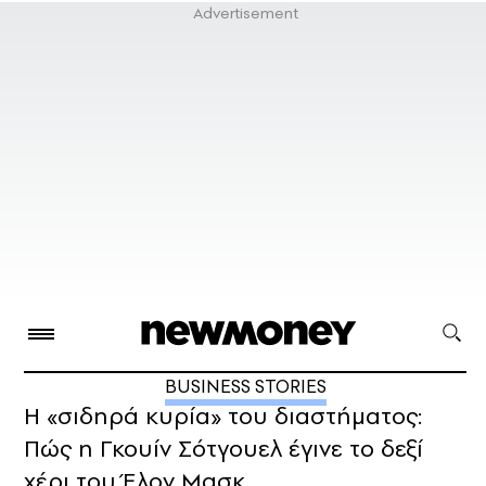
BUSINESS STORIES
Η «σιδηρά κυρία» του διαστήματος:
Πώς η Γκουίν Σότγουελ έγινε το δεξί
χέρι του Έλον Μασκ