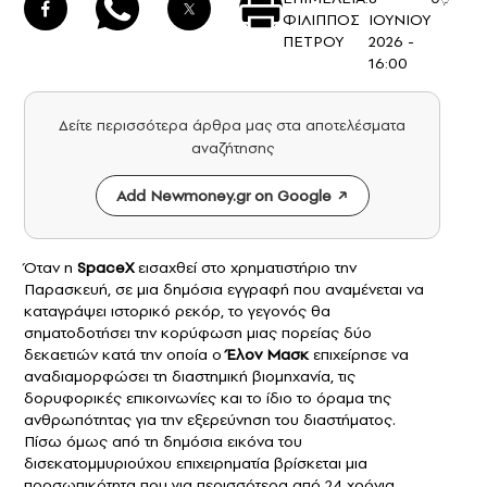
ΦΙΛΙΠΠΟΣ
ΙΟΥΝΙΟΥ
ΠΕΤΡΟΥ
2026 -
16:00
Δείτε περισσότερα άρθρα μας στα αποτελέσματα
αναζήτησης
Add Newmoney.gr on Google
Όταν η
SpaceX
εισαχθεί στο χρηματιστήριο την
Παρασκευή, σε μια δημόσια εγγραφή που αναμένεται να
καταγράψει ιστορικό ρεκόρ, το γεγονός θα
σηματοδοτήσει την κορύφωση μιας πορείας δύο
δεκαετιών κατά την οποία ο
Έλον Μασκ
επιχείρησε να
αναδιαμορφώσει τη διαστημική βιομηχανία, τις
δορυφορικές επικοινωνίες και το ίδιο το όραμα της
ανθρωπότητας για την εξερεύνηση του διαστήματος.
Πίσω όμως από τη δημόσια εικόνα του
δισεκατομμυριούχου επιχειρηματία βρίσκεται μια
προσωπικότητα που για περισσότερα από 24 χρόνια