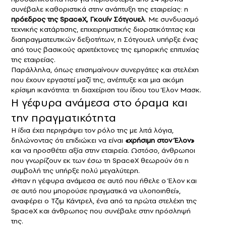
συνέβαλε καθοριστικά στην ανάπτυξη της εταιρείας: η
πρόεδρος της SpaceX, Γκουίν Σότγουελ
. Με συνδυασμό
τεχνικής κατάρτισης, επιχειρηματικής διορατικότητας και
διαπραγματευτικών δεξιοτήτων, η Σότγουελ υπήρξε ένας
από τους βασικούς αρχιτέκτονες της εμπορικής επιτυχίας
της εταιρείας.
Παράλληλα, όπως επισημαίνουν συνεργάτες και στελέχη
που έχουν εργαστεί μαζί της, ανέπτυξε και μια ακόμη
κρίσιμη ικανότητα: τη διαχείριση του ίδιου του Έλον Μασκ.
Η γέφυρα ανάμεσα στο όραμα και
την πραγματικότητα
Η ίδια έχει περιγράψει τον ρόλο της με λιτά λόγια,
δηλώνοντας ότι επιδιώκει να είναι
«χρήσιμη στον Έλον»
και να προσθέτει αξία στην εταιρεία. Ωστόσο, άνθρωποι
που γνωρίζουν εκ των έσω τη SpaceX θεωρούν ότι η
συμβολή της υπήρξε πολύ μεγαλύτερη.
«Ήταν η γέφυρα ανάμεσα σε αυτό που ήθελε ο Έλον και
σε αυτό που μπορούσε πραγματικά να υλοποιηθεί»,
αναφέρει ο Τζιμ Κάντρελ, ένα από τα πρώτα στελέχη της
SpaceX και άνθρωπος που συνέβαλε στην πρόσληψή
της.