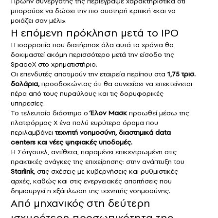
Πρώην συνεργάτης της περιέγραψε χαρακτηριστικά ότι
μπορούσε να δώσει την πιο αυστηρή κριτική «και να
μοιάζει σαν μέλι».
Η επόμενη πρόκληση μετά το IPO
Η ισορροπία που διατήρησε όλα αυτά τα χρόνια θα
δοκιμαστεί ακόμη περισσότερο μετά την είσοδο της
SpaceX στο χρηματιστήριο.
Οι επενδυτές αποτιμούν την εταιρεία περίπου στα
1,75 τρισ.
δολάρια,
προσδοκώντας ότι θα συνεχίσει να επεκτείνεται
πέρα από τους πυραύλους και τις δορυφορικές
υπηρεσίες.
Το τελευταίο διάστημα ο
Έλον Μασκ
προωθεί μέσω της
πλατφόρμας X ένα πολύ ευρύτερο όραμα που
περιλαμβάνει
τεχνητή νοημοσύνη, διαστημικά data
centers και νέες ψηφιακές υποδομές.
Η Σότγουελ, αντίθετα, παραμένει επικεντρωμένη στις
πρακτικές ανάγκες της επιχείρησης: στην ανάπτυξη του
Starlink
, στις σχέσεις με κυβερνήσεις και ρυθμιστικές
αρχές, καθώς και στις ενεργειακές απαιτήσεις που
δημιουργεί η εξάπλωση της τεχνητής νοημοσύνης.
Από μηχανικός στη δεύτερη
ισχυρότερη προσωπικότητα της