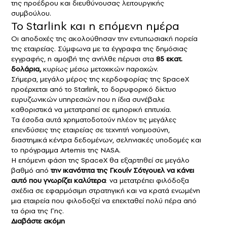
της προέδρου και διευθύνουσας λειτουργικής
συμβούλου.
Το Starlink και η επόμενη ημέρα
Οι αποδοχές της ακολούθησαν την εντυπωσιακή πορεία
της εταιρείας. Σύμφωνα με τα έγγραφα της δημόσιας
εγγραφής, η αμοιβή της ανήλθε πέρυσι στα
85 εκατ.
δολάρια,
κυρίως μέσω μετοχικών παροχών.
Σήμερα, μεγάλο μέρος της κερδοφορίας της SpaceX
προέρχεται από το Starlink, το δορυφορικό δίκτυο
ευρυζωνικών υπηρεσιών που η ίδια συνέβαλε
καθοριστικά να μετατραπεί σε εμπορική επιτυχία.
Τα έσοδα αυτά χρηματοδοτούν πλέον τις μεγάλες
επενδύσεις της εταιρείας σε τεχνητή νοημοσύνη,
διαστημικά κέντρα δεδομένων, σεληνιακές υποδομές και
το πρόγραμμα Artemis της NASA.
Η επόμενη φάση της SpaceX θα εξαρτηθεί σε μεγάλο
βαθμό από
την ικανότητα της Γκουίν Σότγουελ να κάνει
αυτό που γνωρίζει καλύτερα
: να μετατρέπει φιλόδοξα
σχέδια σε εφαρμόσιμη στρατηγική και να κρατά ενωμένη
μια εταιρεία που φιλοδοξεί να επεκταθεί πολύ πέρα από
τα όρια της Γης.
Διαβάστε ακόμη