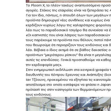
Το Ploom X, το πλέον ταχέως αναπτυσσόμενο προϊόν
αγορές. Στόχος της εταιρείας είναι να ξεπεράσει τις
Για τον ίδιο, πάντως, η σπουδή όλων των μεγάλων
προϊόντα δημιουργεί νέες συνθήκες και κυρίως ένα
κερδίζουν κυρίως λόγω της χαλαρότερης φορολογική
λέει πως το παραδοσιακό τσιγάρο θα συνεχίσει να έ
«Οι καπνιστές που είναι λάτρεις των παραδοσιακών 
τους παρέχουμε τα προϊόντα που θέλουν, πιστοί πάντ
που θεωρούμε ότι περιορίζουν τους κινδύνους και δ
λέει. Βέβαια ο ίδιος εκτιμά ότι σε βάθος δεκαετία
προϊόντων “μικρότερου ρίσκου” θα είναι η μεγαλύτερ
αυτές τις επενδύσεις. Γενικά προσπαθούμε να καθο
την κερδοφορία μας».
Στην ενημερωτική εκδήλωση στα κεντρικά γραφεία τ
διευθυντής του Κέντρου Ερευνας και Ανάπτυξης (Sci
Ιαν Τζόουνς, προκειμένου να εξηγήσει τις καινοτομίε
αποτέλεσμα στο οποίο κατάφερε να φτάσει η Japan
πρότασή της στην κατηγορία των θερμαινόμενων προ
τους κινδύνους.