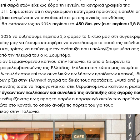
 επί σειρά ετών είχε ως έδρα τη Γενεύη, τα κεντρικά γραφεία της
JTI. Σημειωτέον ότι η συγκεκριμένη κατηγορία προϊόντος εισήχθη α
βαια αναμένεται να συνοδευτεί και με σημαντικές επενδύσεις
υ θα φτάσουν ως το 2026 περίπου τα
450 δισ. γεν (σ.σ.: περίπου 2,8 δ
ο 2026 να αυξήσουμε περίπου 2,5 φορές το δίκτυό μας στη συγκεκρι
ρίας μας να έχουμε καταφέρει να ανακτήσουμε το ποσό της επένδυ
) και, τρίτον, να πετύχουμε την ανάπτυξη που υπολογίζουμε μέσα στις
πό την πλευρά του ο κ. Σουμιτόμο.
ϊόν θερμαινόμενου καπνού στην Ιαπωνία, το οποίο διευρύνει το
μπεριλαμβανομένης της Ελλάδας. Μάλιστα στη χώρα μας εκτιμάται 
20% τουλάχιστον επί των συνολικών πωλήσεων προϊόντων καπνού, ι
ν ρίξει στην ελληνική αγορά τις δικές τους προτάσεις. «Αυτό από 
ης Ξάνθης ώστε να παράγονται και στικ θερμαινόμενου καπνού;», ρωτ
ων όγκων των πωλήσεων και συνολικά της ανάπτυξης στις αγορές πο
, υπενθυμίζοντας πως προς το παρόν η παραγωγή αυτών των προϊόντ
το στο Κανσάι, το οποίο άνοιξε τις πόρτες του για τους
μιλος στην Πολωνία.