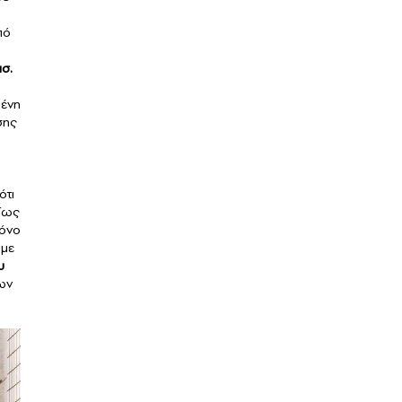
πό
ισ.
μένη
σης
ότι
δίως
μόνο
άμε
υ
ων