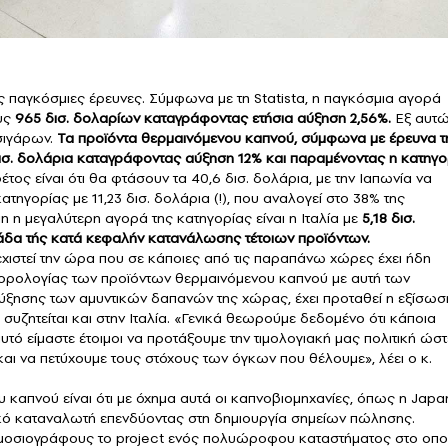
ς παγκόσμιες έρευνες. Σύμφωνα με τη Statista, η παγκόσμια αγορά
υς
965 δισ. δολαρίων καταγράφοντας ετήσια αύξηση 2,56%.
Εξ αυτ
σιγάρων.
Τα προϊόντα θερμαινόμενου καπνού, σύμφωνα με έρευνα τ
 δισ. δολάρια καταγράφοντας αύξηση 12% και παραμένοντας η κατηγο
έτος είναι ότι θα φτάσουν τα 40,6 δισ. δολάρια, με την Ιαπωνία να
τηγορίας με 11,23 δισ. δολάρια (!), που αναλογεί στο 38% της
η μεγαλύτερη αγορά της κατηγορίας είναι η Ιταλία με
5,18 δισ.
τάδα τής κατά κεφαλήν κατανάλωσης τέτοιων προϊόντων.
εχιστεί την ώρα που σε κάποιες από τις παραπάνω χώρες έχει ήδη
 φορολογίας των προϊόντων θερμαινόμενου καπνού με αυτή των
ύξησης των αμυντικών δαπανών της χώρας, έχει προταθεί η εξίσωσ
συζητείται και στην Ιταλία. «Γενικά θεωρούμε δεδομένο ότι κάποια
αυτό είμαστε έτοιμοι να προτάξουμε την τιμολογιακή μας πολιτική ώστ
αι να πετύχουμε τους στόχους των όγκων που θέλουμε», λέει ο κ.
 καπνού είναι ότι με όχημα αυτά οι καπνοβιομηχανίες, όπως η Japa
ικό καταναλωτή επενδύοντας στη δημιουργία σημείων πώλησης.
ημοσιογράφους το project ενός πολυώροφου καταστήματος στο οπο