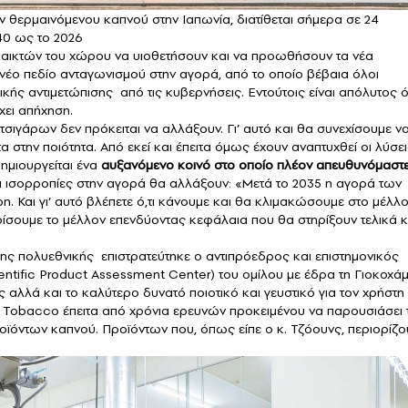
 θερμαινόμενου καπνού στην Ιαπωνία, διατίθεται σήμερα σε 24
 40 ως το 2026
 παικτών του χώρου να υιοθετήσουν και να προωθήσουν τα νέα
 νέο πεδίο ανταγωνισμού στην αγορά, από το οποίο βέβαια όλοι
ς αντιμετώπισης από τις κυβερνήσεις. Εντούτοις είναι απόλυτος 
χει απήχηση.
τσιγάρων δεν πρόκειται να αλλάξουν. Γι’ αυτό και θα συνεχίσουμε ν
α στην ποιότητα. Από εκεί και έπειτα όμως έχουν αναπτυχθεί οι λύσε
ημιουργείται ένα
αυξανόμενο κοινό στο οποίο πλέον απευθυνόμαστ
ς οι ισορροπίες στην αγορά θα αλλάξουν: «Μετά το 2035 η αγορά των
η. Και γι’ αυτό βλέπετε ό,τι κάνουμε και θα κλιμακώσουμε στο μέλλ
ρίσουμε το μέλλον επενδύοντας κεφάλαια που θα στηρίξουν τελικά κ
ης πολυεθνικής επιστρατεύτηκε ο αντιπρόεδρος και επιστημονικός
entific Product Assessment Center) του ομίλου με έδρα τη Γιοκοχάμ
ς αλλά και το καλύτερο δυνατό ποιοτικό και γευστικό για τον χρήστη
 Tobacco έπειτα από χρόνια ερευνών προκειμένου να παρουσιάσει 
ϊόντων καπνού. Προϊόντων που, όπως είπε ο κ. Τζόουνς, περιορίζο