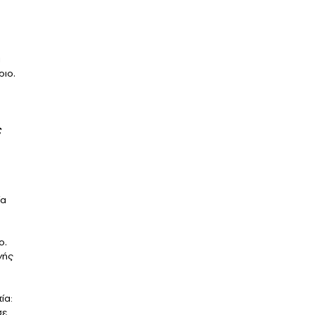
α
ριο.
ς
ία
ο.
νής
ία:
σε