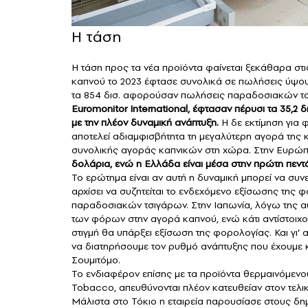
Η τάση
Η τάση προς τα νέα προϊόντα φαίνεται ξεκάθαρα στι
καπνού το 2023 έφτασε συνολικά σε πωλήσεις ύψο
τα 854 δισ. αφορούσαν πωλήσεις παραδοσιακών τ
Euromonitor International, έφτασαν πέρυσι τα 35,2
με την πλέον δυναμική ανάπτυξη.
Η δε εκτίμηση για φ
αποτελεί αδιαμφισβήτητα τη μεγαλύτερη αγορά της κα
συνολικής αγοράς καπνικών στη χώρα. Στην Ευρώπη 
δολάρια, ενώ η Ελλάδα είναι μέσα στην πρώτη πεν
Το ερώτημα είναι αν αυτή η δυναμική μπορεί να συν
αρχίσει να συζητείται το ενδεχόμενο εξίσωσης της
παραδοσιακών τσιγάρων. Στην Ιαπωνία, λόγω της α
των φόρων στην αγορά καπνού, ενώ κάτι αντίστοιχο 
στιγμή θα υπάρξει εξίσωση της φορολογίας. Και γι’ 
να διατηρήσουμε τον ρυθμό ανάπτυξης που έχουμε κ
Σουμιτόμο.
Το ενδιαφέρον επίσης με τα προϊόντα θερμαινόμενου
Tobacco, απευθύνονται πλέον κατευθείαν στον τελ
Μάλιστα στο Τόκιο η εταιρεία παρουσίασε στους δ