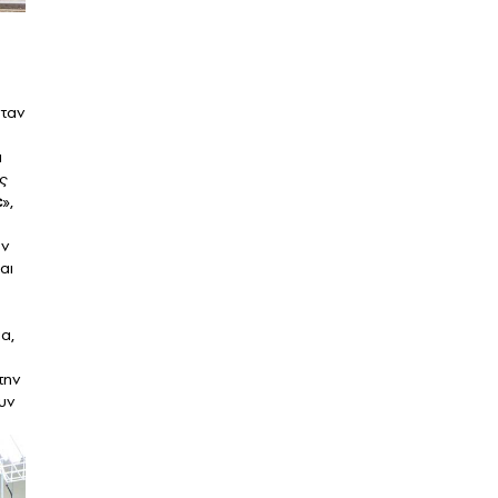
όταν
α
ις
ε
»,
ον
αι
α,
την
υν