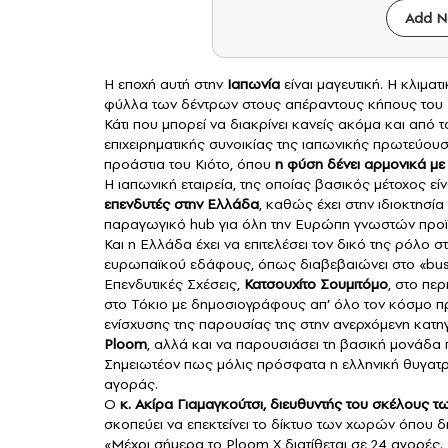
Add N
Η εποχή αυτή στην
Ιαπωνία
είναι μαγευτική. Η κλιμ
φύλλα των δέντρων στους απέραντους κήπους του Τ
Κάτι που μπορεί να διακρίνει κανείς ακόμα και από 
επιχειρηματικής συνοικίας της ιαπωνικής πρωτεύουσ
προάστια του Κιότο, όπου
η φύση δένει αρμονικά με 
Η ιαπωνική εταιρεία, της οποίας βασικός μέτοχος εί
επενδυτές στην Ελλάδα
, καθώς έχει στην ιδιοκτησί
παραγωγικό hub για όλη την Ευρώπη γνωστών προϊόν
Και η Ελλάδα έχει να επιτελέσει τον δικό της ρόλο σ
ευρωπαϊκού εδάφους, όπως διαβεβαιώνει στο «busin
Επενδυτικές Σχέσεις,
Κατσουχίτο Σουμιτόμο
, στο πε
στο Τόκιο με δημοσιογράφους απ’ όλο τον κόσμο πρ
ενίσχυσης της παρουσίας της στην ανερχόμενη κατη
Ploom
, αλλά και να παρουσιάσει τη βασική μονάδα
Σημειωτέον πως μόλις πρόσφατα η ελληνική θυγατρικ
αγοράς.
Ο
κ. Ακίρα Γιαμαγκούτσι, διευθυντής του σκέλους 
σκοπεύει να επεκτείνει το δίκτυο των χωρών όπου δι
«Μέχρι σήμερα το Ploom X διατίθεται σε 24 αγορές.