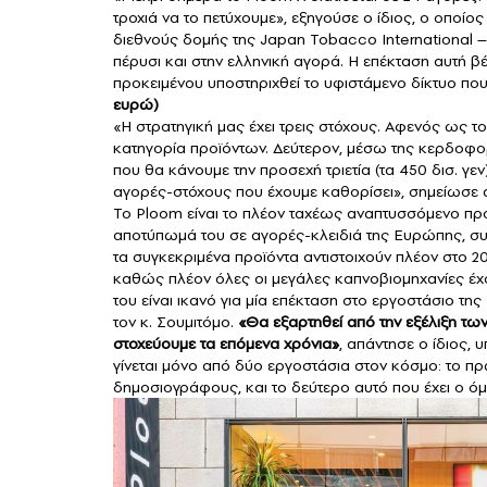
τροχιά να το πετύχουμε», εξηγούσε ο ίδιος, ο οποίος
διεθνούς δομής της Japan Tobacco International – 
πέρυσι και στην ελληνική αγορά. Η επέκταση αυτή βέ
προκειμένου υποστηριχθεί το υφιστάμενο δίκτυο πο
ευρώ)
«Η στρατηγική μας έχει τρεις στόχους. Αφενός ως τ
κατηγορία προϊόντων. Δεύτερον, μέσω της κερδοφο
που θα κάνουμε την προσεχή τριετία (τα 450 δισ. γεν
αγορές-στόχους που έχουμε καθορίσει», σημείωσε α
Το Ploom είναι το πλέον ταχέως αναπτυσσόμενο προ
αποτύπωμά του σε αγορές-κλειδιά της Ευρώπης, συ
τα συγκεκριμένα προϊόντα αντιστοιχούν πλέον στο 
καθώς πλέον όλες οι μεγάλες καπνοβιομηχανίες έχου
του είναι ικανό για μία επέκταση στο εργοστάσιο τ
τον κ. Σουμιτόμο.
«Θα εξαρτηθεί από την εξέλιξη τ
στοχεύουμε τα επόμενα χρόνια»
, απάντησε ο ίδιος
γίνεται μόνο από δύο εργοστάσια στον κόσμο: το πρώ
δημοσιογράφους, και το δεύτερο αυτό που έχει ο ό