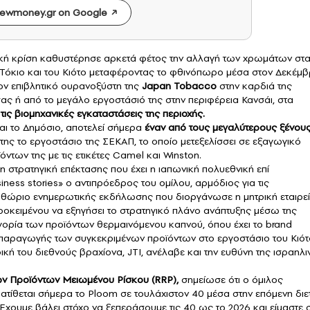
ewmoney.gr on Google
ατική κρίση καθυστέρησε αρκετά φέτος την αλλαγή των χρωμάτων στ
όκιο και του Κιότο μεταφέροντας το φθινόπωρο μέσα στον Δεκέμβ
τον επιβλητικό ουρανοξύστη της
Japan Tobacco
στην καρδιά της
ας ή από το μεγάλο εργοστάσιό της στην περιφέρεια Κανσάι, στα
τις βιομηχανικές εγκαταστάσεις της περιοχής.
ναι το Δημόσιο, αποτελεί σήμερα
έναν από τους μεγαλύτερους ξένου
α της το εργοστάσιο της ΣΕΚΑΠ, το οποίο μετεξελίσσει σε εξαγωγικό
των της με τις ετικέτες Camel και Winston.
τη στρατηγική επέκτασης που έχει η ιαπωνική πολυεθνική επί
ess stories» ο αντιπρόεδρος του ομίλου, αρμόδιος για τις
ριθώριο ενημερωτικής εκδήλωσης που διοργάνωσε η μητρική εταιρε
οκειμένου να εξηγήσει το στρατηγικό πλάνο ανάπτυξης μέσω της
γορία των προϊόντων θερμαινόμενου καπνού, όπου έχει το brand
 παραγωγής των συγκεκριμένων προϊόντων στο εργοστάσιο του Κιότ
ή του διεθνούς βραχίονα, JTI, ανέλαβε και την ευθύνη της ισραηλι
των Προϊόντων Μειωμένου Ρίσκου (RRP),
σημείωσε ότι ο όμιλος
ατίθεται σήμερα το Ploom σε τουλάχιστον 40 μέσα στην επόμενη διετ
 Εχουμε βάλει στόχο να ξεπεράσουμε τις 40 ως το 2026 και είμαστε 