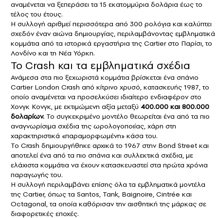
αναμένεται να ξεπεράσει τα 15 εκατομμύρια δολάρια έως το
τέλος του έτους.
Η συλλογή αριθμεί περισσότερα από 300 ρολόγια και καλύπτει
σχεδόν έναν αιώνα δημιουργίας, περιλαμβάνοντας εμβληματικά
κομμάτια από τα ιστορικά εργαστήρια της Cartier στο Παρίσι, το
Λονδίνο και τη Νέα Υόρκη.
Το Crash και τα εμβληματικά σχέδια
Ανάμεσα στα πιο ξεχωριστά κομμάτια βρίσκεται ένα σπάνιο
Cartier London Crash από κίτρινο χρυσό, κατασκευής 1987, το
οποίο αναμένεται να προσελκύσει ιδιαίτερο ενδιαφέρον στο
Χονγκ Κονγκ, με εκτιμώμενη αξία μεταξύ
400.000 και 800.000
δολαρίων.
Το συγκεκριμένο μοντέλο θεωρείται ένα από τα πιο
αναγνωρίσιμα σχέδια της ωρολογοποιίας, χάρη στη
χαρακτηριστικά «παραμορφωμένη» κάσα του.
Το Crash δημιουργήθηκε αρχικά το 1967 στην Bond Street και
αποτελεί ένα από τα πιο σπάνια και συλλεκτικά σχέδια, με
ελάχιστα κομμάτια να έχουν κατασκευαστεί στα πρώτα χρόνια
παραγωγής του.
Η συλλογή περιλαμβάνει επίσης όλα τα εμβληματικά μοντέλα
της Cartier, όπως τα Santos, Tank, Baignoire, Cintrée και
Octagonal, τα οποία καθόρισαν την αισθητική της μάρκας σε
διαφορετικές εποχές.