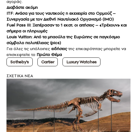
αγοράς.
Διαβάστε ακόμη
ITF: Ανάσα για τους ναυτικούς η εκεχειρία στο Ορμούζ –
Συνεργασία με τον Διεθνή Ναυτιλιακό Οργανισμό (IMO)
Fuel Pass III: Ξεπέρασαν το 1 εκατ. οι αιτήσεις – «Τρέχουν» και
σήμερα οι πληρωμές
Louis Vuitton: Από τα μπαούλα της Ευρώπης σε παγκόσμιο
σύμβολο πολυτέλειας (pics)
Για όλες τις υπόλοιπες
ειδήσεις
της επικαιρότητας μπορείτε να
επισκεφτείτε το
Πρώτο Θέμα
Sotheby's
Cartier
Luxury Watches
ΣXETIKA NEA