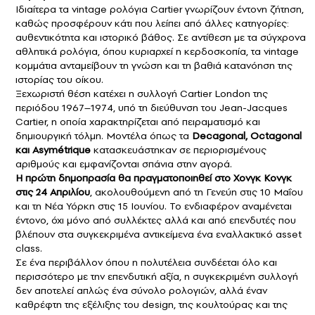
Ιδιαίτερα τα vintage ρολόγια Cartier γνωρίζουν έντονη ζήτηση,
καθώς προσφέρουν κάτι που λείπει από άλλες κατηγορίες:
αυθεντικότητα και ιστορικό βάθος. Σε αντίθεση με τα σύγχρονα
αθλητικά ρολόγια, όπου κυριαρχεί η κερδοσκοπία, τα vintage
κομμάτια ανταμείβουν τη γνώση και τη βαθιά κατανόηση της
ιστορίας του οίκου.
Ξεχωριστή θέση κατέχει η συλλογή Cartier London της
περιόδου 1967–1974, υπό τη διεύθυνση του Jean-Jacques
Cartier, η οποία χαρακτηρίζεται από πειραματισμό και
δημιουργική τόλμη. Μοντέλα όπως τα
Decagonal, Octagonal
και Asymétrique
κατασκευάστηκαν σε περιορισμένους
αριθμούς και εμφανίζονται σπάνια στην αγορά.
Η πρώτη δημοπρασία θα πραγματοποιηθεί στο Χονγκ Κονγκ
στις 24 Απριλίου
, ακολουθούμενη από τη Γενεύη στις 10 Μαΐου
και τη Νέα Υόρκη στις 15 Ιουνίου. Το ενδιαφέρον αναμένεται
έντονο, όχι μόνο από συλλέκτες αλλά και από επενδυτές που
βλέπουν στα συγκεκριμένα αντικείμενα ένα εναλλακτικό asset
class.
Σε ένα περιβάλλον όπου η πολυτέλεια συνδέεται όλο και
περισσότερο με την επενδυτική αξία, η συγκεκριμένη συλλογή
δεν αποτελεί απλώς ένα σύνολο ρολογιών, αλλά έναν
καθρέφτη της εξέλιξης του design, της κουλτούρας και της