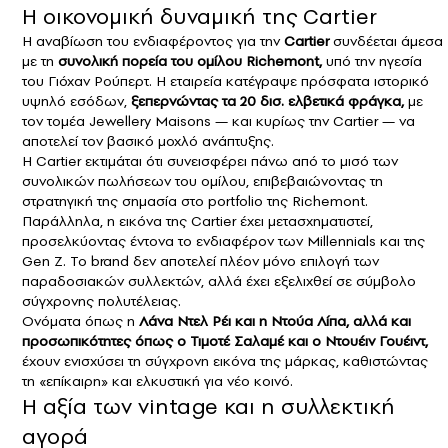
Η οικονομική δυναμική της Cartier
Η αναβίωση του ενδιαφέροντος για την
Cartier
συνδέεται άμεσα
με τη
συνολική πορεία του ομίλου Richemont,
υπό την ηγεσία
του Γιόχαν Ρούπερτ. Η εταιρεία κατέγραψε πρόσφατα ιστορικό
υψηλό εσόδων,
ξεπερνώντας τα 20 δισ. ελβετικά φράγκα,
με
τον τομέα Jewellery Maisons — και κυρίως την Cartier — να
αποτελεί τον βασικό μοχλό ανάπτυξης.
Η Cartier εκτιμάται ότι συνεισφέρει πάνω από το μισό των
συνολικών πωλήσεων του ομίλου, επιβεβαιώνοντας τη
στρατηγική της σημασία στο portfolio της Richemont.
Παράλληλα, η εικόνα της Cartier έχει μετασχηματιστεί,
προσελκύοντας έντονα το ενδιαφέρον των Millennials και της
Gen Z. Το brand δεν αποτελεί πλέον μόνο επιλογή των
παραδοσιακών συλλεκτών, αλλά έχει εξελιχθεί σε σύμβολο
σύγχρονης πολυτέλειας.
Ονόματα όπως η
Λάνα Ντελ Ρέι και η Ντούα Λίπα, αλλά και
προσωπικότητες όπως ο Τιμοτέ Σαλαμέ και ο Ντουέιν Γουέιντ,
έχουν ενισχύσει τη σύγχρονη εικόνα της μάρκας, καθιστώντας
τη «επίκαιρη» και ελκυστική για νέο κοινό.
Η αξία των vintage και η συλλεκτική
αγορά