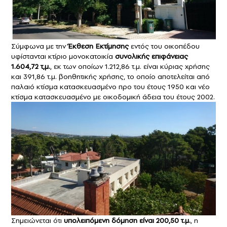
Σύμφωνα με την
Έκθεση Εκτίμησης
εντός του οικοπέδου
υφίστανται κτίριο μονοκατοικία
συνολικής επιφάνειας
1.604,72 τ,μ.
, εκ των οποίων 1.212,86 τ.μ. είναι κύριας χρήσης
και 391,86 τ.μ. βοηθητικής χρήσης, το οποίο αποτελείται από
παλαιό κτίσμα κατασκευασμένο προ του έτους 1950 και νέο
κτίσμα κατασκευασμένο με οικοδομική άδεια του έτους 2002.
Σημειώνεται ότι
υπολειπόμενη δόμηση είναι 200,50 τ.μ.
, η