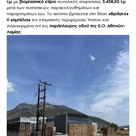
τ.μ
. με
βιομηχανικό κτίριο
συνολικής επιφανείας
3.458,50 τ.μ
.
μετά των συστατικών, παρακολουθημάτων και
παραρτημάτων του. Το ακίνητο βρίσκεται στη θέση
«Βράγκο»
ή «Αμπέλια»
της κτηματικής περιφέρειας Υπάτου και
συγκεκριμένα επί της
παράπλευρης οδού της Ε.Ο. Αθηνών-
Λαμίας
.