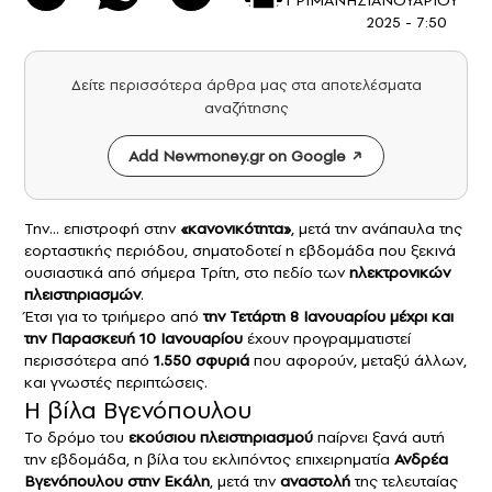
2025 - 7:50
Δείτε περισσότερα άρθρα μας στα αποτελέσματα
αναζήτησης
Add Newmoney.gr on Google
Την… επιστροφή στην
«κανονικότητα»
, μετά την ανάπαυλα της
εορταστικής περιόδου, σηματοδοτεί η εβδομάδα που ξεκινά
ουσιαστικά από σήμερα Τρίτη, στο πεδίο των
ηλεκτρονικών
πλειστηριασμών
.
Έτσι για το τριήμερο από
την Τετάρτη 8 Ιανουαρίου μέχρι και
την Παρασκευή 10 Ιανουαρίου
έχουν προγραμματιστεί
περισσότερα από
1.550
σφυριά
που αφορούν, μεταξύ άλλων,
και γνωστές περιπτώσεις.
Η βίλα Βγενόπουλου
Το δρόμο του
εκούσιου πλειστηριασμού
παίρνει ξανά αυτή
την εβδομάδα, η βίλα του εκλιπόντος επιχειρηματία
Ανδρέα
Βγενόπουλου
στην Εκάλη
, μετά την
αναστολή
της τελευταίας