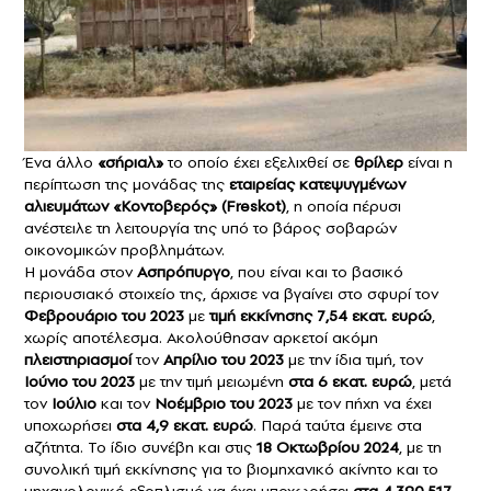
Ένα άλλο
«σήριαλ»
το οποίο έχει εξελιχθεί σε
θρίλερ
είναι η
περίπτωση της μονάδας της
εταιρείας κατεψυγμένων
αλιευμάτων
«Κοντοβερός»
(Freskot)
, η οποία πέρυσι
ανέστειλε τη λειτουργία της υπό το βάρος σοβαρών
οικονομικών προβλημάτων.
Η μονάδα στον
Ασπρόπυργο
, που είναι και το βασικό
περιουσιακό στοιχείο της, άρχισε να βγαίνει στο σφυρί τον
Φεβρουάριο του 2023
με
τιμή εκκίνησης 7,54 εκατ. ευρώ
,
χωρίς αποτέλεσμα. Ακολούθησαν αρκετοί ακόμη
πλειστηριασμοί
τον
Απρίλιο του 2023
με την ίδια τιμή, τον
Ιούνιο του 2023
με την τιμή μειωμένη
στα 6 εκατ. ευρώ
, μετά
τον
Ιούλιο
και τον
Νοέμβριο του 2023
με τον πήχη να έχει
υποχωρήσει
στα 4,9 εκατ. ευρώ
. Παρά ταύτα έμεινε στα
αζήτητα. Το ίδιο συνέβη και στις
18 Οκτωβρίου 2024
, με τη
συνολική τιμή εκκίνησης για το βιομηχανικό ακίνητο και το