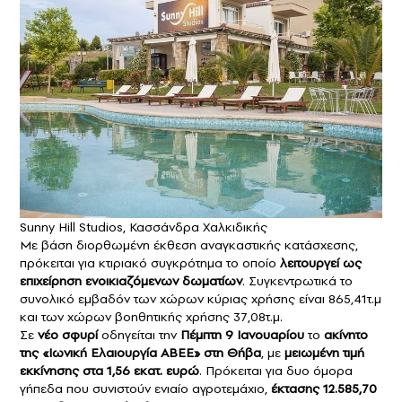
Sunny Hill Studios, Κασσάνδρα Χαλκιδικής
Με βάση διορθωμένη έκθεση αναγκαστικής κατάσχεσης,
πρόκειται για κτιριακό συγκρότημα το οποίο
λειτουργεί ως
επιχείρηση ενοικιαζόμενων δωματίων
. Συγκεντρωτικά το
συνολικό εμβαδόν των χώρων κύριας χρήσης είναι 865,41τ.μ
και των χώρων βοηθητικής χρήσης 37,08τ.μ.
Σε
νέο σφυρί
οδηγείται την
Πέμπτη 9 Ιανουαρίου
το
ακίνητο
της «Ιωνική Ελαιουργία ΑΒΕΕ» στη Θήβα
, με
μειωμένη τιμή
εκκίνησης στα 1,56 εκατ. ευρώ
. Πρόκειται για δυο όμορα
γήπεδα που συνιστούν ενιαίο αγροτεμάχιο,
έκτασης 12.585,70