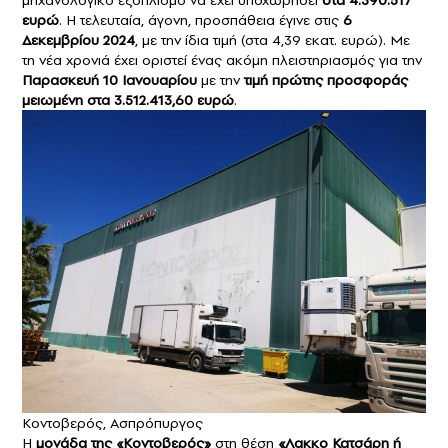
μηχανολογικό εξοπλισμό να έχει υποχωρήσει
στα 4.390.517
ευρώ
. Η τελευταία, άγονη, προσπάθεια έγινε στις
6
Δεκεμβρίου 2024
, με την ίδια τιμή (στα 4,39 εκατ. ευρώ). Με
τη νέα χρονιά έχει οριστεί ένας ακόμη πλειστηριασμός για την
Παρασκευή 10 Ιανουαρίου
με την
τιμή πρώτης προσφοράς
μειωμένη στα 3.512.413,60 ευρώ
.
Κοντοβερός, Ασπρόπυργος
Η
μονάδα της «Κοντοβερός»
στη θέση
«Λακκο Κατσάρη ή