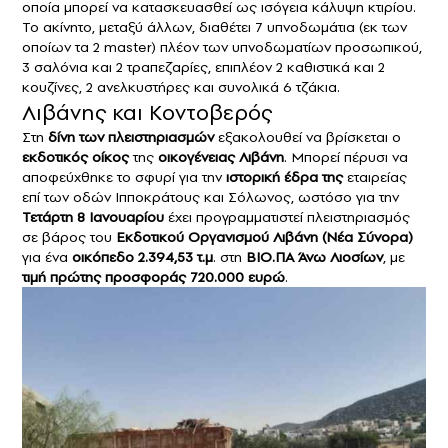
οποία μπορεί να κατασκευασθεί ως ισόγεια κάλυψη κτιρίου.
Το ακίνητο, μεταξύ άλλων, διαθέτει 7 υπνοδωμάτια (εκ των
οποίων τα 2 master) πλέον των υπνοδωματίων προσωπικού,
3 σαλόνια και 2 τραπεζαρίες, επιπλέον 2 καθιστικά και 2
κουζίνες, 2 ανελκυστήρες και συνολικά 6 τζάκια.
Λιβάνης και Κοντοβερός
Στη
δίνη των
πλειστηριασμών
εξακολουθεί να βρίσκεται ο
εκδοτικός οίκος
της
οικογένειας Λιβάνη
. Μπορεί πέρυσι να
αποφεύχθηκε το σφυρί για την
ιστορική έδρα της
εταιρείας
επί των οδών Ιπποκράτους και Σόλωνος, ωστόσο για την
Τετάρτη 8 Ιανουαρίου
έχει προγραμματιστεί πλειστηριασμός
σε βάρος του
Εκδοτικού Οργανισμού Λιβάνη
(Νέα Σύνορα)
για ένα
οικόπεδο 2.394,53 τ.μ
. στη
ΒΙΟ.ΠΑ Άνω Λιοσίων
, με
τιμή πρώτης προσφοράς 720.000 ευρώ
.