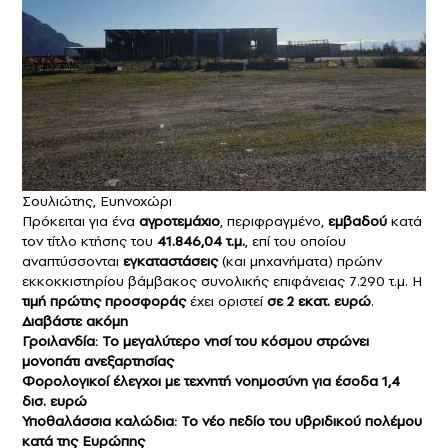
Σουλιώτης, Ευηνοχώρι
Πρόκειται για ένα
αγροτεμάχιο
, περιφραγμένο,
εμβαδού
κατά
τον τίτλο κτήσης του
41.846,04 τ.μ.
, επί του οποίου
αναπτύσσονται
εγκαταστάσεις
(και μηχανήματα) πρώην
εκκοκκιστηρίου βάμβακος συνολικής επιφάνειας 7.290 τ.μ. Η
τιμή πρώτης προσφοράς
έχει οριστεί
σε 2 εκατ. ευρώ
.
Διαβάστε ακόμη
Γροιλανδία: Το μεγαλύτερο νησί του κόσμου στρώνει
μονοπάτι ανεξαρτησίας
Φορολογικοί έλεγχοι με τεχνητή νοημοσύνη για έσοδα 1,4
δισ. ευρώ
Υποθαλάσσια καλώδια: Το νέο πεδίο του υβριδικού πολέμου
κατά της Ευρώπης