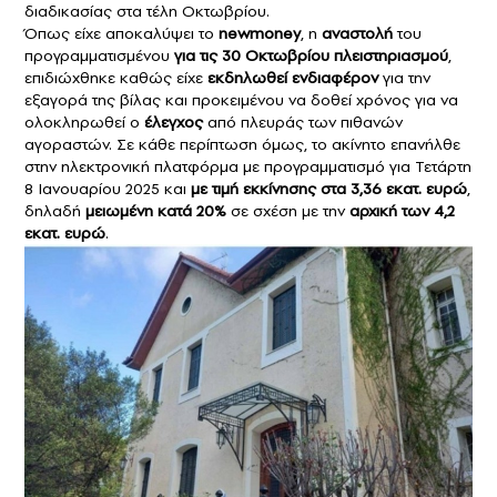
διαδικασίας στα τέλη Οκτωβρίου.
Όπως είχε αποκαλύψει το
newmoney
, η
αναστολή
του
προγραμματισμένου
για τις 30 Οκτωβρίου πλειστηριασμού
,
επιδιώχθηκε καθώς είχε
εκδηλωθεί ενδιαφέρον
για την
εξαγορά της βίλας και προκειμένου να δοθεί χρόνος για να
ολοκληρωθεί ο
έλεγχος
από πλευράς των πιθανών
αγοραστών. Σε κάθε περίπτωση όμως, το ακίνητο επανήλθε
στην ηλεκτρονική πλατφόρμα με προγραμματισμό για Τετάρτη
8 Ιανουαρίου 2025 και
με τιμή εκκίνησης στα 3,36 εκατ. ευρώ
,
δηλαδή
μειωμένη κατά 20%
σε σχέση με την
αρχική των 4,2
εκατ. ευρώ
.