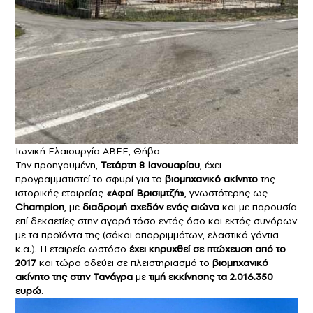
Ιωνική Ελαιουργία ΑΒΕΕ, Θήβα
Την προηγουμένη,
Τετάρτη 8 Ιανουαρίου
, έχει
προγραμματιστεί το σφυρί για το
βιομηχανικό ακίνητο
της
ιστορικής εταιρείας
«Αφοί Βρισιμτζή»
, γνωστότερης ως
Champion
, με
διαδρομή σχεδόν ενός αιώνα
και με παρουσία
επί δεκαετίες στην αγορά τόσο εντός όσο και εκτός συνόρων
με τα προϊόντα της (σάκοι απορριμμάτων, ελαστικά γάντια
κ.α.). Η εταιρεία ωστόσο
έχει κηρυχθεί σε πτώχευση από το
2017
και τώρα οδεύει σε πλειστηριασμό το
βιομηχανικό
ακίνητο της στην Τανάγρα
με
τιμή εκκίνησης τα 2.016.350
ευρώ
.