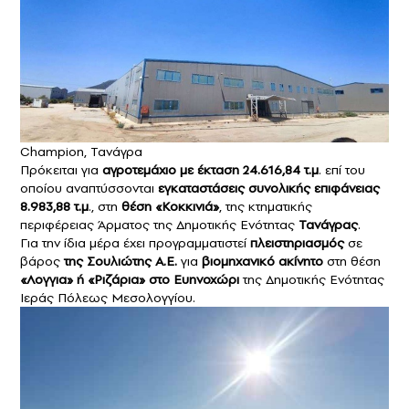
Champion, Τανάγρα
Πρόκειται για
αγροτεμάχιο με έκταση 24.616,84 τ.μ
. επί του
οποίου αναπτύσσονται
εγκαταστάσεις συνολικής επιφάνειας
8.983,88 τ.μ
., στη
θέση «Κοκκινιά»
, της κτηματικής
περιφέρειας Άρματος της Δημοτικής Ενότητας
Τανάγρας
.
Για την ίδια μέρα έχει προγραμματιστεί
πλειστηριασμός
σε
βάρος
της Σουλιώτης Α.Ε.
για
βιομηχανικό ακίνητο
στη θέση
«Λογγια» ή «Ριζάρια» στο Ευηνοχώρι
της Δημοτικής Ενότητας
Ιεράς Πόλεως Μεσολογγίου.