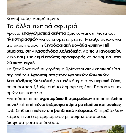
Κοντοβερός, Ασπρόπυργος
Τα άλλα ηχηρά σφυριά
Αρκετά
επαγγελματικά ακίνητα
βρίσκονται στη λίστα των
πλειστηριασμών
για τις επόμενες μέρες. Μεταξύ αυτών, για
μια ακόμη φορά, η
ξενοδοχειακή μονάδα «Sunny Hill
Studios»
, στην
Κασσάνδρα Χαλκιδικής
, για τις
8 Ιανουαρίου
2025
και με την
τιμή πρώτης προσφοράς
να παραμένει
στα
2,8 εκατ. ευρώ
.
Το ξενοδοχειακό συγκρότημα βρίσκεται στην εποικισθείσα
περιοχή του
Αγροκτήματος των Αγροτικών Φυλακών
Κασσάνδρας Χαλκιδικής
και ειδικότερα στην
περιοχή Σάνη
,
σε απόσταση 2,7 χλμ από το δημοφιλές Sani Beach και την
ομώνυμη παραλία.
Αναπτύσσεται σε
αγροτεμάχιο 5 στρεμμάτων
και αποτελείται
συνολικά από
πέντε διώροφα κτίρια με studios και σουίτες
,
ενώ διαθέτει
πισίνες
και
βοηθητικά κτίσματα
. Ο περιβάλλων
χώρος είναι διαμορφωμένος με ασφαλτοστρώσεις,
διάφορά φυτά και δένδρα.