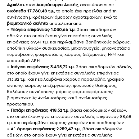
Αγριέλα»
στον
Ασπρόπυργο Αττικής
, αναπτύσσεται σε
οικόπεδο 17.760,48 τ.μ.
, το οποίο έχει προέλθει από τη
συνένωση μικρότερων όμορων αγροτεμαχίων, ενώ το
βιομηχανικό ακίνητο
αποτελείται από:
•
Υπόγειο επιφάνειας 1.030,66 τ.μ.
βάσει οικοδομικών
αδειών, στο οποίο έχουν γίνει επεκτάσεις συνολικής
επιφάνειας 69,41 τ.μ. και περιλαμβάνει βοηθητικούς χώρους,
αποθήκη υλικών συσκευασίας, μηχανουργείο, μηχανοστάσιο
πυρόσβεσης, ψυχροστάσιο, χώρους δεξαμενών, Η/Μ και
υποσταθμό ΔΕΗ.
•
Ισόγειο επιφάνειας 3.495,72 τ.μ.
βάσει οικοδομικών αδειών,
στο οποίο έχουν γίνει επεκτάσεις συνολικής επιφάνειας
313,82 τ.μ. και περιλαμβάνει χώρους παραλαβής, γραφείο
κίνησης, χώρους επεξεργασίας, ψυκτικούς θαλάμους,
θαλάμους συντήρησης, ράμπες φορτοεκφόρτωσης,
βιομηχανικούς Ανελκυστήρες και 2 ανελκυστήρες
προσωπικού.
•
Πατάρι επιφάνειας 418,52 τ.μ.
βάσει οικοδομικών αδειών,
στο οποίο έχουν γίνει επεκτάσεις συνολικής επιφάνειας 88,68
τ.μ. και περιλαμβάνει χώρους γραφείων και αποδυτηρίων.
•
Α΄ όροφο επιφάνειας 2.259,47 τ.μ.
, βάσει οικοδομικών
αδειών, στο οποίο έχουν γίνει επεκτάσεις συνολικής