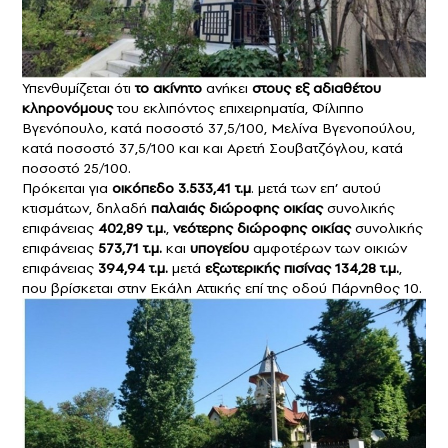
Υπενθυμίζεται ότι
το ακίνητο
ανήκει
στους εξ αδιαθέτου
κληρονόμους
του εκλιπόντος επιχειρηματία, Φίλιππο
Βγενόπουλο, κατά ποσοστό 37,5/100, Μελίνα Βγενοπούλου,
κατά ποσοστό 37,5/100 και και Αρετή Σουβατζόγλου, κατά
ποσοστό 25/100.
Πρόκειται για
οικόπεδο 3.533,41 τ.μ
. μετά των επ’ αυτού
κτισμάτων, δηλαδή
παλαιάς διώροφης οικίας
συνολικής
επιφάνειας
402,89 τ.μ.
,
νεότερης διώροφης οικίας
συνολικής
επιφάνειας
573,71 τ.μ.
και
υπογείου
αμφοτέρων των οικιών
επιφάνειας
394,94 τ.μ.
μετά
εξωτερικής πισίνας 134,28 τ.μ.
,
που βρίσκεται στην Εκάλη Αττικής επί της οδού Πάρνηθος 10.