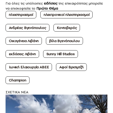
Για όλες τις υπόλοιπες
ειδήσεις
της επικαιρότητας μπορείτε
να επισκεφτείτε το
Πρώτο Θέμα
πλειστηριασμοί
ηλεκτρονικοί πλειστηριασμοί
Ανδρέας Βγενόπουλος
Κοντοβερός
Οικογένεια Λιβάνη
βίλα Βγενόπουλου
εκδόσεις Λιβάνη
Sunny Hill Studios
Ιωνική Ελαιουργία ΑΒΕΕ
Αφοί Βρισιμτζή
Champion
ΣXETIKA NEA