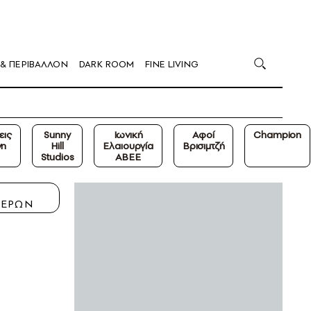
 & ΠΕΡΙΒΑΛΛΟΝ
DARK ROOM
FINE LIVING
εις
Sunny
Ιωνική
Αφοί
Champion
νη
Hill
Ελαιουργία
Βρισιμτζή
Studios
ΑΒΕΕ
Η
ΤΕΡΩΝ