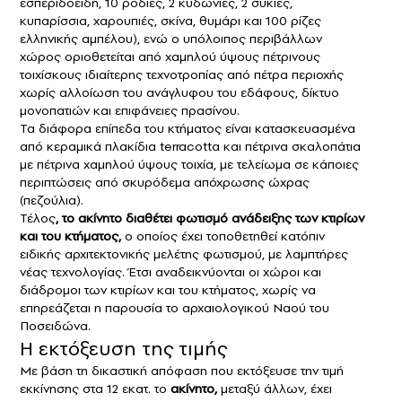
εσπεριδοειδή, 10 ροδιές, 2 κυδωνιές, 2 συκιές,
κυπαρίσσια, χαρουπιές, σκίνα, θυμάρι και 100 ρίζες
ελληνικής αμπέλου), ενώ ο υπόλοιπος περιβάλλων
χώρος οριοθετείται από χαμηλού ύψους πέτρινους
τοιχίσκους ιδιαίτερης τεχνοτροπίας από πέτρα περιοχής
χωρίς αλλοίωση του ανάγλυφου του εδάφους, δίκτυο
μονοπατιών και επιφάνειες πρασίνου.
Τα διάφορα επίπεδα του κτήματος είναι κατασκευασμένα
από κεραμικά πλακίδια terracotta και πέτρινα σκαλοπάτια
με πέτρινα χαμηλού ύψους τοιχία, με τελείωμα σε κάποιες
περιπτώσεις από σκυρόδεμα απόχρωσης ώχρας
(πεζούλια).
Τέλος
, το ακίνητο διαθέτει φωτισμό ανάδειξης των κτιρίων
και του κτήματος,
ο οποίος έχει τοποθετηθεί κατόπιν
ειδικής αρχιτεκτονικής μελέτης φωτισμού, με λαμπτήρες
νέας τεχνολογίας. Έτσι αναδεικνύονται οι χώροι και
διάδρομοι των κτιρίων και του κτήματος, χωρίς να
επηρεάζεται η παρουσία το αρχαιολογικού Ναού του
Ποσειδώνα.
Η εκτόξευση της τιμής
Με βάση τη δικαστική απόφαση που εκτόξευσε την τιμή
εκκίνησης στα 12 εκατ. το
ακίνητο,
μεταξύ άλλων, έχει