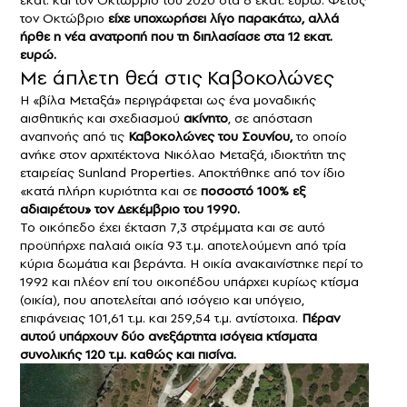
εκατ. και τον Οκτώβριο του 2020 στα 6 εκατ. ευρώ. Φέτος
τον Οκτώβριο
είχε υποχωρήσει λίγο παρακάτω, αλλά
ήρθε η νέα ανατροπή που τη διπλασίασε στα 12 εκατ.
ευρώ.
Με άπλετη θεά στις Καβοκολώνες
Η «βίλα Μεταξά» περιγράφεται ως ένα μοναδικής
αισθητικής και σχεδιασμού
ακίνητο
, σε απόσταση
αναπνοής από τις
Καβοκολώνες του Σουνίου,
το οποίο
ανήκε στον αρχιτέκτονα Nικόλαο Mεταξά, ιδιοκτήτη της
εταιρείας Sunland Properties. Αποκτήθηκε από τον ίδιο
«κατά πλήρη κυριότητα και σε
ποσοστό 100% εξ
αδιαιρέτου» τον Δεκέμβριο του 1990.
Το οικόπεδο έχει έκταση 7,3 στρέμματα και σε αυτό
προϋπήρχε παλαιά οικία 93 τ.μ. αποτελούμενη από τρία
κύρια δωμάτια και βεράντα. Η οικία ανακαινίστηκε περί το
1992 και πλέον επί του οικοπέδου υπάρχει κυρίως κτίσμα
(οικία), που αποτελείται από ισόγειο και υπόγειο,
επιφάνειας 101,61 τ.μ. και 259,54 τ.μ. αντίστοιχα.
Πέραν
αυτού υπάρχουν δύο ανεξάρτητα ισόγεια κτίσματα
συνολικής 120 τ.μ. καθώς και πισίνα.