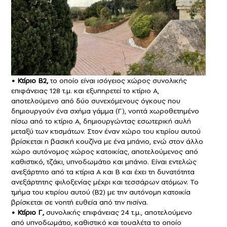
• Κτίριο Β2,
το οποίο είναι ισόγειος χώρος συνολικής
επιφάνειας 128 τ.μ. και εξυπηρετεί το κτίριο Α,
αποτελούμενο από δύο συνεχόμενους όγκους που
δημιουργούν ένα σχήμα γάμμα (Γ), νοητά χωροθετημένο
πίσω από το κτίριο Α, δημιουργώντας εσωτερική αυλή
μεταξύ των κτισμάτων. Στον έναν χώρο του κτιρίου αυτού
βρίσκεται η βασική κουζίνα με ένα μπάνιο, ενώ στον άλλο
χώρο αυτόνομος χώρος κατοικίας, αποτελούμενος από
καθιστικό, τζάκι, υπνοδωμάτιο και μπάνιο. Είναι εντελώς
ανεξάρτητο από τα κτίρια Α και Β και έχει τη δυνατότητα
ανεξάρτητης φιλοξενίας μέχρι και τεσσάρων ατόμων. Το
τμήμα του κτιρίου αυτού (Β2) με την αυτόνομη κατοικία
βρίσκεται σε νοητή ευθεία από την πισίνα.
• Κτίριο Γ,
συνολικής επιφάνειας 24 τ.μ., αποτελούμενο
από υπνοδωμάτιο, καθιστικό και τουαλέτα το οποίο