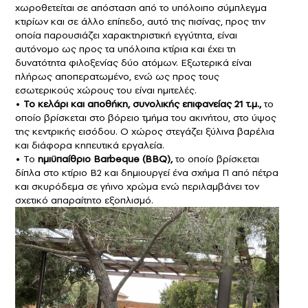
χωροθετείται σε απόσταση από το υπόλοιπο σύμπλεγμα
κτιρίων και σε άλλο επίπεδο, αυτό της πισίνας, προς την
οποία παρουσιάζει χαρακτηριστική εγγύτητα, είναι
αυτόνομο ως προς τα υπόλοιπα κτίρια και έχει τη
δυνατότητα φιλοξενίας δύο ατόμων. Εξωτερικά είναι
πλήρως αποπερατωμένο, ενώ ως προς τους
εσωτερικούς χώρους του είναι ημιτελές.
•
Το κελάρι και αποθήκη, συνολικής επιφανείας 21 τ.μ.,
το
οποίο βρίσκεται στο βόρειο τμήμα του ακινήτου, στο ύψος
της κεντρικής εισόδου. Ο χώρος στεγάζει ξύλινα βαρέλια
και διάφορα κηπευτικά εργαλεία.
• Το
ημιϋπαίθριο Barbeque (BBQ),
το οποίο βρίσκεται
δίπλα στο κτίριο Β2 και δημιουργεί ένα σχήμα Π από πέτρα
και σκυρόδεμα σε γήινο χρώμα ενώ περιλαμβάνει τον
σχετικό απαραίτητο εξοπλισμό.