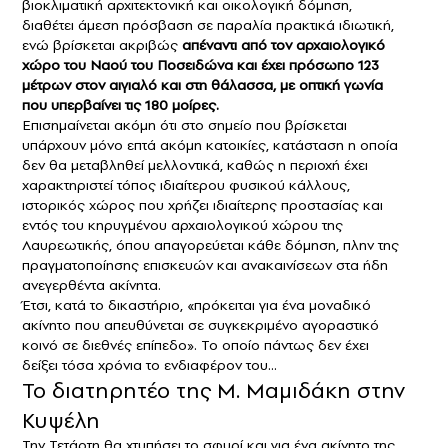
βιοκλιματική αρχιτεκτονική και οικολογική δόμηση,
διαθέτει άμεση πρόσβαση σε παραλία πρακτικά ιδιωτική,
ενώ βρίσκεται ακριβώς
απέναντι από τον αρχαιολογικό
χώρο του Ναού του Ποσειδώνα και έχει πρόσωπο 123
μέτρων στον αιγιαλό και στη θάλασσα, με οπτική γωνία
που υπερβαίνει τις 180 μοίρες.
Επισημαίνεται ακόμη ότι στο σημείο που βρίσκεται
υπάρχουν μόνο επτά ακόμη κατοικίες, κατάσταση η οποία
δεν θα μεταβληθεί μελλοντικά, καθώς η περιοχή έχει
χαρακτηριστεί τόπος ιδιαίτερου φυσικού κάλλους,
ιστορικός χώρος που χρήζει ιδιαίτερης προστασίας και
εντός του κηρυγμένου αρχαιολογικού χώρου της
Λαυρεωτικής, όπου απαγορεύεται κάθε δόμηση, πλην της
πραγματοποίησης επισκευών και ανακαινίσεων στα ήδη
ανεγερθέντα ακίνητα.
Έτσι, κατά το δικαστήριο, «πρόκειται για ένα μοναδικό
ακίνητο που απευθύνεται σε συγκεκριμένο αγοραστικό
κοινό σε διεθνές επίπεδο». Το οποίο πάντως δεν έχει
δείξει τόσα χρόνια το ενδιαφέρον του…
Το διατηρητέο της Μ. Μαμιδάκη στην
Κυψέλη
Την Τετάρτη θα χτυπήσει το σφυρί και για ένα ακίνητο της