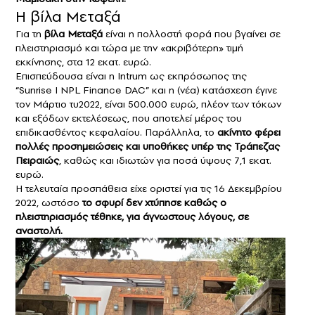
Η βίλα Μεταξά
Για τη
βίλα Μεταξά
είναι η πολλοστή φορά που βγαίνει σε
πλειστηριασμό και τώρα με την «ακριβότερη» τιμή
εκκίνησης, στα 12 εκατ. ευρώ.
Επισπεύδουσα είναι η Intrum ως εκπρόσωπος της
“Sunrise I NPL Finance DAC” και η (νέα) κατάσχεση έγινε
τον Μάρτιο τυ2022, είναι 500.000 ευρώ, πλέον των τόκων
και εξόδων εκτελέσεως, που αποτελεί μέρος του
επιδικασθέντος κεφαλαίου. Παράλληλα, το
ακίνητο φέρει
πολλές προσημειώσεις και υποθήκες υπέρ της Τράπεζας
Πειραιώς
, καθώς και ιδιωτών για ποσά ύψους 7,1 εκατ.
ευρώ.
Η τελευταία προσπάθεια είχε οριστεί για τις 16 Δεκεμβρίου
2022, ωστόσο
το σφυρί δεν χτύπησε καθώς ο
πλειστηριασμός τέθηκε, για άγνωστους λόγους, σε
αναστολή.