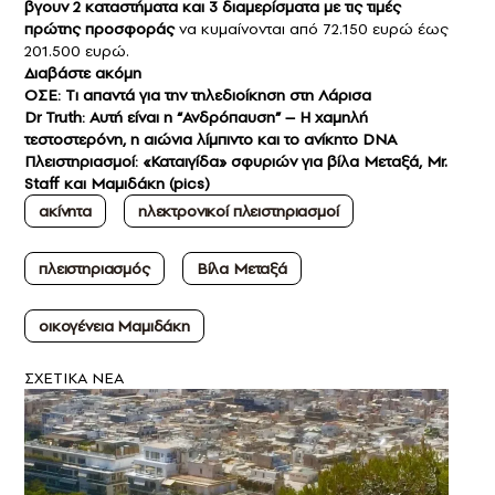
βγουν 2 καταστήματα και 3 διαμερίσματα με τις τιμές
πρώτης προσφοράς
να κυμαίνονται από 72.150 ευρώ έως
201.500 ευρώ.
Διαβάστε ακόμη
OΣΕ: Tι απαντά για την τηλεδιοίκηση στη Λάρισα
Dr Truth: Αυτή είναι η “Ανδρόπαυση” – Η χαμηλή
τεστοστερόνη, η αιώνια λίμπιντο και το ανίκητο DNA
Πλειστηριασμοί: «Καταιγίδα» σφυριών για βίλα Μεταξά, Mr.
Staff και Μαμιδάκη (pics)
ακίνητα
ηλεκτρονικοί πλειστηριασμοί
πλειστηριασμός
Βίλα Μεταξά
οικογένεια Μαμιδάκη
ΣXETIKA NEA