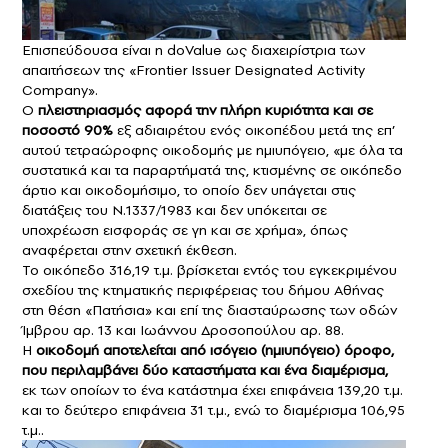
Επισπεύδουσα είναι η doValue ως διαχειρίστρια των
απαιτήσεων της «Frontier Issuer Designated Activity
Company».
Ο
πλειστηριασμός αφορά την πλήρη κυριότητα και σε
ποσοστό 90%
εξ αδιαιρέτου ενός οικοπέδου μετά της επ’
αυτού τετραώροφης οικοδομής με ημιυπόγειο, «με όλα τα
συστατικά και τα παραρτήματά της, κτισμένης σε οικόπεδο
άρτιο και οικοδομήσιμο, το οποίο δεν υπάγεται στις
διατάξεις του Ν.1337/1983 και δεν υπόκειται σε
υποχρέωση εισφοράς σε γη και σε χρήμα», όπως
αναφέρεται στην σχετική έκθεση.
Το οικόπεδο 316,19 τ.μ. βρίσκεται εντός του εγκεκριμένου
σχεδίου της κτηματικής περιφέρειας του δήμου Αθήνας
στη θέση «Πατήσια» και επί της διασταύρωσης των οδών
Ίμβρου αρ. 13 και Ιωάννου Δροσοπούλου αρ. 88.
Η
οικοδομή αποτελείται από ισόγειο (ημιυπόγειο) όροφο,
που περιλαμβάνει δύο καταστήματα και ένα διαμέρισμα,
εκ των οποίων το ένα κατάστημα έχει επιφάνεια 139,20 τ.μ.
και το δεύτερο επιφάνεια 31 τ.μ., ενώ το διαμέρισμα 106,95
τ.μ..