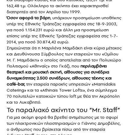
162,48 τ.μ. Ολόκληρο το ακίνητο έχει χαρακτηρισθεί
διατηρητέο από τον Απρίλιο του 1999.
Όσον αφορά τα βάρη
, υπάρχουν προσημείωση υποθήκης
υπέρ της Εθνικής Τράπεζας εγγραφείσα στις 18-9-2003,
για ποσό 1.154.231 ευρώ και άλλη μια προσημείωση
επίσης υπέρ της Εθνικής Τράπεζας εγγραφείσα στις 1-7-
2014, για ποσό 30.874,42 ευρώ.
Σημειώνεται ότι η Μαριλένα Μαμιδάκη είναι κύρια μέτοχος
και Διευθύνουσα Σύμβουλος των εταιρειών του «Ομίλου
Μ. Γ. Μαμιδάκη» ο οποίος αποτελείται από τον Πολυχώρο
Πολιτισμού «Αθηναίς» στο Γκάζι, που
περιλαμβάνει
θεατρική και μουσική σκηνή, αίθουσες για συνέδρια
δυναμικότητας 2.500 συνέδρων, αίθουσες τέχνης και
café-bar,
την εταιρεία παροχής υπηρεσιών «Mamidakis
Catering» και τα «Athinais Tower Lofts», ένα σύμπλεγμα
70 πολυτελών κατοικιών τύπου loft με θέα την Ακρόπολη
και το Λυκαβηττό.
Το παραλιακό ακίνητο του “Mr. Staff”
Για μια ακόμη φορά θα βρεθεί αντιμέτωπος με το σφυρί
των ηλεκτρονικών πλειστηριασμών ο Γιάννης Δημοβέλης,
ο άνθρωπος που βρίσκεται πίσω από την εταιρεία