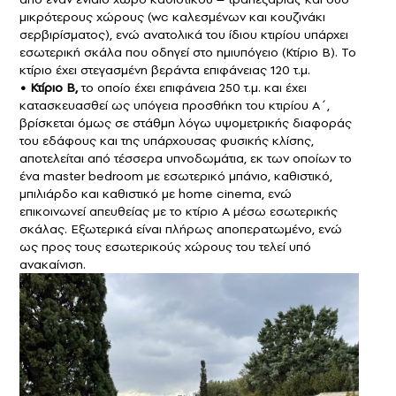
μικρότερους χώρους (wc καλεσμένων και κουζινάκι
σερβιρίσματος), ενώ ανατολικά του ίδιου κτιρίου υπάρχει
εσωτερική σκάλα που οδηγεί στο ημιυπόγειο (Κτίριο Β). Το
κτίριο έχει στεγασμένη βεράντα επιφάνειας 120 τ.μ.
• Κτίριο Β,
το οποίο έχει επιφάνεια 250 τ.μ. και έχει
κατασκευασθεί ως υπόγεια προσθήκη του κτιρίου Α΄,
βρίσκεται όμως σε στάθμη λόγω υψομετρικής διαφοράς
του εδάφους και της υπάρχουσας φυσικής κλίσης,
αποτελείται από τέσσερα υπνοδωμάτια, εκ των οποίων το
ένα master bedroom με εσωτερικό μπάνιο, καθιστικό,
μπιλιάρδο και καθιστικό με home cinema, ενώ
επικοινωνεί απευθείας με το κτίριο Α μέσω εσωτερικής
σκάλας. Εξωτερικά είναι πλήρως αποπερατωμένο, ενώ
ως προς τους εσωτερικούς χώρους του τελεί υπό
ανακαίνιση.