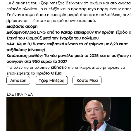
Οι διακοπές του Τζεφ Μπέζος δείχνουν ότι ακόμη και στο ανώτα
επίπεδο πλούτου, η ευελιξία και η προσαρμογή παραμένουν απαρ
Σε έναν κόσμο όπου η εμπειρία μετρά όσο και η πολυτέλεια, οι λ
βρίσκονται — έστω και με τρόπο εντυπωσιακό.
Διαβάστε ακόμη
Δεξαμενόπλοια LNG από το Κατάρ επιχειρούν την πρώτη έξοδο α
Στενά του Ορμούζ μετά την έναρξη του πολέμου
ΔΑΑ: Αλμα 8,1% στην επιβατική κίνηση το α’ τρίμηνο με 6,28 εκατ.
ταξιδιώτες (πίνακες)
Κατώτατος μισθός: Το νέο μοντέλο μετά το 2028 και οι αυξήσεις
οδηγούν στα 950 ευρώ το 2027
Για όλες τις υπόλοιπες
ειδήσεις
της επικαιρότητας μπορείτε να
επισκεφτείτε το
Πρώτο Θέμα
Amazon
Τζεφ Μπέζος
Κόστα Ρίκα
ΣXETIKA NEA