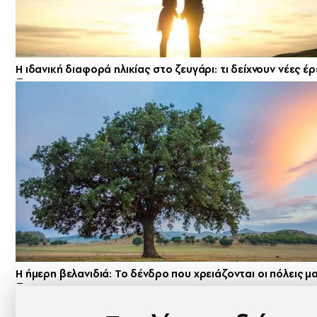
Η ιδανική διαφορά ηλικίας στο ζευγάρι: τι δείχνουν νέες έ
Η ήμερη βελανιδιά: Το δένδρο που χρειάζονται οι πόλεις μ