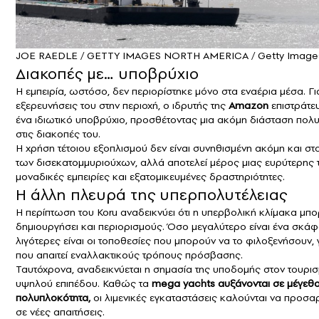
JOE RAEDLE / GETTY IMAGES NORTH AMERICA / Getty Images
Διακοπές με… υποβρύχιο
Η εμπειρία, ωστόσο, δεν περιορίστηκε μόνο στα εναέρια μέσα. Για
εξερευνήσεις του στην περιοχή, ο ιδρυτής της
Amazon
επιστράτε
ένα ιδιωτικό υποβρύχιο, προσθέτοντας μια ακόμη διάσταση πολυ
στις διακοπές του.
Η χρήση τέτοιου εξοπλισμού δεν είναι συνηθισμένη ακόμη και σ
των δισεκατομμυριούχων, αλλά αποτελεί μέρος μιας ευρύτερης 
μοναδικές εμπειρίες και εξατομικευμένες δραστηριότητες.
Η άλλη πλευρά της υπερπολυτέλειας
Η περίπτωση του Koru αναδεικνύει ότι η υπερβολική κλίμακα μπο
δημιουργήσει και περιορισμούς. Όσο μεγαλύτερο είναι ένα σκάφ
λιγότερες είναι οι τοποθεσίες που μπορούν να το φιλοξενήσουν,
που απαιτεί εναλλακτικούς τρόπους πρόσβασης.
Ταυτόχρονα, αναδεικνύεται η σημασία της υποδομής στον τουρι
υψηλού επιπέδου. Καθώς τα
mega yachts αυξάνονται σε μέγεθο
πολυπλοκότητα,
οι λιμενικές εγκαταστάσεις καλούνται να προσ
σε νέες απαιτήσεις.