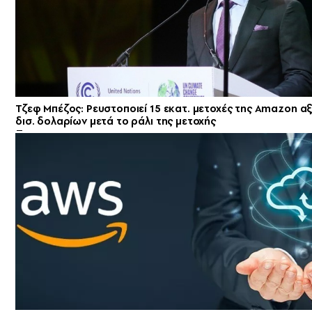
Τζεφ Μπέζος: Ρευστοποιεί 15 εκατ. μετοχές της Amazon αξ
δισ. δολαρίων μετά το ράλι της μετοχής