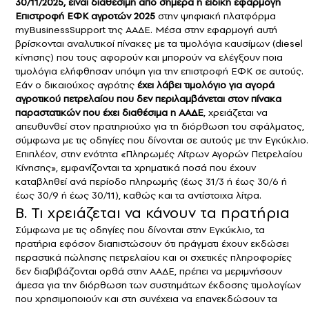
30/11/2025, είναι διαθέσιμη από σήμερα η ειδική εφαρμογή
Επιστροφή ΕΦΚ αγροτών 2025
στην ψηφιακή πλατφόρμα
myBusinessSupport της ΑΑΔΕ. Μέσα στην εφαρμογή αυτή
βρίσκονται αναλυτικοί πίνακες με τα τιμολόγια καυσίμων (diesel
κίνησης) που τους αφορούν και μπορούν να ελέγξουν ποια
τιμολόγια ελήφθησαν υπόψη για την επιστροφή ΕΦΚ σε αυτούς.
Εάν ο δικαιούχος αγρότης
έχει λάβει τιμολόγιο για αγορά
αγροτικού πετρελαίου που δεν περιλαμβάνεται στον πίνακα
παραστατικών που έχει διαθέσιμα η ΑΑΔΕ
, χρειάζεται να
απευθυνθεί στον πρατηριούχο για τη διόρθωση του σφάλματος,
σύμφωνα με τις οδηγίες που δίνονται σε αυτούς με την Εγκύκλιο.
Επιπλέον, στην ενότητα «Πληρωμές Λίτρων Αγορών Πετρελαίου
Κίνησης», εμφανίζονται τα χρηματικά ποσά που έχουν
καταβληθεί ανά περίοδο πληρωμής (έως 31/3 ή έως 30/6 ή
έως 30/9 ή έως 30/11), καθώς και τα αντίστοιχα λίτρα.
Β. Τι χρειάζεται να κάνουν τα πρατήρια
Σύμφωνα με τις οδηγίες που δίνονται στην Εγκύκλιο, τα
πρατήρια εφόσον διαπιστώσουν ότι πράγματι έχουν εκδώσει
περαστικά πώλησης πετρελαίου και οι σχετικές πληροφορίες
δεν διαβιβάζονται ορθά στην ΑΑΔΕ, πρέπει να μεριμνήσουν
άμεσα για την διόρθωση των συστημάτων έκδοσης τιμολογίων
που χρησιμοποιούν και στη συνέχεια να επανεκδώσουν τα