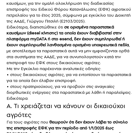
καυσίμων, για την ομαλή ολοκλήρωση της διαδικασίας
επιστροφής του Ειδικού Φόρου Κατανάλωσης (ΕΦΚ) αγροτικού
πετρελαίου για το έτος 2025, σύμφωνα με εγκύκλιο του Διοικητή
της ΑΑΔΕ, Γιώργου Πιτσιλή (Ε2103/2025).
Ειδικότερα, διαπιστώθηκε ότι
σε ορισμένα παραστατικά
καυσίμων (diesel κίνησης) τα οποία έχουν διαβιβαστεί στην
πλατφόρμα myDATA ή στο esend, δεν έχουν συμπληρωθεί ή
έχουν συμπληρωθεί λανθασμένα ορισμένα υποχρεωτικά πεδία
,
με αποτέλεσμα τα παραστατικά αυτά να μην εμφανίζονται ορθά
στα συστήματα της ΑΑΔΕ, για να συνυπολογιστούν κατά την
επιστροφή του ΕΦΚ στους δικαιούχους αγρότες.
Με την Εγκύκλιο παρέχονται αναλυτικές οδηγίες:
• στους δικαιούχους αγρότες, για να εντοπίσουν τα παραστατικά
για τα οποία δεν έλαβαν επιστροφή.
• στους πρατηριούχους, για να προβούν στις αναγκαίες
διορθωτικές ενέργειες στα παραστατικά με λάθη ή παραλείψεις.
Ειδικότερα:
Α. Τι χρειάζεται να κάνουν οι δικαιούχοι
αγρότες
Για τους αγρότες που
θεωρούν ότι δεν έχουν λάβει το σύνολο
της επιστροφής ΕΦΚ για την περίοδο από 1/1/2025 έως