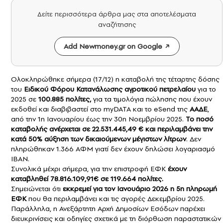
Δείτε περισσότερα άρθρα μας στα αποτελέσματα
αναζήτησης
Add Newmoney.gr on Google
Ολοκληρώθηκε σήμερα (17/12) η καταβολή της τέταρτης δόσης
του
Ειδικού Φόρου Κατανάλωσης
αγροτικού πετρελαίου
για το
2025 σε
100.885 πολίτες,
για τα τιμολόγια πώλησης που έχουν
εκδοθεί και διαβιβαστεί στο myDATA και το eSend της
ΑΑΔΕ
,
από την 1η Ιανουαρίου έως την 30η Νοεμβρίου 2025.
Το ποσό
καταβολής ανέρχεται σε 22.531.445,49 € και περιλαμβάνει την
κατά 50% αύξηση των δικαιούμενων μέγιστων λίτρων
. Δεν
πληρώθηκαν 1.366 ΑΦΜ γιατί δεν έχουν δηλώσει λογαριασμό
ΙΒΑΝ.
Συνολικά μέχρι σήμερα, για την επιστροφή ΕΦΚ
έχουν
καταβληθεί 78.816.109,91€ σε 119.664 πολίτες.
Σημειώνεται ότι
εκκρεμεί για τον Ιανουάριο 2026 η 5η πληρωμή
ΕΦΚ
που θα περιλαμβάνει και τις αγορές Δεκεμβρίου 2025.
Παράλληλα, η Ανεξάρτητη Αρχή Δημοσίων Εσόδων παρέχει
διευκρινίσεις και οδηγίες σχετικά με τη διόρθωση παραστατικών