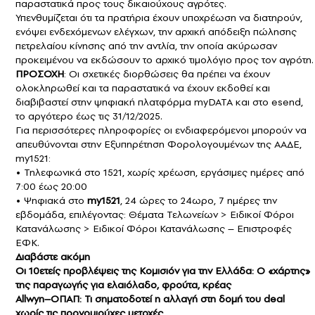
παραστατικά προς τους δικαιούχους αγρότες.
Υπενθυμίζεται ότι τα πρατήρια έχουν υποχρέωση να διατηρούν,
ενόψει ενδεχόμενων ελέγχων, την αρχική απόδειξη πώλησης
πετρελαίου κίνησης από την αντλία, την οποία ακύρωσαν
προκειμένου να εκδώσουν το αρχικό τιμολόγιο προς τον αγρότη.
ΠΡΟΣΟΧΗ
: Οι σχετικές διορθώσεις θα πρέπει να έχουν
ολοκληρωθεί και τα παραστατικά να έχουν εκδοθεί και
διαβιβαστεί στην ψηφιακή πλατφόρμα myDATA και στο esend,
το αργότερο έως τις 31/12/2025.
Για περισσότερες πληροφορίες οι ενδιαφερόμενοι μπορούν να
απευθύνονται στην Εξυπηρέτηση Φορολογουμένων της ΑΑΔΕ,
my1521:
• Τηλεφωνικά στο 1521, χωρίς χρέωση, εργάσιμες ημέρες από
7:00 έως 20:00
• Ψηφιακά στο
my1521
, 24 ώρες το 24ωρο, 7 ημέρες την
εβδομάδα, επιλέγοντας: Θέματα Τελωνείων > Ειδικοί Φόροι
Κατανάλωσης > Ειδικοί Φόροι Κατανάλωσης – Επιστροφές
ΕΦΚ.
Διαβάστε ακόμη
Oι 10ετείς προβλέψεις της Κομισιόν για την Ελλάδα: Ο «χάρτης»
της παραγωγής για ελαιόλαδο, φρούτα, κρέας
Allwyn–ΟΠΑΠ: Τι σηματοδοτεί η αλλαγή στη δομή του deal
χωρίς τις προνομιούχες μετοχές