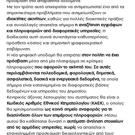
πρόσβαση στα απαραίτητα δεδομένα.
Με τον τρόπο αυτό επιχειρείται να αντιμετωπιστεί ένα από τα
σημαντικότερα προβλήματα που αντιμετωπίζουν οι
ιδιοκτήτες ακινήτων
, καθώς για πολλές διοικητικές πράξεις
και συναλλαγές απαιτείται σήμερα
η αναζήτηση εγγράφων
και πληροφοριών από διαφορετικές υπηρεσίες.
Η
διαδικασία αυτή συχνά συνεπάγεται καθυστερήσεις,
πρόσθετο κόστος και σημαντική γραφειοκρατική
επιβάρυνση.
Η νέα ψηφιακή υποδομή θα επιτρέπει
στον πολίτη να έχει
πρόσβαση
μέσα από μία πλατφόρμα σε κρίσιμες
πληροφορίες
που αφορούν το ακίνητό του. Σε αυτές
περιλαμβάνονται πολεοδομικά, φορολογικά, δημοτικά,
ασφαλιστικά, δασικά και ενεργειακά δεδομένα,
τα οποία
σήμερα είναι κατανεμημένα σε διαφορετικές βάσεις
δεδομένων και υπηρεσίες του Δημοσίου.
Κεντρικός άξονας λειτουργίας του συστήματος θα είναι ο
Κωδικός Αριθμός Εθνικού Κτηματολογίου
(
ΚΑΕΚ
), ο οποίος
θα χρησιμοποιείται
ως κοινό σημείο αναφοράς για τη
διασύνδεση όλων των επιμέρους πληροφοριών
. Μέσω
αυτού θα καθίσταται δυνατή η
αυτόματη άντληση στοιχείων
από τις αρμόδιες υπηρεσίες
,
χωρίς
να απαιτείται η
επανειλημμένη προσκόμιση δικαιολογητικών από τους