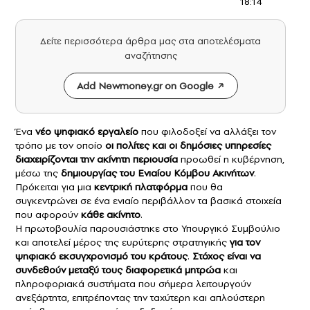
18:14
Δείτε περισσότερα άρθρα μας στα αποτελέσματα
αναζήτησης
Add Newmoney.gr on Google
Ένα
νέο ψηφιακό εργαλείο
που φιλοδοξεί να αλλάξει τον
τρόπο με τον οποίο
οι πολίτες και οι δημόσιες υπηρεσίες
διαχειρίζονται την
ακίνητη περιουσία
προωθεί η κυβέρνηση,
μέσω της
δημιουργίας του Ενιαίου Κόμβου Ακινήτων
.
Πρόκειται για μια
κεντρική πλατφόρμα
που θα
συγκεντρώνει σε ένα ενιαίο περιβάλλον τα βασικά στοιχεία
που αφορούν
κάθε ακίνητο
.
Η πρωτοβουλία παρουσιάστηκε στο Υπουργικό Συμβούλιο
και αποτελεί μέρος της ευρύτερης στρατηγικής
για τον
ψηφιακό εκσυγχρονισμό του κράτους
.
Στόχος είναι να
συνδεθούν μεταξύ τους διαφορετικά μητρώα
και
πληροφοριακά συστήματα που σήμερα λειτουργούν
ανεξάρτητα, επιτρέποντας την ταχύτερη και απλούστερη