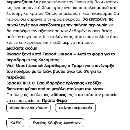
Δερμεντζόπουλος
χαρακτήρισε τον Ενιαίο Κόμβο Ακινήτων
ως ένα σημαντικό βήμα προς ένα πιο αποτελεσματικό και
λειτουργικό κράτος. Όπως σημείωσε, η νέα πλατφόρμα θα
περιορίσει σημαντικά τη γραφειοκρατία,
θα επιταχύνει τις
συναλλαγές που σχετίζονται με την ακίνητη περιουσία
και
θα επιτρέψει την αξιοποίηση των δεδομένων απευθείας
από την πηγή τους, διευκολύνοντας τόσο τους πολίτες όσο
και τις επιχειρήσεις στην καθημερινότητά τους.
Διαβάστε ακόμη
Ryanair ξανά κατά Fraport Greece – Αυτή τη φορά για το
αεροδρόμιο της Καλαμάτας
Wall Street Journal: Απρόθυμος ο Τραμπ για επανέναρξη
του πολέμου με το Ιράν, βουτιά άνω του 3% για το
πετρέλαιο
SpaceX IPO: Ο Σαουδάραβας πρίγκιπας κερδίζει
δισεκατομμύρια από το μεγάλο στοίχημα του Μασκ
Για όλες τις υπόλοιπες
ειδήσεις
της επικαιρότητας μπορείτε
να επισκεφτείτε το
Πρώτο Θέμα
ιδιοκτήτες ακινήτων
ακίνητη περιουσία
ΚΑΕΚ
Ενιαίος Κόμβος Ακινήτων