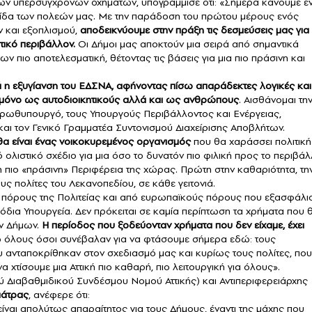
 υπερσύγχρονων οχημάτων, υπογράμμισε ότι: «Σήμερα κάνουμε έ
τίδα των πολεών μας. Με την παράδοση του πρώτου μέρους ενός
και εξοπλισμού,
αποδεικνύουμε στην πράξη τις δεσμεύσεις μας για
τικό περιβάλλον.
Οι Δήμοι μας αποκτούν μια σειρά από σημαντικά
ν πιο αποτελεσματική, θέτοντας τις βάσεις για μια πιο πράσινη και
η εξυγίανση του ΕΔΣΝΑ, αφήνοντας πίσω απαράδεκτες λογικές και
ι μόνο ως αυτοδιοικητικούς αλλά και ως ανθρώπους
. Αισθάνομαι τη
Πρωθυπουργό, τους Υπουργούς Περιβάλλοντος και Ενέργειας,
αι τον Γενικό Γραμματέα Συντονισμού Διαχείρισης Αποβλήτων.
θα είναι ένας νοικοκυρεμένος οργανισμός
που θα χαράσσει πολιτική
 ολιστικό σχέδιο για μια όσο το δυνατόν πιο φιλική προς το περιβά
 η πιο «πράσινη» Περιφέρεια της χώρας. Πρώτη στην καθαριότητα, τη
υς πολίτες του Λεκανοπεδίου, σε κάθε γειτονιά.
πόρους της Πολιτείας και από ευρωπαϊκούς πόρους που εξασφάλι
μόδια Υπουργεία. Δεν πρόκειται σε καμία περίπτωση τα χρήματα που 
ων Δήμων.
Η περίοδος που ξοδεύονταν χρήματα που δεν είχαμε, έχει
 όλους όσοι συνέβαλαν για να φτάσουμε σήμερα εδώ: τους
υ ανταποκρίθηκαν στον σχεδιασμό μας και κυρίως τους πολίτες, που
 χτίσουμε μια Αττική πιο καθαρή, πιο λειτουργική για όλους».
 Διαβαθμιδικού Συνδέσμου Νομού Αττικής) και Αντιπεριφερειάρχης
ιάτρας
, ανέφερε ότι:
ναι απολύτως απαραίτητος για τους Δήμους, έναντι της μάχης που