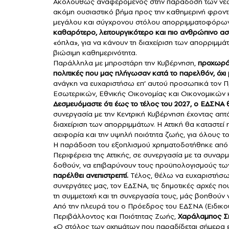
Ακολούθως αναφερόμενος στην παράδοση των νέων
ακόμη ουσιαστικό βήμα προς την καθημερινή φρον
μεγάλου και σύγχρονου στόλου απορριμματοφόρων 
καθαρότερο, λειτουργικότερο και πιο ανθρώπινο ασ
«όπλα», για να κάνουν τη διαχείριση των απορριμμάτω
βιώσιμη καθημερινότητα.
Παράλληλα με μπροστάρη την Κυβέρνηση,
προχωρά 
πολιτικές που μας πλήγωσαν κατά το παρελθόν, όχ
ανάγκη να ευχαριστήσω επ’ αυτού προσωπικά τον 
Εσωτερικών, Εθνικής Οικονομίας και Οικονομικών κ
Δεσμευόμαστε ότι έως το τέλος του 2027, ο ΕΔΣΝΑ 
συνεργασία με την Κεντρική Κυβέρνηση έχοντας απτό
διαχείριση των απορριμμάτων. Η Αττική θα καταστεί
αειφορία και την υψηλή ποιότητα ζωής, για όλους το
Η παράδοση του εξοπλισμού χρηματοδοτήθηκε από 
Περιφέρεια της Αττικής, σε συνεργασία με τα συναρ
δοθούν, να επιβαρύνουν τους προϋπολογισμούς τ
παρέλθει ανεπιστρεπτί.
Τέλος, θέλω να ευχαριστήσω
συνεργάτες μας, τον ΕΔΣΝΑ, τις δημοτικές αρχές πο
τη συμμετοχή και τη συνεργασία τους, μάς βοηθούν να
Από την πλευρά του ο Πρόεδρος του ΕΔΣΝΑ (Ειδικού
Περιβάλλοντος και Ποιότητας Ζωής,
Χαράλαμπος Σ
«Ο στόλος των οχημάτων που παραδίδεται σήμερα εί