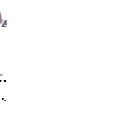
ίου
και
ας,
,