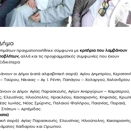
 Δήμο
ανημάτων πραγματοποιήθηκε σύμφωνα με
κριτήρια που λαμβάνουν
αποβλήτων,
αλλά και τις προγραμματικές συμφωνίες που έχουν
Ειδικότερα:
υν οι Δήμοι (κατά αλφαβητική σειρά): Αγίου Δημητρίου, Κερατσιν
Ταύρου, Νίκαιας – Αγ. Ι. Ρέντη, Παπάγου – Χολαργού, Χαλανδρίου 
ουν οι Δήμοι: Αγίας Παρασκευής, Αγίων Αναργύρων – Καματερού,
 Ελευσίνας, Ηλιούπολης, Ηρακλείου, Καισαριανής, Κηφισιάς, Κρωπί
ς Ιωνίας, Νέας Σμύρνης, Παλαιού Φαλήρου, Παιανίας, Πειραιά,
 Σπάτων – Αρτέμιδας.
ματα)
ή σειρά): Αγίας Παρασκευής, Ελευσίνας, Ηλιούπολης, Καισαριανής
ράματος Χαϊδαρίου και Ωρωπού.