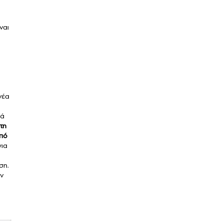
ναι
νέα
κά
τη
από
για
ση.
ν