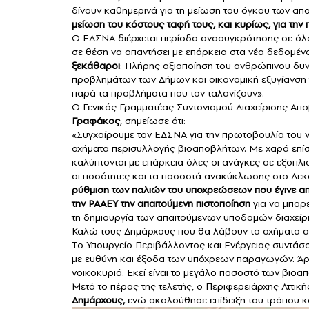
δίνουν καθημερινά για τη μείωση του όγκου των α
μείωση του κόστους ταφή τους, και κυρίως, για την
Ο ΕΔΣΝΑ διέρχεται περίοδο ανασυγκρότησης σε όλα 
σε θέση να απαντήσει με επάρκεια στα νέα δεδομένα
ξεκάθαροι
: Πλήρης αξιοποίηση του ανθρώπινου δυν
προβλημάτων των Δήμων και οικονομική εξυγίανση τ
παρά τα προβλήματα που τον ταλανίζουν».
Ο Γενικός Γραμματέας Συντονισμού Διαχείρισης Απ
Γραφάκος
, σημείωσε ότι:
«Συγχαίρουμε τον ΕΔΣΝΑ για την πρωτοβουλία του 
οχήματα περισυλλογής βιοαποβλήτων. Με χαρά επίση
καλύπτονται με επάρκεια όλες οι ανάγκες σε εξοπ
οι ποσότητες και τα ποσοστά ανακύκλωσης στο Λε
ρύθμιση των παλιών του υποχρεώσεων που έγινε απ
την ΡΑΑΕΥ την απαιτούμενη πιστοποίηση
για να μπορε
τη δημιουργία των απαιτούμενων υποδομών διαχείρι
Καλώ τους Δημάρχους που θα λάβουν τα οχήματα αυτ
Το Υπουργείο Περιβάλλοντος και Ενέργειας συντάσ
με ευθύνη και έξοδα των υπόχρεων παραγωγών. Άρα
νοικοκυριά. Εκεί είναι το μεγάλο ποσοστό των βιοα
Μετά το πέρας της τελετής, ο Περιφερειάρχης Αττι
Δημάρχους,
ενώ ακολούθησε επίδειξη του τρόπου 