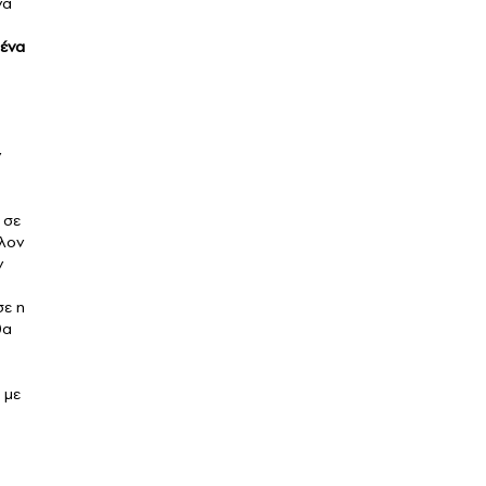
να
 ένα
ν
 σε
λλον
ν
σε η
θα
 με