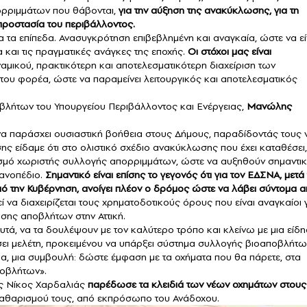
πορριμμάτων που θάβονται,
για την αύξηση της ανακύκλωσης, για τη
 προστασία του περιβάλλοντος.
τα επίπεδα. Ανασυγκρότηση επιβεβλημένη και αναγκαία, ώστε να εί
 και τις πραγματικές ανάγκες της εποχής.
Οι στόχοι μας είναι
αμικού, πρακτικότερη και αποτελεσματικότερη διαχείριση των
ου φορέα, ώστε να παραμείνει λειτουργικός και αποτελεσματικός
οβλήτων του Υπουργείου Περιβάλλοντος και Ενέργειας,
Μανώλης
να παράσχει ουσιαστική βοήθεια στους Δήμους, παραδίδοντάς τους 
ς είδαμε ότι στο ολιστικό σχέδιο ανακύκλωσης που έχει καταθέσει,
λισμό χωριστής συλλογής απορριμμάτων, ώστε να αυξηθούν σημαντι
κανοπέδιο.
Σημαντικό είναι επίσης το γεγονός ότι για τον ΕΔΣΝΑ, μετά 
ό την Κυβέρνηση, ανοίγει πλέον ο δρόμος ώστε να λάβει σύντομα 
ί να διαχειρίζεται τους χρηματοδοτικούς όρους που είναι αναγκαίοι 
σης αποβλήτων στην Αττική.
ά, να τα δουλέψουν με τον καλύτερο τρόπο και κλείνω με μια είδη
σει μελέτη, προκειμένου να υπάρξει σύστημα συλλογής βιοαποβλήτω
, μια συμβουλή: δώστε έμφαση με τα οχήματα που θα πάρετε, στα
ποβλήτων».
κής Νίκος Χαρδαλιάς
παρέδωσε τα κλειδιά των νέων οχημάτων στους
καθαρισμού τους, από εκπρόσωπο του Ανάδοχου.