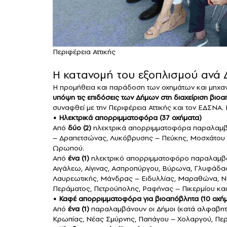
Περιφέρεια Αττικής
Η κατανομή του εξοπλισμού ανά
Η προμήθεια και παράδοση των οχημάτων και μηχ
υπόψη τις επιδόσεις των Δήμων στη διαχείριση βιο
συναφθεί με την Περιφέρεια Αττικής και τον ΕΔΣΝΑ. 
•⁠ ⁠Ηλεκτρικά απορριμματοφόρα (37 οχήματα)
Από
δύο (2)
ηλεκτρικά απορριμματοφόρα παραλαμβάνο
– Δραπετσώνας, Λυκόβρυσης – Πεύκης, Μοσχάτου – 
Ωρωπού.
Από
ένα (1)
ηλεκτρικό απορριμματοφόρο παραλαμβάν
Αιγάλεω, Αίγινας, Ασπροπύργου, Βύρωνα, Γλυφάδας,
Λαυρεωτικής, Μάνδρας – Ειδυλλίας, Μαραθώνα, Νέα
Περάματος, Πετρούπολης, Ραφήνας – Πικερμίου και
•⁠ ⁠Καφέ απορριμματοφόρα για βιοαπόβλητα (10 οχή
Από
ένα (1)
παραλαμβάνουν οι Δήμοι (κατά αλφαβητικ
Κρωπίας, Νέας Σμύρνης, Παπάγου – Χολαργού, Πε