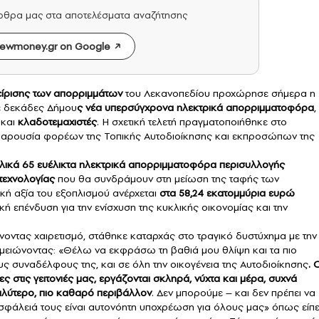
άρθρα μας στα αποτελέσματα αναζήτησης
ewmoney.gr on Google
είρισης των απορριμμάτων
του Λεκανοπεδίου προχώρησε σήμερα η
ε δεκάδες Δήμου
ς νέα υπερσύγχρονα ηλεκτρικά
απορριμματοφόρα
,
και
κλαδοτεμαχιστές
. Η σχετική τελετή πραγματοποιήθηκε στο
, παρουσία φορέων της Τοπικής Αυτοδιοίκησης και εκπροσώπων της
ικά 65 ευέλικτα ηλεκτρικά απορριμματοφόρα περισυλλογής
τεχνολογίας
που θα συνδράμουν στη μείωση της ταφής των
κή αξία του εξοπλισμού ανέρχεται
στα 58,24 εκατομμύρια ευρώ
 επένδυση για την ενίσχυση της κυκλικής οικονομίας και την
οντας χαιρετισμό, στάθηκε καταρχάς στο τραγικό δυστύχημα με την
ημειώνοντας: «Θέλω να εκφράσω τη βαθιά μου θλίψη και τα πιο
ους συναδέλφους της, και σε όλη την οικογένεια της Αυτοδιοίκησης
. 
 στις γειτονιές μας, εργάζονται σκληρά, νύχτα και μέρα, συχνά
αλύτερο, πιο καθαρό περιβάλλον
. Δεν μπορούμε – και δεν πρέπει να
σφάλειά τους είναι αυτονόητη υποχρέωση για όλους μας» όπως είπε