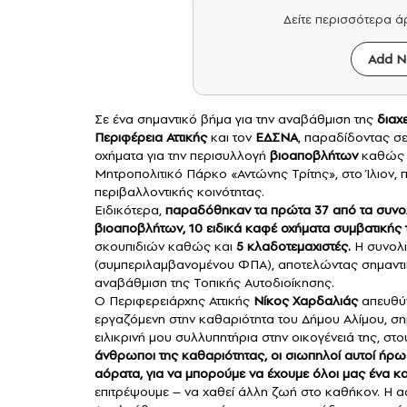
Δείτε περισσότερα 
Add N
Σε ένα σημαντικό βήμα για την αναβάθμιση της
διαχ
Περιφέρεια Αττικής
και τον
ΕΔΣΝΑ
, παραδίδοντας σ
οχήματα για την περισυλλογή
βιοαποβλήτων
καθώς 
Μητροπολιτικό Πάρκο «Αντώνης Τρίτης», στο Ίλιον
περιβαλλοντικής κοινότητας.
Ειδικότερα,
παραδόθηκαν τα πρώτα 37 από τα συνολ
βιοαποβλήτων, 10 ειδικά καφέ οχήματα συμβατικής 
σκουπιδιών καθώς και
5 κλαδοτεμαχιστές.
Η συνολι
(συμπεριλαμβανομένου ΦΠΑ), αποτελώντας σημαντική
αναβάθμιση της Τοπικής Αυτοδιοίκησης.
Ο Περιφερειάρχης Αττικής
Νίκος Χαρδαλιάς
απευθύν
εργαζόμενη στην καθαριότητα του Δήμου Αλίμου, σ
ειλικρινή μου συλλυπητήρια στην οικογένειά της, στ
άνθρωποι της καθαριότητας, οι σιωπηλοί αυτοί ήρωες
αόρατα, για να μπορούμε να έχουμε όλοι μας ένα κ
επιτρέψουμε – να χαθεί άλλη ζωή στο καθήκον. Η α