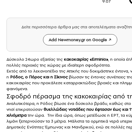
9:07
Δείτε περισσότερα άρθρα μας στα αποτελέσματα αναζήτ
Add Newmoney.gr on Google
Δύσκολο 24ωρο εξαιτίας της
κακοκαιρίας «Erminio»
, η οποία έπ
πολλές περιοχές της χώρας με ιδιαίτερη σφοδρότητα.
Εκτός από το λεκανοπέδιο της Αττικής που δοκιμάστηκε έντονα,
η
Ρόδος, ο Πόρος και η Σίκινος
βίωσαν τις έντονες συνέπειες τη
κακοκαιρίας που προκάλεσε καταρρακτώδεις βροχές και πλημμ
φαινόμενα.
Σφοδρό πέρασμα της κακοκαιρίας από τ
Αναλυτικότερα, η Ρόδος βίωσε ένα δύσκολο βράδυ, καθώς στο
νησί επικρατούσαν
θυελλώδεις νοτιάδες που έφτασαν έως και 1
χιλιόμετρα
την ώρα. Την ίδια ώρα, όπως μετέδωσε η ΕΡΤ, τα κύ
λιμάνι ξεπερνούσαν τα 3 μέτρα. Μάλιστα τα ορμητικά νερά υπερχε
Δημοτικές Ενότητες Έμπωνας και Μανδρικού, ενώ σε πολλές πε