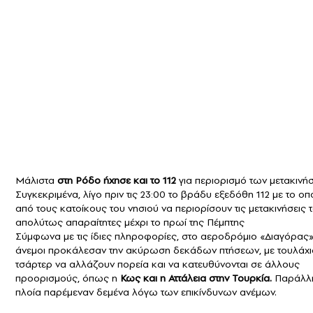
Μάλιστα
στη Ρόδο ήχησε και το 112
για περιορισμό των μετακινή
Συγκεκριμένα, λίγο πριν τις 23:00 το βράδυ εξεδόθη 112 με το οπο
από τους κατοίκους του νησιού να περιορίσουν τις μετακινήσεις τ
απολύτως απαραίτητες μέχρι το πρωί της Πέμπτης
Σύμφωνα με τις ίδιες πληροφορίες, στο αεροδρόμιο «Διαγόρας»,
άνεμοι προκάλεσαν την ακύρωση δεκάδων πτήσεων, με τουλάχι
τσάρτερ να αλλάζουν πορεία και να κατευθύνονται σε άλλους
προορισμούς, όπως η
Κως και η Αττάλεια στην Τουρκία.
Παράλλη
πλοία παρέμεναν δεμένα λόγω των επικίνδυνων ανέμων.