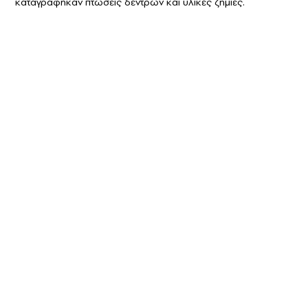
καταγράφηκαν πτώσεις δέντρων και υλικές ζημιές.