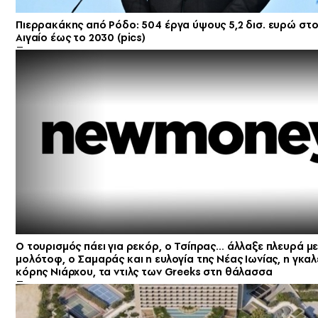
Πιερρακάκης από Ρόδο: 504 έργα ύψους 5,2 δισ. ευρώ στο
Αιγαίο έως το 2030 (pics)
Ο τουρισμός πάει για ρεκόρ, ο Τσίπρας… άλλαξε πλευρά με
μολότοφ, ο Σαμαράς και η ευλογία της Νέας Ιωνίας, η γκαλ
κόρης Νιάρχου, τα ντιλς των Greeks στη θάλασσα