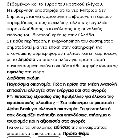
δεδομένων και το εύρος του κρατικού ελέγχου.
Η κυβέρνηση υποστηρίζει ότι το νέο Μητρώο δεν
δημιουργείται για φορολογική επιβάρυνση ή άμεσες
παρεμβάσεις στους οφειλέτες, αλλά ως εργαλείο
παρακολούθησης και ανάλυσης της συνολικής
εικόνας του ιδιωτικού χρέους στην Ελλάδα.
Σε κάθε περίπτωση, η ενεργοποίηση του συστήματος
σηματοδοτεί μια νέα εποχή στην καταγραφή της
οικονομικής συμπεριφοράς πολιτών και επιχειρήσεων,
με το
Δημόσιο
να αποκτά πλέον για πρώτη φορά
συγκεντρωμένη εικόνα σχεδόν κάθε μορφής ιδιωτικής
οφειλής
στη χώρα.
Διαβάστε ακόμη
Παγκόσμια οικονομία: Πώς η κρίση στη Μέση Ανατολή
επιταχύνει αλλαγές στην ενέργεια και στις αγορές
FT: Eκτακτες εξουσίες στις Βρυξέλλες για έλεγχο της
εφοδιαστικής αλυσίδας – Στο επίκεντρο τα μικροτσίπ
Alpha Bank για ελληνική οικονομία: Το γεωπολιτικό
σοκ δοκιμάζει ανάπτυξη και επενδύσεις, στήριγμα ο
τουρισμός και η αξιοπιστία στις αγορές
Για όλες τις υπόλοιπες
ειδήσεις
της επικαιρότητας
μπορείτε να επισκεφτείτε το
Πρώτο Θέμα