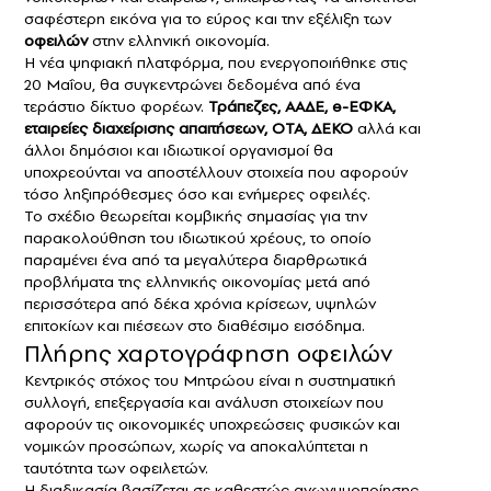
σαφέστερη εικόνα για το εύρος και την εξέλιξη των
οφειλών
στην ελληνική οικονομία.
Η νέα ψηφιακή πλατφόρμα, που ενεργοποιήθηκε στις
20 Μαΐου, θα συγκεντρώνει δεδομένα από ένα
τεράστιο δίκτυο φορέων.
Τράπεζες, ΑΑΔΕ, e-ΕΦΚΑ,
εταιρείες διαχείρισης απαιτήσεων, ΟΤΑ, ΔΕΚΟ
αλλά και
άλλοι δημόσιοι και ιδιωτικοί οργανισμοί θα
υποχρεούνται να αποστέλλουν στοιχεία που αφορούν
τόσο ληξιπρόθεσμες όσο και ενήμερες οφειλές.
Το σχέδιο θεωρείται κομβικής σημασίας για την
παρακολούθηση του ιδιωτικού χρέους, το οποίο
παραμένει ένα από τα μεγαλύτερα διαρθρωτικά
προβλήματα της ελληνικής οικονομίας μετά από
περισσότερα από δέκα χρόνια κρίσεων, υψηλών
επιτοκίων και πιέσεων στο διαθέσιμο εισόδημα.
Πλήρης χαρτογράφηση οφειλών
Κεντρικός στόχος του Μητρώου είναι η συστηματική
συλλογή, επεξεργασία και ανάλυση στοιχείων που
αφορούν τις οικονομικές υποχρεώσεις φυσικών και
νομικών προσώπων, χωρίς να αποκαλύπτεται η
ταυτότητα των οφειλετών.
Η διαδικασία βασίζεται σε καθεστώς ανωνυμοποίησης