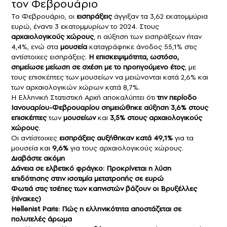
τον Φεβρουάριο
Το Φεβρουάριο, οι
εισπράξεις
άγγιξαν τα 3,62 εκατομμύρια
ευρώ, έναντι 3 εκατομμυρίων το 2024. Στους
αρχαιολογικούς χώρους
, η αύξηση των εισπράξεων ήταν
4,4%, ενώ στα
μουσεία
καταγράφηκε άνοδος 55,1% στις
αντίστοιχες εισπράξεις.
Η επισκεψιμότητα, ωστόσο,
σημείωσε μείωση σε σχέση με το προηγούμενο έτος
, με
τους επισκέπτες των μουσείων να μειώνονται κατά 2,6% και
των αρχαιολογικών χώρων κατά 8,7%.
Η Ελληνική Στατιστική Αρχή αποκαλύπτει ότι
την περίοδο
Ιανουαρίου-Φεβρουαρίου σημειώθηκε αύξηση 3,6% στους
επισκέπτες
των
μουσείων
και
3,5% στους αρχαιολογικούς
χώρους
.
Οι αντίστοιχες
εισπράξεις
αυξήθηκαν κατά 49,1%
για τα
μουσεία και
9,6%
για τους αρχαιολογικούς χώρους.
Διαβάστε ακόμη
Δάνεια σε ελβετικό φράγκο: Προκρίνεται η λύση
επιδότησης στην ισοτιμία μετατροπής σε ευρώ
Φωτιά στις τσέπες των καπνιστών βάζουν οι Βρυξέλλες
(πίνακες)
Hellenist Paris: Πώς η ελληνικότητα αποστάζεται σε
πολυτελές άρωμα