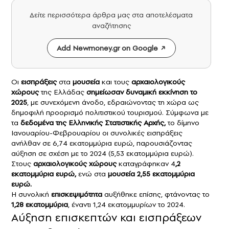
Δείτε περισσότερα άρθρα μας στα αποτελέσματα
αναζήτησης
Add Newmoney.gr on Google
Οι
εισπράξεις
στα
μουσεία
και τους
αρχαιολογικούς
χώρους
της Ελλάδας
σημείωσαν δυναμική εκκίνηση το
2025
, με συνεχόμενη άνοδο, εδραιώνοντας τη χώρα ως
δημοφιλή προορισμό πολιτιστικού τουρισμού. Σύμφωνα με
τα
δεδομένα της Ελληνικής Στατιστικής Αρχής,
το δίμηνο
Ιανουαρίου-Φεβρουαρίου οι συνολικές εισπράξεις
ανήλθαν σε 6,74 εκατομμύρια ευρώ, παρουσιάζοντας
αύξηση σε σχέση με το 2024 (5,53 εκατομμύρια ευρώ).
Στους
αρχαιολογικούς χώρους
καταγράφηκαν 4
,2
εκατομμύρια ευρώ,
ενώ στα
μουσεία
2,55 εκατομμύρια
ευρώ.
Η συνολική
επισκεψιμότητα
αυξήθηκε επίσης, φτάνοντας το
1,28 εκατομμύρια
, έναντι 1,24 εκατομμυρίων το 2024.
Αύξηση επισκεπτών και εισπράξεων